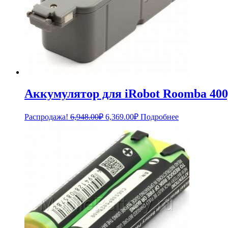
Аккумулятор для iRobot Roomba 400,
Первоначальная
Текущая
Распродажа!
6,948.00
₽
6,369.00
₽
Подробнее
цена
цена:
составляла
6,369.00₽.
6,948.00₽.