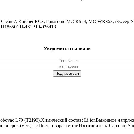
 Clean 7, Karcher RC3, Panasonic MC-RS53, MC-WRS53, iSweep X3
 H18650CH-4S1P Li-026418
Уведомить о наличии
obovac L70 (T2190).Химический состав: Li-ionВыходное напряж
ийный срок (мес.): 12Цвет товара: синийИзготовитель: Cameron Si