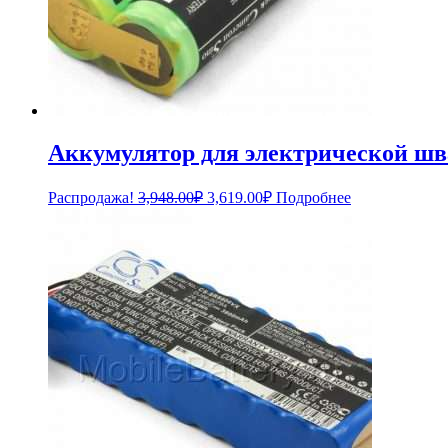
Аккумулятор для электрической шв
Первоначальная
Текущая
Распродажа!
3,948.00
₽
3,619.00
₽
Подробнее
цена
цена:
составляла
3,619.00₽.
3,948.00₽.