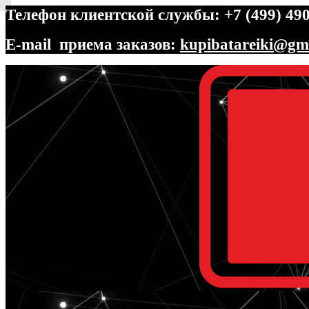
Телефон клиентской службы: +7 (499) 490
E-mail приема заказов:
kupibatareiki@gm
Перейти
Перейти
к
к
навигации
содержимому