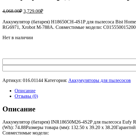
Первоначальная
Текущая
4,068.00
₽
3,729.00
₽
цена
цена:
составляла
Аккумулятор (батарея) H18650CH-4S1P для пылесоса Bist Home
3,729.00₽.
RG6971, Xrobot M-788A. Совместимые модели: C015550015200
4,068.00₽.
Нет в наличии
Артикул:
016.01144
Категория:
Аккумуляторы для пылесосов
Описание
Отзывы (0)
Описание
Аккумулятор (батарея) INR18650M26-4S2P для пылесоса Eufy R
(Wh): 74.88Размеры товара (мм): 132.50 x 39.20 x 38.20Гарант
Совместимые модели: