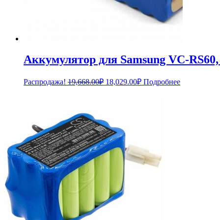
Аккумулятор для Samsung VC-RS60,
Первоначальная
Текущая
Распродажа!
19,668.00
₽
18,029.00
₽
Подробнее
цена
цена:
составляла
18,029.00₽.
19,668.00₽.