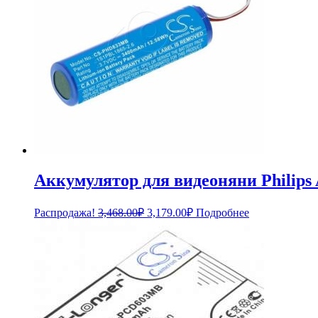
Аккумулятор для видеоняни Philip
Первоначальная
Текущая
Распродажа!
3,468.00
₽
3,179.00
₽
Подробнее
цена
цена:
составляла
3,179.00₽.
3,468.00₽.