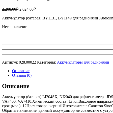
Первоначальная
Текущая
2,208.00
₽
2,024.00
₽
цена
цена:
составляла
Аккумулятор (батарея) BY1131, BY1149 для радионяни Audio
2,024.00₽.
2,208.00₽.
Нет в наличии
Артикул:
028.00022
Категория:
Аккумуляторы для радионяни
Описание
Отзывы (0)
Описание
Аккумулятор (батарея) LI204SX, NI2040 для рефлектометра JD
VA7400, VA7410.Химический состав: Li-ionВыходное напряжение
срок (мес.): 12Цвет товара: черныйИзготовитель: Cameron Sino
Обратите внимание, данный аккумулятор не совместим с устро