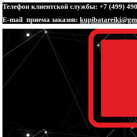
Телефон клиентской службы: +7 (499) 490
E-mail приема заказов:
kupibatareiki@gm
Перейти
Перейти
к
к
навигации
содержимому