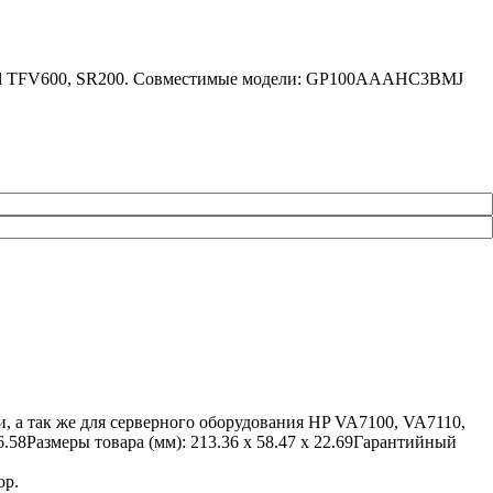
gital TFV600, SR200. Совместимые модели: GP100AAAHC3BMJ
 а так же для серверного оборудования HP VA7100, VA7110,
58Размеры товара (мм): 213.36 x 58.47 x 22.69Гарантийный
ор.