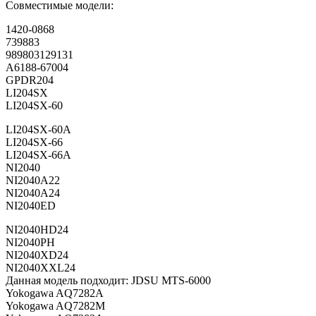
Совместимые модели:
1420-0868
739883
989803129131
A6188-67004
GPDR204
LI204SX
LI204SX-60
LI204SX-60A
LI204SX-66
LI204SX-66A
NI2040
NI2040A22
NI2040A24
NI2040ED
NI2040HD24
NI2040PH
NI2040XD24
NI2040XXL24
Данная модель подходит: JDSU MTS-6000
Yokogawa AQ7282A
Yokogawa AQ7282M