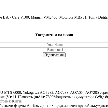
line Baby Care V100, Maman VM2400, Motorola MBP31, Tomy Di
Уведомить о наличии
SU MTS-6000, Yokogawa AQ7282, AQ7283, AQ7284, AQ7285 серии,
 (V): 11.1Емкость (mAh): 7800Мощность аккумулятора (Wh): 86.
Страна: Китай
йствами фирмы Anritsu. Для них предназначен другой аккумулят