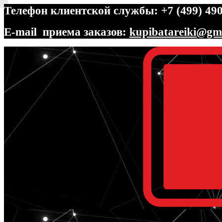
Телефон клиентской службы: +7 (499) 490
E-mail приема заказов:
kupibatareiki@gm
Перейти
Перейти
к
к
навигации
содержимому