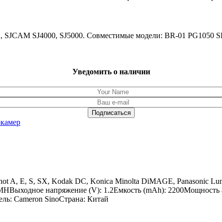
K, SJCAM SJ4000, SJ5000. Совместимые модели: BR-01 PG1050
Уведомить о наличии
окамер
t A, E, S, SX, Kodak DC, Konica Minolta DiMAGE, Panasonic Lum
HВыходное напряжение (V): 1.2Емкость (mAh): 2200Мощность акк
ель: Cameron SinoСтрана: Китай