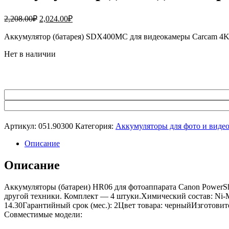
Первоначальная
Текущая
2,208.00
₽
2,024.00
₽
цена
цена:
составляла
Аккумулятор (батарея) SDX400MC для видеокамеры Carcam 4
2,024.00₽.
2,208.00₽.
Нет в наличии
Артикул:
051.90300
Категория:
Аккумуляторы для фото и виде
Описание
Описание
Аккумуляторы (батареи) HR06 для фотоаппарата Canon PowerSho
другой техники. Комплект — 4 штуки.Химический состав: Ni-M
14.30Гарантийный срок (мес.): 2Цвет товара: черныйИзготовит
Совместимые модели: