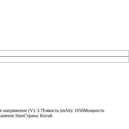
е напряжение (V): 3.7Емкость (mAh): 1050Мощность
 Cameron SinoСтрана: Китай