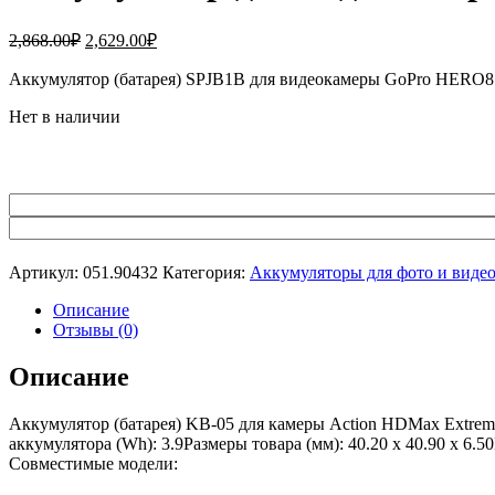
Первоначальная
Текущая
2,868.00
₽
2,629.00
₽
цена
цена:
составляла
Аккумулятор (батарея) SPJB1B для видеокамеры GoPro HERO
2,629.00₽.
2,868.00₽.
Нет в наличии
Артикул:
051.90432
Категория:
Аккумуляторы для фото и виде
Описание
Отзывы (0)
Описание
Аккумулятор (батарея) KB-05 для камеры Action HDMax Extrem
аккумулятора (Wh): 3.9Размеры товара (мм): 40.20 x 40.90 x 6
Совместимые модели: