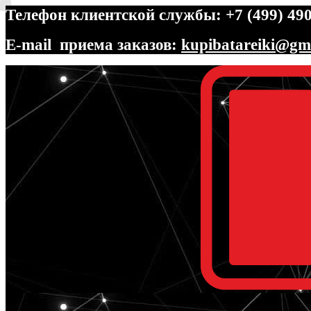
Телефон клиентской службы: +7 (499) 490
E-mail приема заказов:
kupibatareiki@gm
Перейти
Перейти
к
к
навигации
содержимому