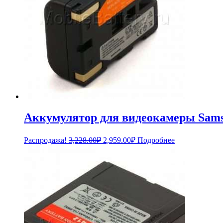
Аккумулятор для видеокамеры Samsu
Первоначальная
Текущая
Распродажа!
3,228.00
₽
2,959.00
₽
Подробнее
цена
цена:
составляла
2,959.00₽.
3,228.00₽.