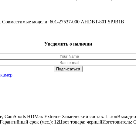
8. Совместимые модели: 601-27537-000 AHDBT-801 SPJB1B
Уведомить о наличии
окамер
e, CamSports HDMax Extreme.Химический состав: Li-ionВыходно
.50Гарантийный срок (мес.): 12Цвет товара: черныйИзготовитель: