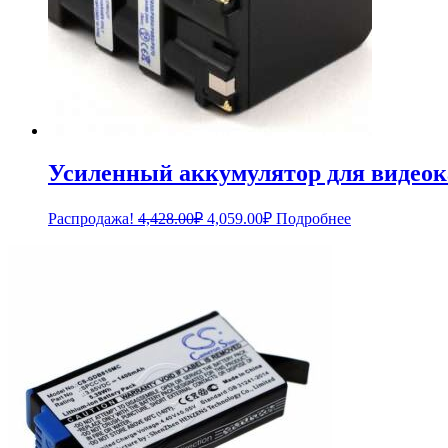
Усиленный аккумулятор для видеок
Первоначальная
Текущая
Распродажа!
4,428.00
₽
4,059.00
₽
Подробнее
цена
цена:
составляла
4,059.00₽.
4,428.00₽.