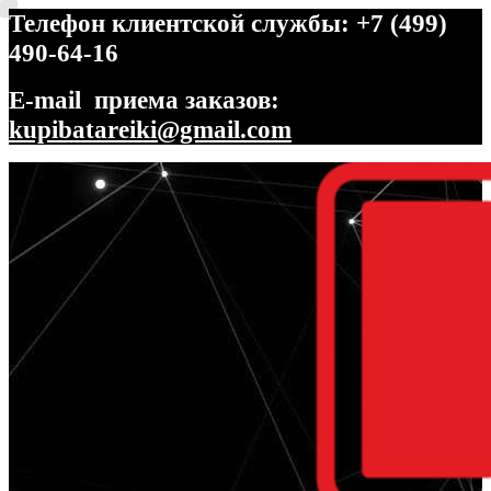
Телефон клиентской службы: +7 (499)
490-64-16
E-mail приема заказов:
kupibatareiki@gmail.com
Перейти
Перейти
к
к
навигации
содержимому