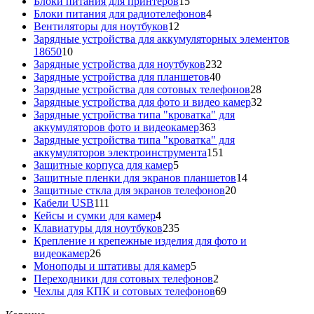
15
товаров
Блоки питания для принтеров
15
товаров
4
Блоки питания для радиотелефонов
4
12
товара
Вентиляторы для ноутбуков
12
товаров
Зарядные устройства для аккумуляторных элементов
10
18650
10
товаров
232
Зарядные устройства для ноутбуков
232
40
товара
Зарядные устройства для планшетов
40
товаров
28
Зарядные устройства для сотовых телефонов
28
товаров
32
Зарядные устройства для фото и видео камер
32
товара
Зарядные устройства типа "кроватка" для
363
аккумуляторов фото и видеокамер
363
товара
Зарядные устройства типа "кроватка" для
151
аккумуляторов электроинструмента
151
5
товар
Защитные корпуса для камер
5
товаров
14
Защитные пленки для экранов планшетов
14
20
товаров
Защитные сткла для экранов телефонов
20
111
товаров
Кабели USB
111
товаров
4
Кейсы и сумки для камер
4
товара
235
Клавиатуры для ноутбуков
235
товаров
Крепление и крепежные изделия для фото и
26
видеокамер
26
товаров
5
Моноподы и штативы для камер
5
товаров
2
Переходники для сотовых телефонов
2
товара
69
Чехлы для КПК и сотовых телефонов
69
товаров