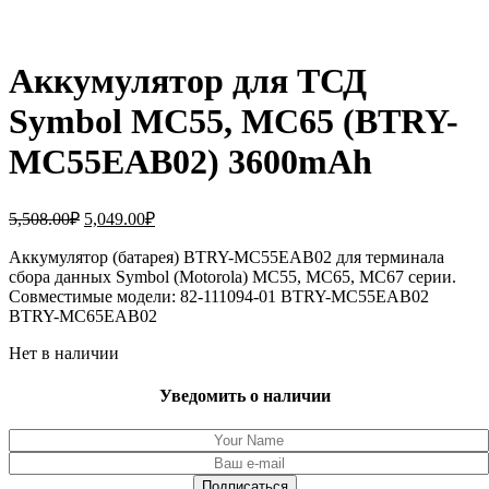
Аккумулятор для ТСД
Symbol MC55, MC65 (BTRY-
MC55EAB02) 3600mAh
Первоначальная
Текущая
5,508.00
₽
5,049.00
₽
цена
цена:
составляла
Аккумулятор (батарея) BTRY-MC55EAB02 для терминала
5,049.00₽.
сбора данных Symbol (Motorola) MC55, MC65, MC67 серии.
5,508.00₽.
Совместимые модели: 82-111094-01 BTRY-MC55EAB02
BTRY-MC65EAB02
Нет в наличии
Уведомить о наличии