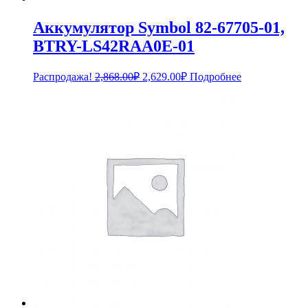
Аккумулятор Symbol 82-67705-01,
BTRY-LS42RAA0E-01
Первоначальная
Текущая
Распродажа!
2,868.00
₽
2,629.00
₽
Подробнее
цена
цена:
составляла
2,629.00₽.
2,868.00₽.