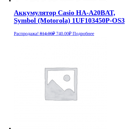
Аккумулятор Casio HA-A20BAT,
Symbol (Motorola) 1UF103450P-OS3
Первоначальная
Текущая
Распродажа!
814.00
₽
740.00
₽
Подробнее
цена
цена:
составляла
740.00₽.
814.00₽.