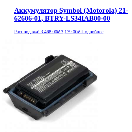
Аккумулятор Symbol (Motorola) 21-
62606-01, BTRY-LS34IAB00-00
Первоначальная
Текущая
Распродажа!
3,468.00
₽
3,179.00
₽
Подробнее
цена
цена:
составляла
3,179.00₽.
3,468.00₽.