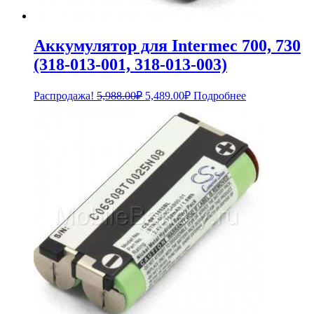
Аккумулятор для Intermec 700, 730
(318-013-001, 318-013-003)
Первоначальная
Текущая
Распродажа!
5,988.00
₽
5,489.00
₽
Подробнее
цена
цена:
составляла
5,489.00₽.
5,988.00₽.