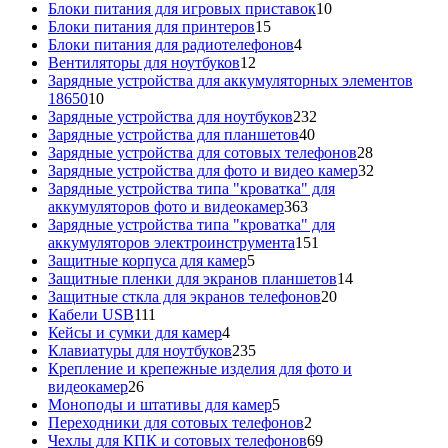
товаров
10
Блоки питания для игровых приставок
10
15
товаров
Блоки питания для принтеров
15
товаров
4
Блоки питания для радиотелефонов
4
12
товара
Вентиляторы для ноутбуков
12
товаров
Зарядные устройства для аккумуляторных элементов
10
18650
10
товаров
232
Зарядные устройства для ноутбуков
232
40
товара
Зарядные устройства для планшетов
40
товаров
28
Зарядные устройства для сотовых телефонов
28
товаров
32
Зарядные устройства для фото и видео камер
32
товара
Зарядные устройства типа "кроватка" для
363
аккумуляторов фото и видеокамер
363
товара
Зарядные устройства типа "кроватка" для
151
аккумуляторов электроинструмента
151
5
товар
Защитные корпуса для камер
5
товаров
14
Защитные пленки для экранов планшетов
14
20
товаров
Защитные сткла для экранов телефонов
20
111
товаров
Кабели USB
111
товаров
4
Кейсы и сумки для камер
4
товара
235
Клавиатуры для ноутбуков
235
товаров
Крепление и крепежные изделия для фото и
26
видеокамер
26
товаров
5
Моноподы и штативы для камер
5
товаров
2
Переходники для сотовых телефонов
2
товара
69
Чехлы для КПК и сотовых телефонов
69