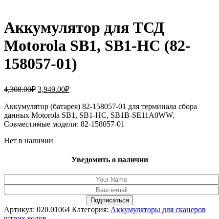
Аккумулятор для ТСД
Motorola SB1, SB1-HC (82-
158057-01)
Первоначальная
Текущая
4,308.00
₽
3,949.00
₽
цена
цена:
составляла
Аккумулятор (батарея) 82-158057-01 для терминала сбора
3,949.00₽.
данных Motorola SB1, SB1-HC, SB1B-SE11A0WW.
4,308.00₽.
Совместимые модели: 82-158057-01
Нет в наличии
Уведомить о наличии
Артикул:
020.01064
Категория:
Аккумуляторы для сканеров
штрих кодов