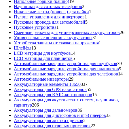
товар
19
Напольные горшки (кашпо)
19
товаров
2
Наушники для сотовых телефонов
2
товара
1
Никелевые ленты (полосы) для пайки
1
1
товар
Пульты управления для инверторов
1
товар
5
Пусковые провода для автомобилей
5
1
товаров
Пусковые устройства
1
товар
26
Сменные разъемы для универсальных аккумуляторов
26
31
то
Универсальные внешние аккумуляторы
31
товар
1
Устройства защиты от скачков напряжения
1
13
товар
Шлейфы
13
товаров
14
LCD матрицы для ноутбуков
14
5
товаров
LCD матрицы для планшетов
5
товаров
39
Автомобильные зарядные устройства для ноутбуков
39
9
тов
Автомобильные зарядные устройства для планшетов
9
тов
14
Автомобильные зарядные устройства для телефонов
14
29
то
Автомобильные инверторы
29
товаров
337
Аккумуляторные элементы 18650
337
товаров
55
Аккумуляторы для GPS навигаторов
55
товаров
15
Аккумуляторы для RAID-контроллеров
15
товаров
Аккумуляторы для акустических систем, наушников,
206
гарнитур
206
товаров
86
Аккумуляторы для дальномеров
86
товаров
33
Аккумуляторы для диктофонов и mp3 плееров
33
2
товара
Аккумуляторы для жестких дисков
2
товара
22
Аккумуляторы для игровых приставок
22