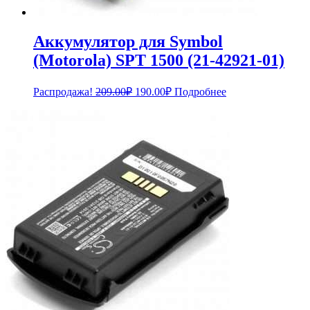
Аккумулятор для Symbol
(Motorola) SPT 1500 (21-42921-01)
Первоначальная
Текущая
Распродажа!
209.00
₽
190.00
₽
Подробнее
цена
цена:
составляла
190.00₽.
209.00₽.