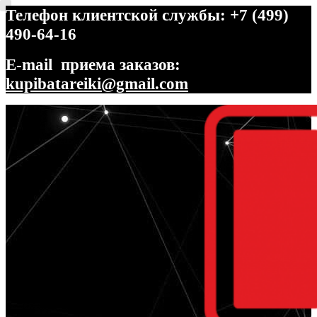
Телефон клиентской службы: +7 (499)
490-64-16
E-mail приема заказов:
kupibatareiki@gmail.com
Перейти
Перейти
к
к
навигации
содержимому