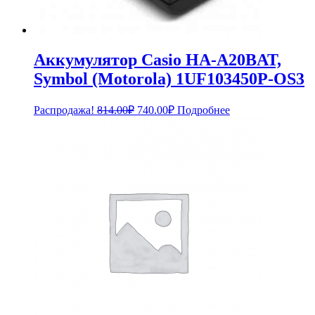
Аккумулятор Casio HA-A20BAT,
Symbol (Motorola) 1UF103450P-OS3
Первоначальная
Текущая
Распродажа!
814.00
₽
740.00
₽
Подробнее
цена
цена:
составляла
740.00₽.
814.00₽.