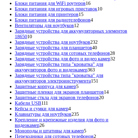
16
това
Блоки питания для WiFi роутеров
16
товаров
10
Блоки питания для игровых приставок
10
15
товаров
Блоки питания для принтеров
15
товаров
4
Блоки питания для радиотелефонов
4
12
товара
Вентиляторы для ноутбуков
12
товаров
Зарядные устройства для аккумуляторных элементов
10
18650
10
товаров
232
Зарядные устройства для ноутбуков
232
40
товара
Зарядные устройства для планшетов
40
товаров
28
Зарядные устройства для сотовых телефонов
28
товаров
32
Зарядные устройства для фото и видео камер
32
товара
Зарядные устройства типа "кроватка" для
363
аккумуляторов фото и видеокамер
363
товара
Зарядные устройства типа "кроватка" для
151
аккумуляторов электроинструмента
151
5
товар
Защитные корпуса для камер
5
товаров
14
Защитные пленки для экранов планшетов
14
20
товаров
Защитные сткла для экранов телефонов
20
111
товаров
Кабели USB
111
товаров
4
Кейсы и сумки для камер
4
товара
235
Клавиатуры для ноутбуков
235
товаров
Крепление и крепежные изделия для фото и
26
видеокамер
26
товаров
5
Моноподы и штативы для камер
5
товаров
2
Переходники для сотовых телефонов
2