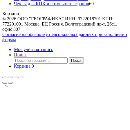
товара
69
Чехлы для КПК и сотовых телефонов
69
товаров
Корзина
© 2026 ООО "ГЕОГРАФИКА" ИНН: 9722018701 КПП:
772201001 Москва, БЦ Россия, Волгоградский пр-т, 26с1,
офис 807
Согласие на обработку персональных данных при заполнении
формы
Моя учётная запись
Поиск
Искать:
Поиск
Корзина
0
-->