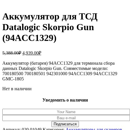
Аккумулятор для ТСД
Datalogic Skorpio Gun
(94ACC1329)
Первоначальная
Текущая
5,388.00
₽
4,939.00
₽
цена
цена:
составляла
Аккумулятор (батарея) 94ACC1329 для терминала сбора
4,939.00₽.
данных Datalogic Skorpio Gun. Совместимые модели:
5,388.00₽.
700180500 700180501 942301000 94ACC1309 94ACC1329
GMC-1805
Нет в наличии
Уведомить о наличии
Артикул:
020.01049
Категория:
Аккумуляторы для сканеров