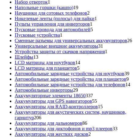
товаров
1
Набор отверток
1
товар
19
Напольные горшки (кашпо)
19
товаров
2
Наушники для сотовых телефонов
2
товара
1
Никелевые ленты (полосы) для пайки
1
1
товар
Пульты управления для инверторов
1
товар
5
Пусковые провода для автомобилей
5
1
товаров
Пусковые устройства
1
товар
26
Сменные разъемы для универсальных аккумуляторов
26
31
то
Универсальные внешние аккумуляторы
31
товар
1
Устройства защиты от скачков напряжения
1
13
товар
Шлейфы
13
товаров
14
LCD матрицы для ноутбуков
14
5
товаров
LCD матрицы для планшетов
5
товаров
39
Автомобильные зарядные устройства для ноутбуков
39
9
тов
Автомобильные зарядные устройства для планшетов
9
тов
14
Автомобильные зарядные устройства для телефонов
14
29
то
Автомобильные инверторы
29
товаров
337
Аккумуляторные элементы 18650
337
товаров
55
Аккумуляторы для GPS навигаторов
55
товаров
15
Аккумуляторы для RAID-контроллеров
15
товаров
Аккумуляторы для акустических систем, наушников,
206
гарнитур
206
товаров
86
Аккумуляторы для дальномеров
86
товаров
33
Аккумуляторы для диктофонов и mp3 плееров
33
2
товара
Аккумуляторы для жестких дисков
2