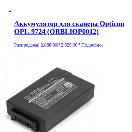
Аккумулятор для сканера Opticon
OPL-9724 (ORBLIOP0012)
Первоначальная
Текущая
Распродажа!
2,868.00
₽
2,629.00
₽
Подробнее
цена
цена:
составляла
2,629.00₽.
2,868.00₽.