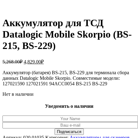
Аккумулятор для ТСД
Datalogic Mobile Skorpio (BS-
215, BS-229)
Первоначальная
Текущая
5,268.00
₽
4,829.00
₽
цена
цена:
составляла
Аккумулятор (батарея) BS-215, BS-229 для терминала сбора
4,829.00₽.
данных Datalogic Mobile Skorpio. Совместимые модели:
5,268.00₽.
127021590 127021591 94ACC0054 BS-215 BS-229
Нет в наличии
Уведомить о наличии
Артикул:
020.01035
Категория:
Аккумуляторы для сканеров