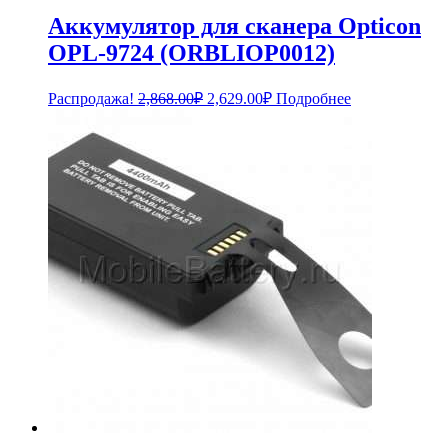
Аккумулятор для сканера Opticon
OPL-9724 (ORBLIOP0012)
Первоначальная
Текущая
Распродажа!
2,868.00
₽
2,629.00
₽
Подробнее
цена
цена:
составляла
2,629.00₽.
2,868.00₽.