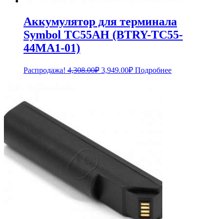
Аккумулятор для терминала
Symbol TC55AH (BTRY-TC55-
44MA1-01)
Первоначальная
Текущая
Распродажа!
4,308.00
₽
3,949.00
₽
Подробнее
цена
цена:
составляла
3,949.00₽.
4,308.00₽.