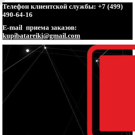
Телефон клиентской службы: +7 (499)
490-64-16
E-mail приема заказов:
kupibatareiki@gmail.com
Перейти
Перейти
к
к
навигации
содержимому