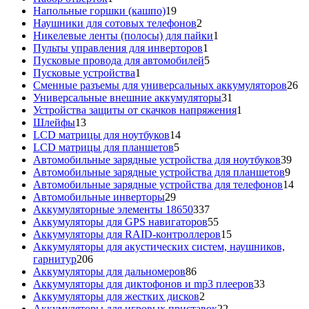
товар
19
Напольные горшки (кашпо)
19
товаров
2
Наушники для сотовых телефонов
2
товара
1
Никелевые ленты (полосы) для пайки
1
1
товар
Пульты управления для инверторов
1
товар
5
Пусковые провода для автомобилей
5
1
товаров
Пусковые устройства
1
товар
26
Сменные разъемы для универсальных аккумуляторов
26
31
то
Универсальные внешние аккумуляторы
31
товар
1
Устройства защиты от скачков напряжения
1
13
товар
Шлейфы
13
товаров
14
LCD матрицы для ноутбуков
14
5
товаров
LCD матрицы для планшетов
5
товаров
39
Автомобильные зарядные устройства для ноутбуков
39
9
тов
Автомобильные зарядные устройства для планшетов
9
тов
14
Автомобильные зарядные устройства для телефонов
14
29
то
Автомобильные инверторы
29
товаров
337
Аккумуляторные элементы 18650
337
товаров
55
Аккумуляторы для GPS навигаторов
55
товаров
15
Аккумуляторы для RAID-контроллеров
15
товаров
Аккумуляторы для акустических систем, наушников,
206
гарнитур
206
товаров
86
Аккумуляторы для дальномеров
86
товаров
33
Аккумуляторы для диктофонов и mp3 плееров
33
2
товара
Аккумуляторы для жестких дисков
2
товара
22
Аккумуляторы для игровых приставок
22