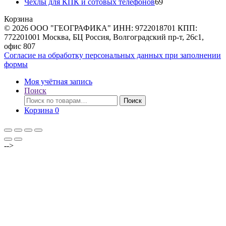
товара
69
Чехлы для КПК и сотовых телефонов
69
товаров
Корзина
© 2026 ООО "ГЕОГРАФИКА" ИНН: 9722018701 КПП:
772201001 Москва, БЦ Россия, Волгоградский пр-т, 26с1,
офис 807
Согласие на обработку персональных данных при заполнении
формы
Моя учётная запись
Поиск
Искать:
Поиск
Корзина
0
-->