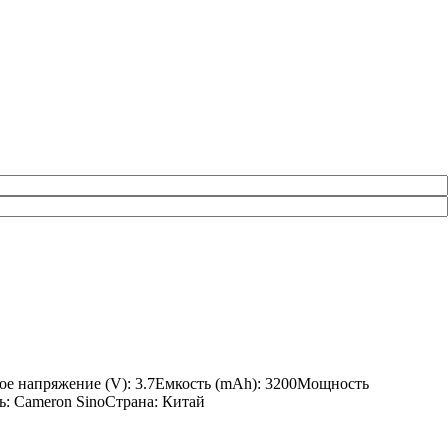
ное напряжение (V): 3.7Емкость (mAh): 3200Мощность
ль: Cameron SinoСтрана: Китай