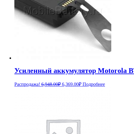
Усиленный аккумулятор Motorol
Первоначальная
Текущая
Распродажа!
6,948.00
₽
6,369.00
₽
Подробнее
цена
цена:
составляла
6,369.00₽.
6,948.00₽.