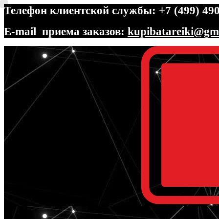
Телефон клиентской службы: +7 (499) 490
E-mail приема заказов:
kupibatareiki@gm
Перейти
Перейти
к
к
навигации
содержимому