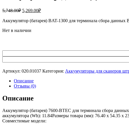
Первоначальная
Текущая
5,748.00
₽
5,269.00
₽
цена
цена:
составляла
Аккумулятор (батарея) BAT-1300 для терминала сбора данных B
5,269.00₽.
5,748.00₽.
Нет в наличии
Артикул:
020.01037
Категория:
Аккумуляторы для сканеров шт
Описание
Отзывы (0)
Описание
Аккумулятор (батарея) 7600-BTEC для терминала сбора данных
аккумулятора (Wh): 11.84Размеры товара (мм): 76.40 x 54.35 x
Совместимые модели: