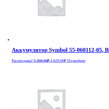
Аккумулятор Symbol 55-060112-0
Первоначальная
Текущая
Распродажа!
5,268.00
₽
4,829.00
₽
Подробнее
цена
цена:
составляла
4,829.00₽.
5,268.00₽.