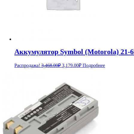
Аккумулятор Symbol (Motorola) 21-
Первоначальная
Текущая
Распродажа!
3,468.00
₽
3,179.00
₽
Подробнее
цена
цена:
составляла
3,179.00₽.
3,468.00₽.