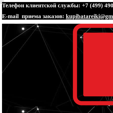
Телефон клиентской службы: +7 (499) 490
E-mail приема заказов:
kupibatareiki@gm
Перейти
Перейти
к
к
навигации
содержимому