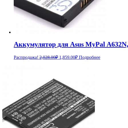
Аккумулятор для Asus MyPal A632N,
Первоначальная
Текущая
Распродажа!
2,028.00
₽
1,859.00
₽
Подробнее
цена
цена:
составляла
1,859.00₽.
2,028.00₽.