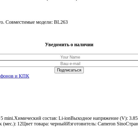
ro. Совместимые модели: BL263
Уведомить о наличии
ефонов и КПК
5 mini.Химический состав: Li-ionВыходное напряжение (V): 3.8
ок (мес.): 12Цвет товара: черныйИзготовитель: Cameron SinoСтра