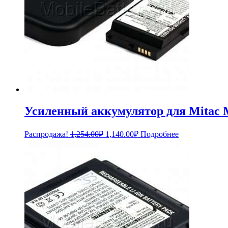
Усиленный аккумулятор для Mitac 
Первоначальная
Текущая
Распродажа!
1,254.00
₽
1,140.00
₽
Подробнее
цена
цена:
составляла
1,140.00₽.
1,254.00₽.