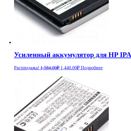
Усиленный аккумулятор для HP IP
Первоначальная
Текущая
Распродажа!
1,584.00
₽
1,440.00
₽
Подробнее
цена
цена:
составляла
1,440.00₽.
1,584.00₽.