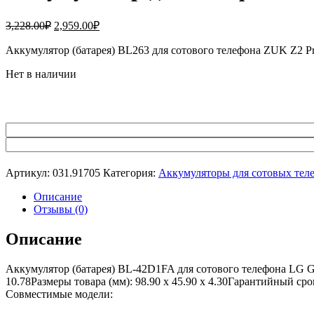
Первоначальная
Текущая
3,228.00
₽
2,959.00
₽
цена
цена:
составляла
Аккумулятор (батарея) BL263 для сотового телефона ZUK Z2 P
2,959.00₽.
3,228.00₽.
Нет в наличии
Артикул:
031.91705
Категория:
Аккумуляторы для сотовых тел
Описание
Отзывы (0)
Описание
Аккумулятор (батарея) BL-42D1FA для сотового телефона LG G
10.78Размеры товара (мм): 98.90 x 45.90 x 4.30Гарантийный ср
Совместимые модели: