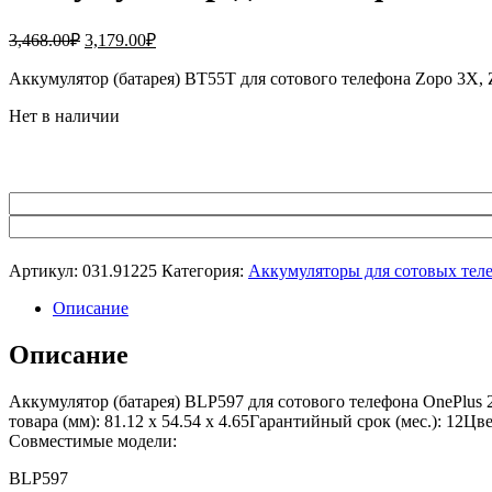
Первоначальная
Текущая
3,468.00
₽
3,179.00
₽
цена
цена:
составляла
Аккумулятор (батарея) BT55T для сотового телефона Zopo 3X,
3,179.00₽.
3,468.00₽.
Нет в наличии
Артикул:
031.91225
Категория:
Аккумуляторы для сотовых тел
Описание
Описание
Аккумулятор (батарея) BLP597 для сотового телефона OnePlus
товара (мм): 81.12 x 54.54 x 4.65Гарантийный срок (мес.): 12Ц
Совместимые модели:
BLP597