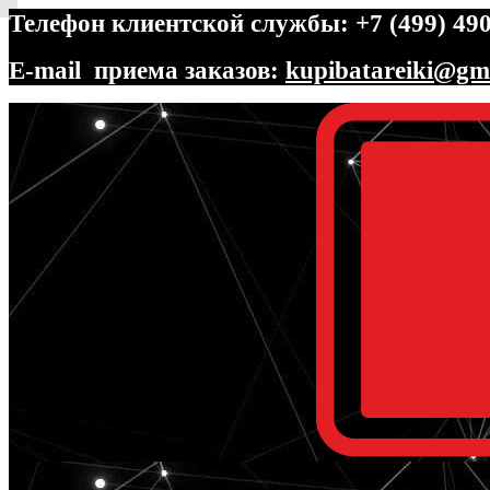
Телефон клиентской службы: +7 (499) 490
E-mail приема заказов:
kupibatareiki@gm
Перейти
Перейти
к
к
навигации
содержимому