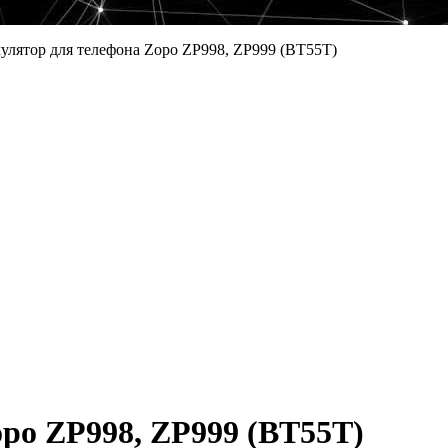
улятор для телефона Zopo ZP998, ZP999 (BT55T)
po ZP998, ZP999 (BT55T)