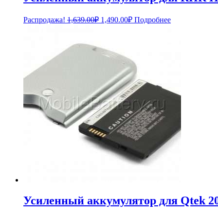
Первоначальная
Текущая
Распродажа!
1,639.00
₽
1,490.00
₽
Подробнее
цена
цена:
составляла
1,490.00₽.
1,639.00₽.
Усиленный аккумулятор для Qtek 20