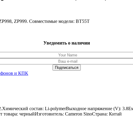
 ZP998, ZP999. Совместимые модели: BT55T
Уведомить о наличии
ефонов и КПК
 2.Химический состав: Li-polymerВыходное напряжение (V): 3.8
вет товара: черныйИзготовитель: Cameron SinoСтрана: Китай