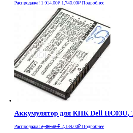
Первоначальная
Текущая
Распродажа!
1,914.00
₽
1,740.00
₽
Подробнее
цена
цена:
составляла
1,740.00₽.
1,914.00₽.
Аккумулятор для КПК Dell HC03U, 
Первоначальная
Текущая
Распродажа!
2,388.00
₽
2,189.00
₽
Подробнее
цена
цена: