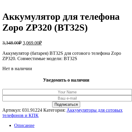
Аккумулятор для телефона
Zopo ZP320 (BT32S)
Первоначальная
Текущая
3,348.00
₽
3,069.00
₽
цена
цена:
составляла
Аккумулятор (батарея) BT32S для сотового телефона Zopo
3,069.00₽.
ZP320. Совместимые модели: BT32S
3,348.00₽.
Нет в наличии
Уведомить о наличии
Артикул:
031.91224
Категория:
Аккумуляторы для сотовых
телефонов и КПК
Описание