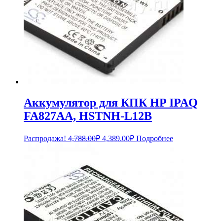
Аккумулятор для КПК HP IPAQ
FA827AA, HSTNH-L12B
Первоначальная
Текущая
Распродажа!
4,788.00
₽
4,389.00
₽
Подробнее
цена
цена:
составляла
4,389.00₽.
4,788.00₽.