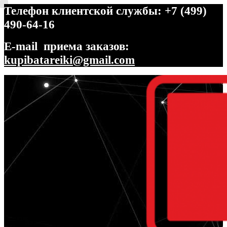
Телефон клиентской службы: +7 (499)
490-64-16
E-mail приема заказов:
kupibatareiki@gmail.com
Перейти
Перейти
к
к
навигации
содержимому