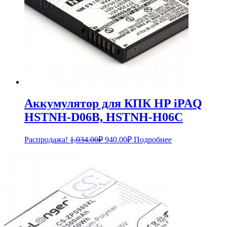
Аккумулятор для КПК HP iPAQ
HSTNH-D06B, HSTNH-H06C
Первоначальная
Текущая
Распродажа!
1,034.00
₽
940.00
₽
Подробнее
цена
цена:
составляла
940.00₽.
1,034.00₽.