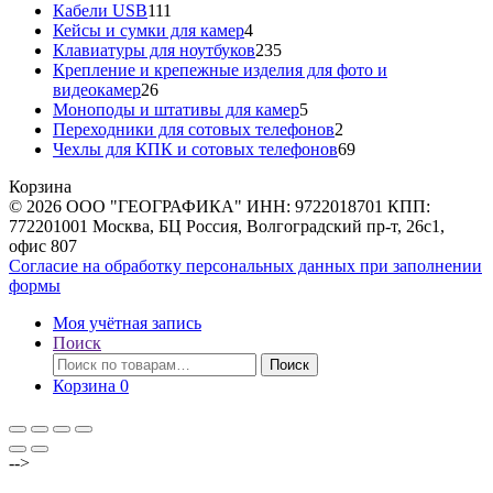
111
товаров
Кабели USB
111
товаров
4
Кейсы и сумки для камер
4
товара
235
Клавиатуры для ноутбуков
235
товаров
Крепление и крепежные изделия для фото и
26
видеокамер
26
товаров
5
Моноподы и штативы для камер
5
товаров
2
Переходники для сотовых телефонов
2
товара
69
Чехлы для КПК и сотовых телефонов
69
товаров
Корзина
© 2026 ООО "ГЕОГРАФИКА" ИНН: 9722018701 КПП:
772201001 Москва, БЦ Россия, Волгоградский пр-т, 26с1,
офис 807
Согласие на обработку персональных данных при заполнении
формы
Моя учётная запись
Поиск
Искать:
Поиск
Корзина
0
-->