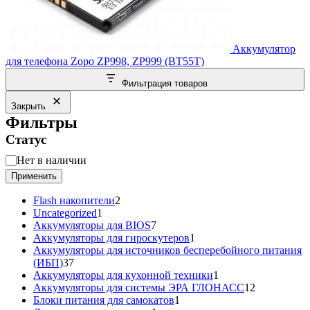
Аккумулятор
для телефона Zopo ZP998, ZP999 (BT55T)
Фильтрация товаров
Закрыть
Фильтры
Статус
Статус
Нет в наличии
Применить
2
Flash накопители
2
1
товара
Uncategorized
1
товар
7
Аккумуляторы для BIOS
7
товаров
1
Аккумуляторы для гироскутеров
1
товар
Аккумуляторы для источников бесперебойного питания
37
(ИБП)
37
товаров
1
Аккумуляторы для кухонной техники
1
товар
12
Аккумуляторы для системы ЭРА ГЛОНАСС
12
1
товаров
Блоки питания для самокатов
1