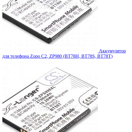
Аккумулятор
для телефона Zopo C2, ZP980 (BT78H, BT78S, BT78T)