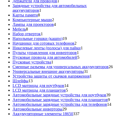
1
товар
Держатели для проводов
1
товар
Зарядные устройства для автомобильных
1
аккумуляторов
1
8
товар
Карты памяти
8
товаров
2
Компьютерные мыши
2
товара
4
Лампы для проекторов
4
8
товара
Мебель
8
товаров
1
Набор отверток
1
товар
19
Напольные горшки (кашпо)
19
товаров
2
Наушники для сотовых телефонов
2
товара
1
Никелевые ленты (полосы) для пайки
1
1
товар
Пульты управления для инверторов
1
товар
5
Пусковые провода для автомобилей
5
1
товаров
Пусковые устройства
1
товар
26
Сменные разъемы для универсальных аккумуляторов
26
31
то
Универсальные внешние аккумуляторы
31
товар
1
Устройства защиты от скачков напряжения
1
13
товар
Шлейфы
13
товаров
14
LCD матрицы для ноутбуков
14
5
товаров
LCD матрицы для планшетов
5
товаров
39
Автомобильные зарядные устройства для ноутбуков
39
9
тов
Автомобильные зарядные устройства для планшетов
9
тов
14
Автомобильные зарядные устройства для телефонов
14
29
то
Автомобильные инверторы
29
товаров
337
Аккумуляторные элементы 18650
337