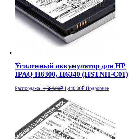
Усиленный аккумулятор для HP
IPAQ H6300, H6340 (HSTNH-C01)
Первоначальная
Текущая
Распродажа!
1,584.00
₽
1,440.00
₽
Подробнее
цена
цена:
составляла
1,440.00₽.
1,584.00₽.