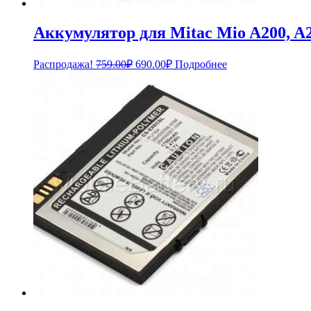
Аккумулятор для Mitac Mio A200, A2
Первоначальная
Текущая
Распродажа!
759.00
₽
690.00
₽
Подробнее
цена
цена:
составляла
690.00₽.
759.00₽.