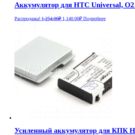
Аккумулятор для HTC Universal, O2
Первоначальная
Текущая
Распродажа!
1,254.00
₽
1,140.00
₽
Подробнее
цена
цена:
составляла
1,140.00₽.
1,254.00₽.
Усиленный аккумулятор для КПК HP