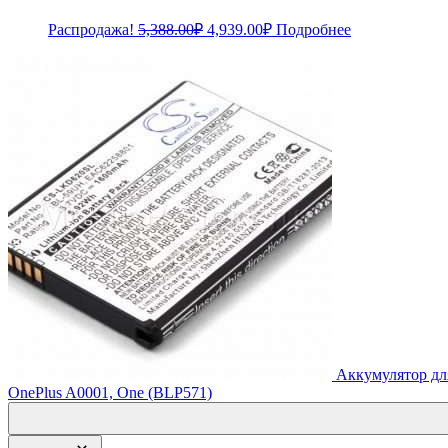
Первоначальная
Текущая
Распродажа!
5,388.00
₽
4,939.00
₽
Подробнее
цена
цена:
составляла
4,939.00₽.
5,388.00₽.
Аккумулятор дл
OnePlus A0001, One (BLP571)