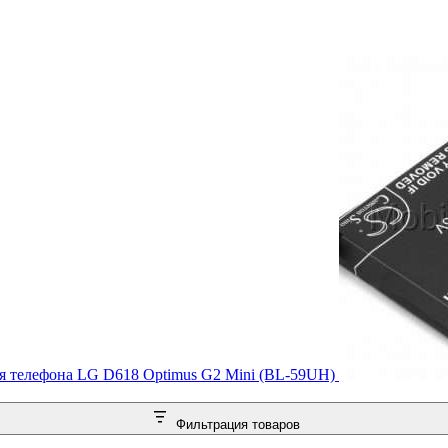
я телефона LG D618 Optimus G2 Mini (BL-59UH)
Фильтрация товаров