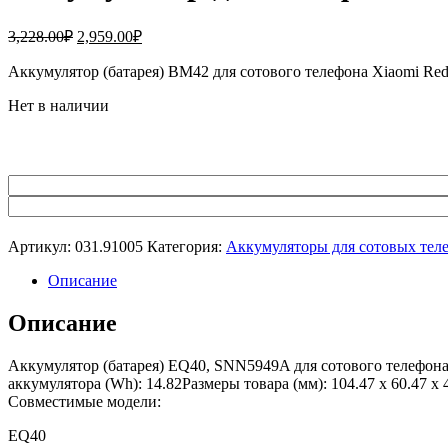
Первоначальная
Текущая
3,228.00
₽
2,959.00
₽
цена
цена:
составляла
Аккумулятор (батарея) BM42 для сотового телефона Xiaomi R
2,959.00₽.
3,228.00₽.
Нет в наличии
Артикул:
031.91005
Категория:
Аккумуляторы для сотовых тел
Описание
Описание
Аккумулятор (батарея) EQ40, SNN5949A для сотового телефона
аккумулятора (Wh): 14.82Размеры товара (мм): 104.47 x 60.47 
Совместимые модели:
EQ40