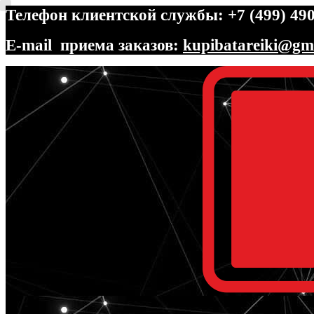
Телефон клиентской службы: +7 (499) 490
E-mail приема заказов:
kupibatareiki@gm
Перейти
Перейти
к
к
навигации
содержимому