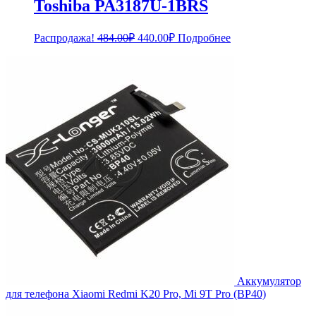
Toshiba PA3187U-1BRS
Первоначальная
Текущая
Распродажа!
484.00
₽
440.00
₽
Подробнее
цена
цена:
составляла
440.00₽.
484.00₽.
Аккумулятор
для телефона Xiaomi Redmi K20 Pro, Mi 9T Pro (BP40)