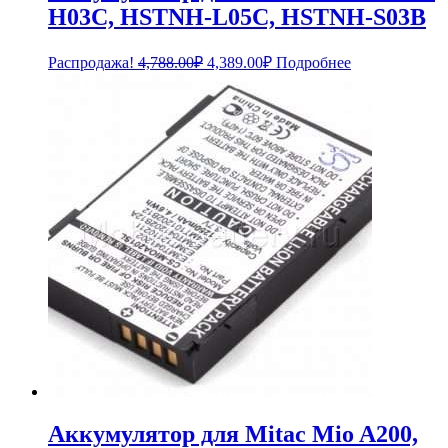
H03C, HSTNH-L05C, HSTNH-S03B
Первоначальная
Текущая
Распродажа!
4,788.00
₽
4,389.00
₽
Подробнее
цена
цена:
составляла
4,389.00₽.
4,788.00₽.
Аккумулятор для Mitac Mio A200,