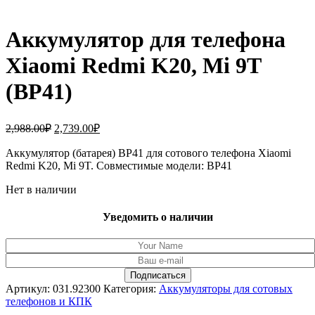
Аккумулятор для телефона
Xiaomi Redmi K20, Mi 9T
(BP41)
Первоначальная
Текущая
2,988.00
₽
2,739.00
₽
цена
цена:
составляла
Аккумулятор (батарея) BP41 для сотового телефона Xiaomi
2,739.00₽.
Redmi K20, Mi 9T. Совместимые модели: BP41
2,988.00₽.
Нет в наличии
Уведомить о наличии
Артикул:
031.92300
Категория:
Аккумуляторы для сотовых
телефонов и КПК