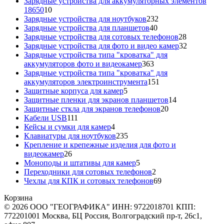
товаров
Зарядные устройства для аккумуляторных элементов
10
18650
10
товаров
232
Зарядные устройства для ноутбуков
232
40
товара
Зарядные устройства для планшетов
40
товаров
28
Зарядные устройства для сотовых телефонов
28
товаров
32
Зарядные устройства для фото и видео камер
32
товара
Зарядные устройства типа "кроватка" для
363
аккумуляторов фото и видеокамер
363
товара
Зарядные устройства типа "кроватка" для
151
аккумуляторов электроинструмента
151
5
товар
Защитные корпуса для камер
5
товаров
14
Защитные пленки для экранов планшетов
14
20
товаров
Защитные сткла для экранов телефонов
20
111
товаров
Кабели USB
111
товаров
4
Кейсы и сумки для камер
4
товара
235
Клавиатуры для ноутбуков
235
товаров
Крепление и крепежные изделия для фото и
26
видеокамер
26
товаров
5
Моноподы и штативы для камер
5
товаров
2
Переходники для сотовых телефонов
2
товара
69
Чехлы для КПК и сотовых телефонов
69
товаров
Корзина
© 2026 ООО "ГЕОГРАФИКА" ИНН: 9722018701 КПП:
772201001 Москва, БЦ Россия, Волгоградский пр-т, 26с1,