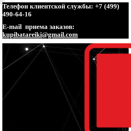
Телефон клиентской службы: +7 (499)
490-64-16
E-mail приема заказов:
kupibatareiki@gmail.com
Перейти
Перейти
к
к
навигации
содержимому