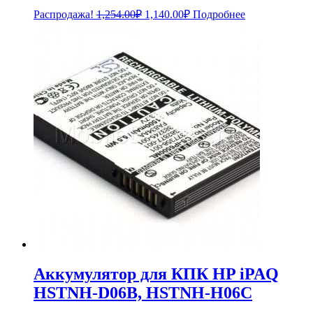
Первоначальная
Текущая
Распродажа!
1,254.00
₽
1,140.00
₽
Подробнее
цена
цена:
составляла
1,140.00₽.
1,254.00₽.
Аккумулятор для КПК HP iPAQ
HSTNH-D06B, HSTNH-H06C