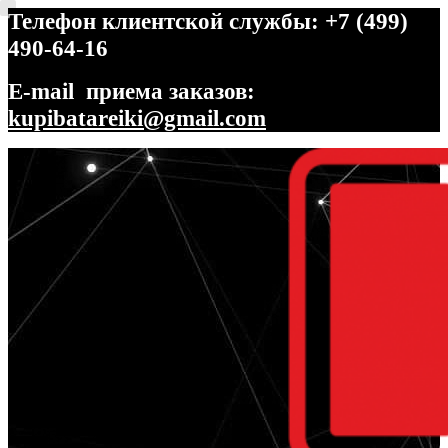
Телефон клиентской службы: +7 (499)
490-64-16
E-mail приема заказов:
kupibatareiki@gmail.com
Перейти
Перейти
к
к
навигации
содержимому