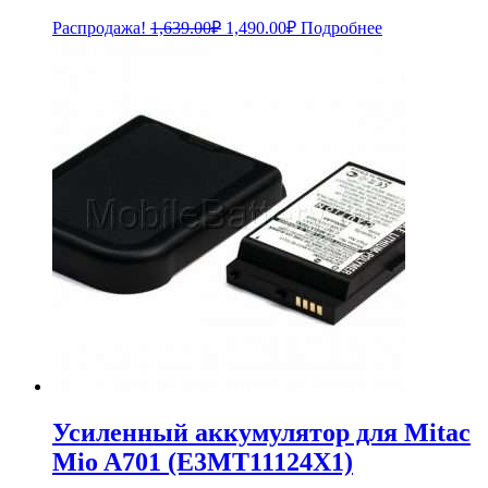
Первоначальная
Текущая
Распродажа!
1,639.00
₽
1,490.00
₽
Подробнее
цена
цена:
составляла
1,490.00₽.
1,639.00₽.
Усиленный аккумулятор для Mitac
Mio A701 (E3MT11124X1)