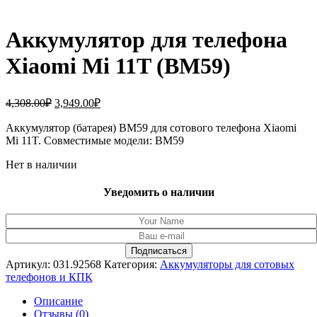
Аккумулятор для телефона
Xiaomi Mi 11T (BM59)
Первоначальная
Текущая
4,308.00
₽
3,949.00
₽
цена
цена:
составляла
Аккумулятор (батарея) BM59 для сотового телефона Xiaomi
3,949.00₽.
Mi 11T. Совместимые модели: BM59
4,308.00₽.
Нет в наличии
Уведомить о наличии
Артикул:
031.92568
Категория:
Аккумуляторы для сотовых
телефонов и КПК
Описание
Отзывы (0)