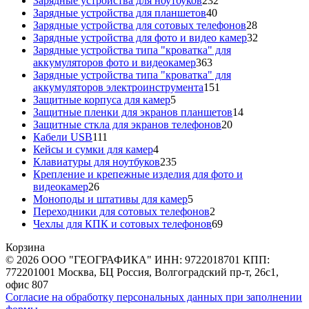
Зарядные устройства для ноутбуков
232
40
товара
Зарядные устройства для планшетов
40
товаров
28
Зарядные устройства для сотовых телефонов
28
товаров
32
Зарядные устройства для фото и видео камер
32
товара
Зарядные устройства типа "кроватка" для
363
аккумуляторов фото и видеокамер
363
товара
Зарядные устройства типа "кроватка" для
151
аккумуляторов электроинструмента
151
5
товар
Защитные корпуса для камер
5
товаров
14
Защитные пленки для экранов планшетов
14
20
товаров
Защитные сткла для экранов телефонов
20
111
товаров
Кабели USB
111
товаров
4
Кейсы и сумки для камер
4
товара
235
Клавиатуры для ноутбуков
235
товаров
Крепление и крепежные изделия для фото и
26
видеокамер
26
товаров
5
Моноподы и штативы для камер
5
товаров
2
Переходники для сотовых телефонов
2
товара
69
Чехлы для КПК и сотовых телефонов
69
товаров
Корзина
© 2026 ООО "ГЕОГРАФИКА" ИНН: 9722018701 КПП:
772201001 Москва, БЦ Россия, Волгоградский пр-т, 26с1,
офис 807
Согласие на обработку персональных данных при заполнении