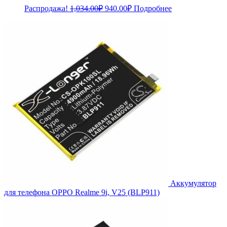
Первоначальная
Текущая
Распродажа!
1,034.00
₽
940.00
₽
Подробнее
цена
цена:
составляла
940.00₽.
1,034.00₽.
Аккумулятор
для телефона OPPO Realme 9i, V25 (BLP911)