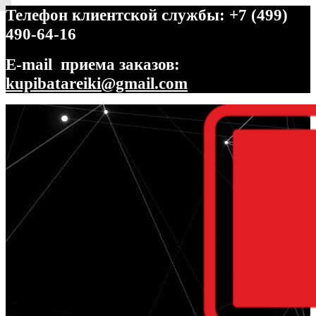
Телефон клиентской службы: +7 (499)
490-64-16
E-mail приема заказов:
kupibatareiki@gmail.com
Перейти
Перейти
к
к
навигации
содержимому