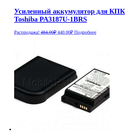
Усиленный аккумулятор для КПК
Toshiba PA3187U-1BRS
Первоначальная
Текущая
Распродажа!
484.00
₽
440.00
₽
Подробнее
цена
цена:
составляла
440.00₽.
484.00₽.