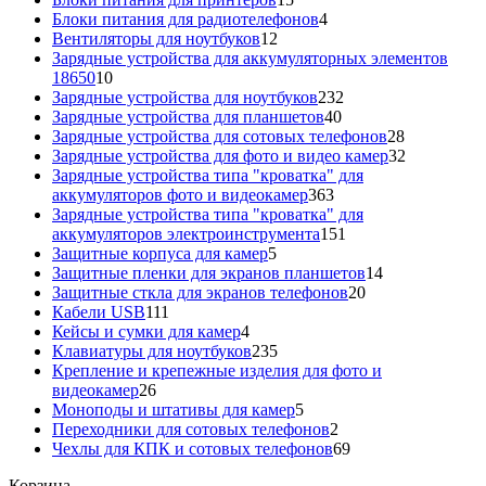
товаров
4
Блоки питания для радиотелефонов
4
12
товара
Вентиляторы для ноутбуков
12
товаров
Зарядные устройства для аккумуляторных элементов
10
18650
10
товаров
232
Зарядные устройства для ноутбуков
232
40
товара
Зарядные устройства для планшетов
40
товаров
28
Зарядные устройства для сотовых телефонов
28
товаров
32
Зарядные устройства для фото и видео камер
32
товара
Зарядные устройства типа "кроватка" для
363
аккумуляторов фото и видеокамер
363
товара
Зарядные устройства типа "кроватка" для
151
аккумуляторов электроинструмента
151
5
товар
Защитные корпуса для камер
5
товаров
14
Защитные пленки для экранов планшетов
14
20
товаров
Защитные сткла для экранов телефонов
20
111
товаров
Кабели USB
111
товаров
4
Кейсы и сумки для камер
4
товара
235
Клавиатуры для ноутбуков
235
товаров
Крепление и крепежные изделия для фото и
26
видеокамер
26
товаров
5
Моноподы и штативы для камер
5
товаров
2
Переходники для сотовых телефонов
2
товара
69
Чехлы для КПК и сотовых телефонов
69
товаров
Корзина