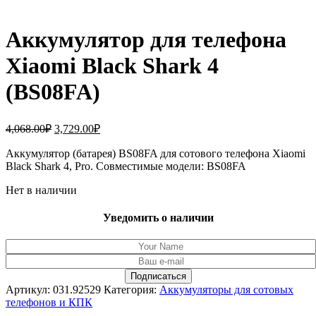
Аккумулятор для телефона
Xiaomi Black Shark 4
(BS08FA)
Первоначальная
Текущая
4,068.00
₽
3,729.00
₽
цена
цена:
составляла
Аккумулятор (батарея) BS08FA для сотового телефона Xiaomi
3,729.00₽.
Black Shark 4, Pro. Совместимые модели: BS08FA
4,068.00₽.
Нет в наличии
Уведомить о наличии
Артикул:
031.92529
Категория:
Аккумуляторы для сотовых
телефонов и КПК