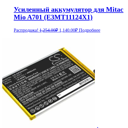
Усиленный аккумулятор для Mitac
Mio A701 (E3MT11124X1)
Первоначальная
Текущая
Распродажа!
1,254.00
₽
1,140.00
₽
Подробнее
цена
цена:
составляла
1,140.00₽.
1,254.00₽.