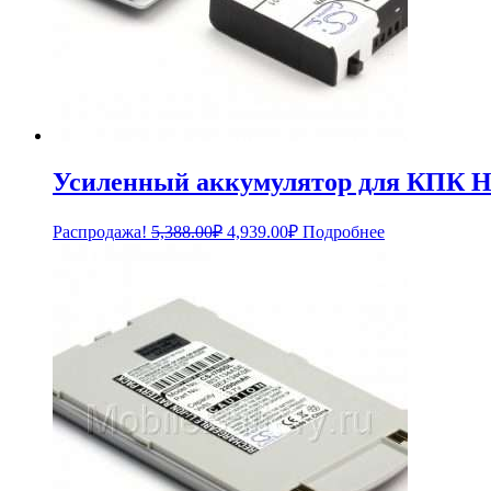
Усиленный аккумулятор для КПК HP
Первоначальная
Текущая
Распродажа!
5,388.00
₽
4,939.00
₽
Подробнее
цена
цена:
составляла
4,939.00₽.
5,388.00₽.