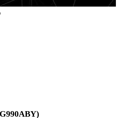
)
-BG990ABY)