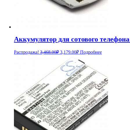
Аккумулятор для сотового телефона
Первоначальная
Текущая
Распродажа!
3,468.00
₽
3,179.00
₽
Подробнее
цена
цена:
составляла
3,179.00₽.
3,468.00₽.