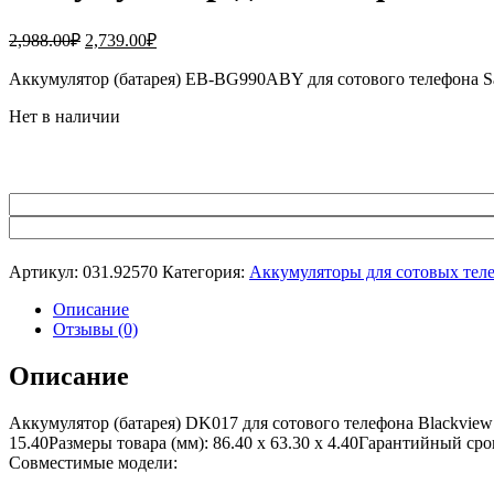
Первоначальная
Текущая
2,988.00
₽
2,739.00
₽
цена
цена:
составляла
Аккумулятор (батарея) EB-BG990ABY для сотового телефона 
2,739.00₽.
2,988.00₽.
Нет в наличии
Артикул:
031.92570
Категория:
Аккумуляторы для сотовых тел
Описание
Отзывы (0)
Описание
Аккумулятор (батарея) DK017 для сотового телефона Blackvie
15.40Размеры товара (мм): 86.40 x 63.30 x 4.40Гарантийный ср
Совместимые модели: