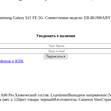
Samsung Galaxy S21 FE 5G. Совместимые модели: EB-BG990ABY
Уведомить о наличии
ефонов и КПК
w A80 Pro.Химический состав: Li-polymerВыходное напряжение (
ок (мес.): 12Цвет товара: черныйИзготовитель: Cameron SinoСтра