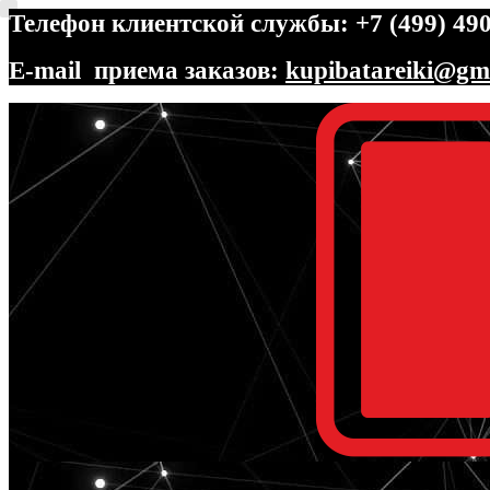
Телефон клиентской службы: +7 (499) 490
E-mail приема заказов:
kupibatareiki@gm
Перейти
Перейти
к
к
навигации
содержимому