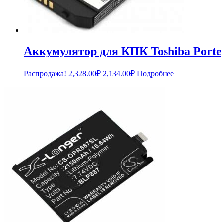
Аккумулятор для КПК Toshiba Porte
Первоначальная
Текущая
Распродажа!
2,328.00
₽
2,134.00
₽
Подробнее
цена
цена:
составляла
2,134.00₽.
2,328.00₽.