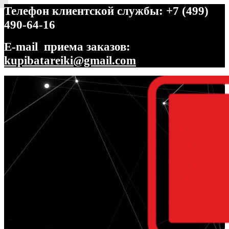
Телефон клиентской службы: +7 (499)
490-64-16
E-mail приема заказов:
kupibatareiki@gmail.com
Перейти
Перейти
к
к
навигации
содержимому