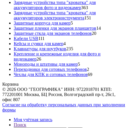
товара
Зарядные устройства типа "кроватка" для
363
аккумуляторов фото и видеокамер
363
товара
Зарядные устройства типа "кроватка" для
151
аккумуляторов электроинструмента
151
5
товар
Защитные корпуса для камер
5
товаров
14
Защитные пленки для экранов планшетов
14
20
товаров
Защитные сткла для экранов телефонов
20
111
товаров
Кабели USB
111
товаров
4
Кейсы и сумки для камер
4
товара
235
Клавиатуры для ноутбуков
235
товаров
Крепление и крепежные изделия для фото и
26
видеокамер
26
товаров
5
Моноподы и штативы для камер
5
товаров
2
Переходники для сотовых телефонов
2
товара
69
Чехлы для КПК и сотовых телефонов
69
товаров
Корзина
© 2026 ООО "ГЕОГРАФИКА" ИНН: 9722018701 КПП:
772201001 Москва, БЦ Россия, Волгоградский пр-т, 26с1,
офис 807
Согласие на обработку персональных данных при заполнении
формы
Моя учётная запись
Поиск