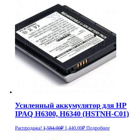
Усиленный аккумулятор для HP
IPAQ H6300, H6340 (HSTNH-C01)
Первоначальная
Текущая
Распродажа!
1,584.00
₽
1,440.00
₽
Подробнее
цена
цена:
составляла
1,440.00₽.