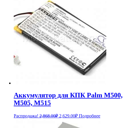
1,584.00₽.
Аккумулятор для КПК Palm M500,
M505, M515
Первоначальная
Текущая
Распродажа!
2,868.00
₽
2,629.00
₽
Подробнее
цена
цена:
составляла
2,629.00₽.