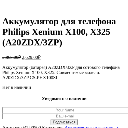
Аккумулятор для телефона
Philips Xenium X100, X325
(A20ZDX/3ZP)
Первоначальная
Текущая
2,868.00
₽
2,629.00
₽
цена
цена:
составляла
Аккумулятор (батарея) A20ZDX/3ZP для сотового телефона
2,629.00₽.
Philips Xenium X100, X325. Совместимые модели:
2,868.00₽.
A20ZDX/3ZP CS-PHX100SL
Нет в наличии
Уведомить о наличии
Артикул:
031.90500
Категория:
Аккумуляторы для сотовых