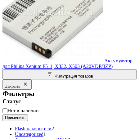
Аккумулятор
для Philips Xenium F511, X332, X503 (A20VDP/3ZP)
Фильтрация товаров
Закрыть
Фильтры
Статус
Статус
Нет в наличии
Применить
2
Flash накопители
2
1
товара
Uncategorized
1