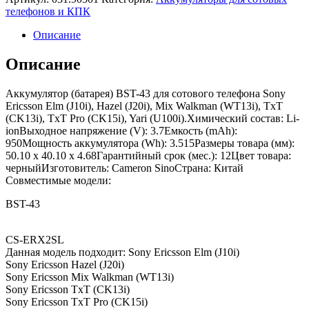
телефонов и КПК
Описание
Описание
Аккумулятор (батарея) BST-43 для сотового телефона Sony
Ericsson Elm (J10i), Hazel (J20i), Mix Walkman (WT13i), TxT
(CK13i), TxT Pro (CK15i), Yari (U100i).Химический состав: Li-
ionВыходное напряжение (V): 3.7Емкость (mAh):
950Мощность аккумулятора (Wh): 3.515Размеры товара (мм):
50.10 x 40.10 x 4.68Гарантийный срок (мес.): 12Цвет товара:
черныйИзготовитель: Cameron SinoСтрана: Китай
Совместимые модели:
BST-43
CS-ERX2SL
Данная модель подходит: Sony Ericsson Elm (J10i)
Sony Ericsson Hazel (J20i)
Sony Ericsson Mix Walkman (WT13i)
Sony Ericsson TxT (CK13i)
Sony Ericsson TxT Pro (CK15i)