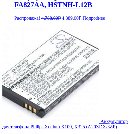
FA827AA, HSTNH-L12B
Первоначальная
Текущая
Распродажа!
4,788.00
₽
4,389.00
₽
Подробнее
цена
цена:
составляла
4,389.00₽.
4,788.00₽.
Аккумулятор
для телефона Philips Xenium X100, X325 (A20ZDX/3ZP)