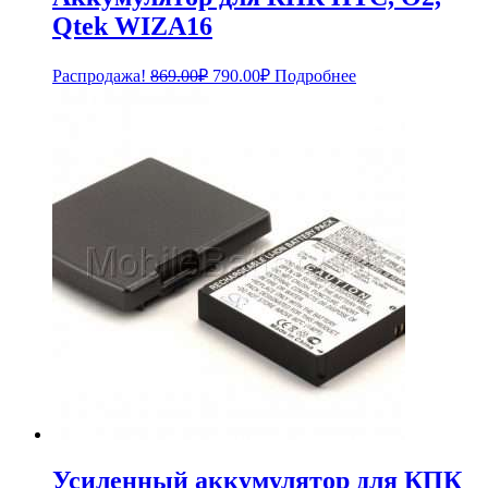
Qtek WIZA16
Первоначальная
Текущая
Распродажа!
869.00
₽
790.00
₽
Подробнее
цена
цена:
составляла
790.00₽.
869.00₽.
Усиленный аккумулятор для КПК