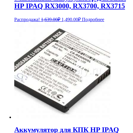
HP IPAQ RX3000, RX3700, RX3715
Первоначальная
Текущая
Распродажа!
1,639.00
₽
1,490.00
₽
Подробнее
цена
цена:
составляла
1,490.00₽.
1,639.00₽.
Аккумулятор для КПК HP IPAQ