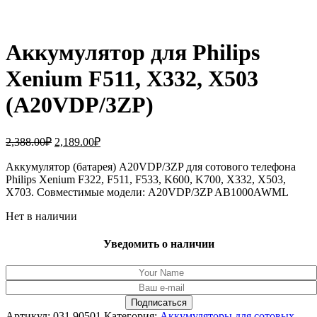
Аккумулятор для Philips
Xenium F511, X332, X503
(A20VDP/3ZP)
Первоначальная
Текущая
2,388.00
₽
2,189.00
₽
цена
цена:
составляла
Аккумулятор (батарея) A20VDP/3ZP для сотового телефона
2,189.00₽.
Philips Xenium F322, F511, F533, K600, K700, X332, X503,
2,388.00₽.
X703. Совместимые модели: A20VDP/3ZP AB1000AWML
Нет в наличии
Уведомить о наличии
Артикул:
031.90501
Категория:
Аккумуляторы для сотовых