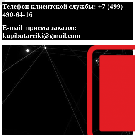
Телефон клиентской службы: +7 (499)
490-64-16
E-mail приема заказов:
kupibatareiki@gmail.com
Перейти
Перейти
к
к
навигации
содержимому