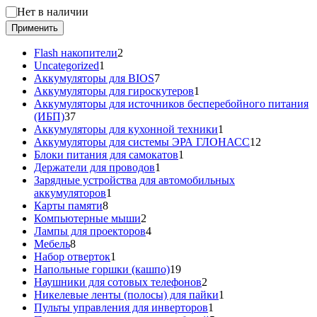
Статус
Нет в наличии
Применить
2
Flash накопители
2
1
товара
Uncategorized
1
товар
7
Аккумуляторы для BIOS
7
товаров
1
Аккумуляторы для гироскутеров
1
товар
Аккумуляторы для источников бесперебойного питания
37
(ИБП)
37
товаров
1
Аккумуляторы для кухонной техники
1
товар
12
Аккумуляторы для системы ЭРА ГЛОНАСС
12
1
товаров
Блоки питания для самокатов
1
1
товар
Держатели для проводов
1
товар
Зарядные устройства для автомобильных
1
аккумуляторов
1
8
товар
Карты памяти
8
товаров
2
Компьютерные мыши
2
товара
4
Лампы для проекторов
4
8
товара
Мебель
8
товаров
1
Набор отверток
1
товар
19
Напольные горшки (кашпо)
19
товаров
2
Наушники для сотовых телефонов
2
товара
1
Никелевые ленты (полосы) для пайки
1
1
товар
Пульты управления для инверторов
1