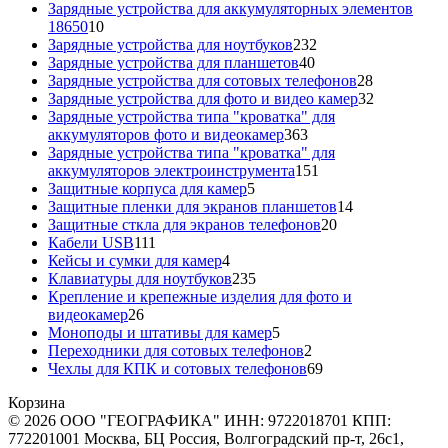
товаров
Зарядные устройства для аккумуляторных элементов
10
18650
10
товаров
232
Зарядные устройства для ноутбуков
232
40
товара
Зарядные устройства для планшетов
40
товаров
28
Зарядные устройства для сотовых телефонов
28
товаров
32
Зарядные устройства для фото и видео камер
32
товара
Зарядные устройства типа "кроватка" для
363
аккумуляторов фото и видеокамер
363
товара
Зарядные устройства типа "кроватка" для
151
аккумуляторов электроинструмента
151
5
товар
Защитные корпуса для камер
5
товаров
14
Защитные пленки для экранов планшетов
14
20
товаров
Защитные сткла для экранов телефонов
20
111
товаров
Кабели USB
111
товаров
4
Кейсы и сумки для камер
4
товара
235
Клавиатуры для ноутбуков
235
товаров
Крепление и крепежные изделия для фото и
26
видеокамер
26
товаров
5
Моноподы и штативы для камер
5
товаров
2
Переходники для сотовых телефонов
2
товара
69
Чехлы для КПК и сотовых телефонов
69
товаров
Корзина
© 2026 ООО "ГЕОГРАФИКА" ИНН: 9722018701 КПП:
772201001 Москва, БЦ Россия, Волгоградский пр-т, 26с1,