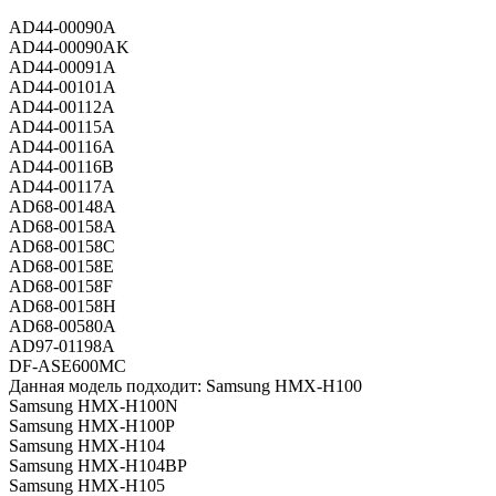
AD44-00090A
AD44-00090AK
AD44-00091A
AD44-00101A
AD44-00112A
AD44-00115A
AD44-00116A
AD44-00116B
AD44-00117A
AD68-00148A
AD68-00158A
AD68-00158C
AD68-00158E
AD68-00158F
AD68-00158H
AD68-00580A
AD97-01198A
DF-ASE600MC
Данная модель подходит: Samsung HMX-H100
Samsung HMX-H100N
Samsung HMX-H100P
Samsung HMX-H104
Samsung HMX-H104BP
Samsung HMX-H105