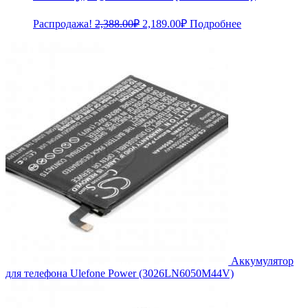
Первоначальная
Текущая
Распродажа!
2,388.00
₽
2,189.00
₽
Подробнее
цена
цена:
составляла
2,189.00₽.
2,388.00₽.
Аккумулятор
для телефона Ulefone Power (3026LN6050M44V)