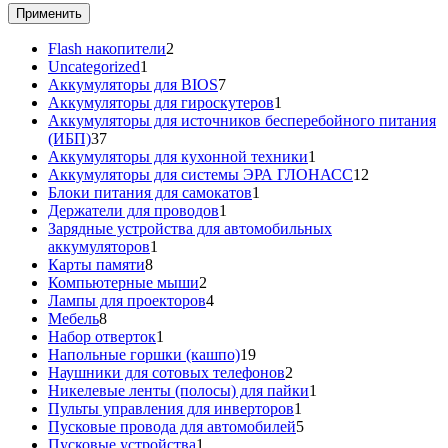
Применить
2
Flash накопители
2
1
товара
Uncategorized
1
товар
7
Аккумуляторы для BIOS
7
товаров
1
Аккумуляторы для гироскутеров
1
товар
Аккумуляторы для источников бесперебойного питания
37
(ИБП)
37
товаров
1
Аккумуляторы для кухонной техники
1
товар
12
Аккумуляторы для системы ЭРА ГЛОНАСС
12
1
товаров
Блоки питания для самокатов
1
1
товар
Держатели для проводов
1
товар
Зарядные устройства для автомобильных
1
аккумуляторов
1
8
товар
Карты памяти
8
товаров
2
Компьютерные мыши
2
товара
4
Лампы для проекторов
4
8
товара
Мебель
8
товаров
1
Набор отверток
1
товар
19
Напольные горшки (кашпо)
19
товаров
2
Наушники для сотовых телефонов
2
товара
1
Никелевые ленты (полосы) для пайки
1
1
товар
Пульты управления для инверторов
1
товар
5
Пусковые провода для автомобилей
5
1
товаров
Пусковые устройства
1