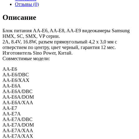
Отзывы (0)
Описание
Блок питания AA-E6, AA-E8, AA-E9 видеокамеры Samsung
HMX, SC, SMX, VP серии.
2A, 8.4V, 16.8W, разъем прямоугольный 4,2 x 3,0 мм с
отверстием по центру, цвет черный, гарантия 12 мес.
Изготовитель Sino Power, Китай.
Совместимые модели:
AA-E6
AA-E6/DBC
AA-E6/XAX
AA-E6A
AA-E6A/DBC
AA-E6A/DOM
AA-E6A/XAA
AA-E7
AA-E7A
AA-E7A/DBC
AA-E7A/DOM
AA-E7A/XAA
AA-E7A/XAX