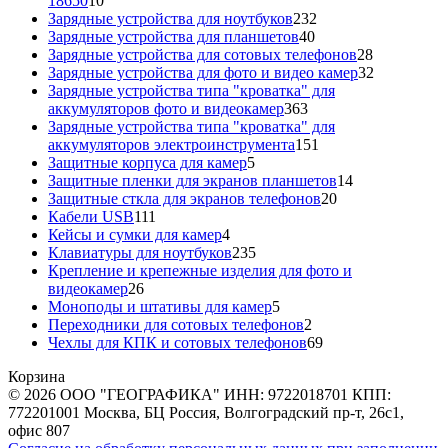
18650
10
товаров
232
Зарядные устройства для ноутбуков
232
40
товара
Зарядные устройства для планшетов
40
товаров
28
Зарядные устройства для сотовых телефонов
28
товаров
32
Зарядные устройства для фото и видео камер
32
товара
Зарядные устройства типа "кроватка" для
363
аккумуляторов фото и видеокамер
363
товара
Зарядные устройства типа "кроватка" для
151
аккумуляторов электроинструмента
151
5
товар
Защитные корпуса для камер
5
товаров
14
Защитные пленки для экранов планшетов
14
20
товаров
Защитные сткла для экранов телефонов
20
111
товаров
Кабели USB
111
товаров
4
Кейсы и сумки для камер
4
товара
235
Клавиатуры для ноутбуков
235
товаров
Крепление и крепежные изделия для фото и
26
видеокамер
26
товаров
5
Моноподы и штативы для камер
5
товаров
2
Переходники для сотовых телефонов
2
товара
69
Чехлы для КПК и сотовых телефонов
69
товаров
Корзина
© 2026 ООО "ГЕОГРАФИКА" ИНН: 9722018701 КПП:
772201001 Москва, БЦ Россия, Волгоградский пр-т, 26с1,
офис 807