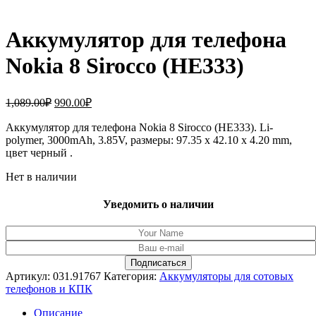
Аккумулятор для телефона
Nokia 8 Sirocco (HE333)
Первоначальная
Текущая
1,089.00
₽
990.00
₽
цена
цена:
составляла
Аккумулятор для телефона Nokia 8 Sirocco (HE333). Li-
990.00₽.
polymer, 3000mAh, 3.85V, размеры: 97.35 x 42.10 x 4.20 mm,
1,089.00₽.
цвет черный .
Нет в наличии
Уведомить о наличии
Артикул:
031.91767
Категория:
Аккумуляторы для сотовых
телефонов и КПК
Описание