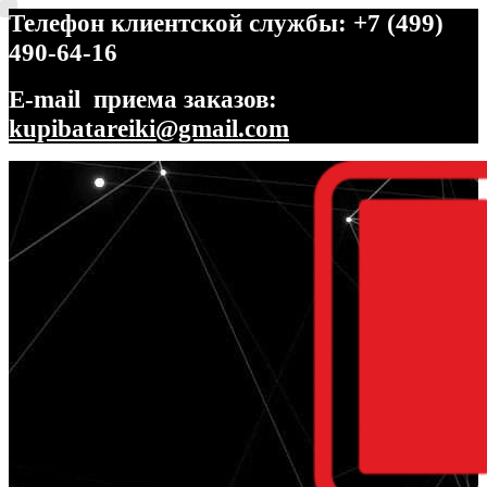
Телефон клиентской службы: +7 (499)
490-64-16
E-mail приема заказов:
kupibatareiki@gmail.com
Перейти
Перейти
к
к
навигации
содержимому