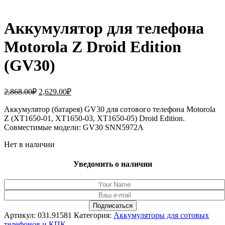
Аккумулятор для телефона
Motorola Z Droid Edition
(GV30)
Первоначальная
Текущая
2,868.00
₽
2,629.00
₽
цена
цена:
составляла
Аккумулятор (батарея) GV30 для сотового телефона Motorola
2,629.00₽.
Z (XT1650-01, XT1650-03, XT1650-05) Droid Edition.
2,868.00₽.
Совместимые модели: GV30 SNN5972A
Нет в наличии
Уведомить о наличии
Артикул:
031.91581
Категория:
Аккумуляторы для сотовых
телефонов и КПК