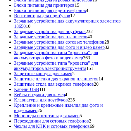
15
товаров
Блоки питания для принтеров
15
товаров
4
Блоки питания для радиотелефонов
4
12
товара
Вентиляторы для ноутбуков
12
товаров
Зарядные устройства для аккумуляторных элементов
10
18650
10
товаров
232
Зарядные устройства для ноутбуков
232
40
товара
Зарядные устройства для планшетов
40
товаров
28
Зарядные устройства для сотовых телефонов
28
товаров
32
Зарядные устройства для фото и видео камер
32
товара
Зарядные устройства типа "кроватка" для
363
аккумуляторов фото и видеокамер
363
товара
Зарядные устройства типа "кроватка" для
151
аккумуляторов электроинструмента
151
5
товар
Защитные корпуса для камер
5
товаров
14
Защитные пленки для экранов планшетов
14
20
товаров
Защитные сткла для экранов телефонов
20
111
товаров
Кабели USB
111
товаров
4
Кейсы и сумки для камер
4
товара
235
Клавиатуры для ноутбуков
235
товаров
Крепление и крепежные изделия для фото и
26
видеокамер
26
товаров
5
Моноподы и штативы для камер
5
товаров
2
Переходники для сотовых телефонов
2
товара
69
Чехлы для КПК и сотовых телефонов
69