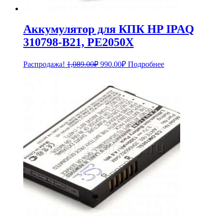
Аккумулятор для КПК HP IPAQ
310798-B21, PE2050X
Первоначальная
Текущая
Распродажа!
1,089.00
₽
990.00
₽
Подробнее
цена
цена:
составляла
990.00₽.
1,089.00₽.