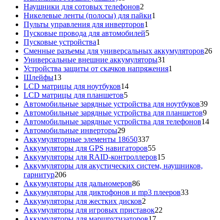
товаров
2
Наушники для сотовых телефонов
2
товара
1
Никелевые ленты (полосы) для пайки
1
1
товар
Пульты управления для инверторов
1
товар
5
Пусковые провода для автомобилей
5
1
товаров
Пусковые устройства
1
товар
26
Сменные разъемы для универсальных аккумуляторов
26
31
то
Универсальные внешние аккумуляторы
31
товар
1
Устройства защиты от скачков напряжения
1
13
товар
Шлейфы
13
товаров
14
LCD матрицы для ноутбуков
14
5
товаров
LCD матрицы для планшетов
5
товаров
39
Автомобильные зарядные устройства для ноутбуков
39
9
тов
Автомобильные зарядные устройства для планшетов
9
тов
14
Автомобильные зарядные устройства для телефонов
14
29
то
Автомобильные инверторы
29
товаров
337
Аккумуляторные элементы 18650
337
товаров
55
Аккумуляторы для GPS навигаторов
55
товаров
15
Аккумуляторы для RAID-контроллеров
15
товаров
Аккумуляторы для акустических систем, наушников,
206
гарнитур
206
товаров
86
Аккумуляторы для дальномеров
86
товаров
33
Аккумуляторы для диктофонов и mp3 плееров
33
2
товара
Аккумуляторы для жестких дисков
2
товара
22
Аккумуляторы для игровых приставок
22
17
товара
Аккумуляторы для маршрутизаторов
17