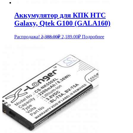
Аккумулятор для КПК HTC
Galaxy, Qtek G100 (GALA160)
Первоначальная
Текущая
Распродажа!
2,388.00
₽
2,189.00
₽
Подробнее
цена
цена:
составляла
2,189.00₽.
2,388.00₽.