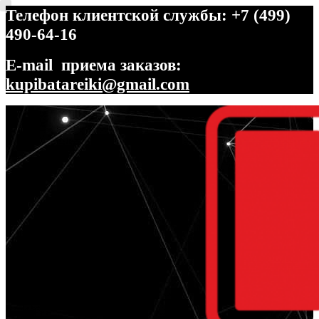
Телефон клиентской службы: +7 (499)
490-64-16
E-mail приема заказов:
kupibatareiki@gmail.com
Перейти
Перейти
к
к
навигации
содержимому