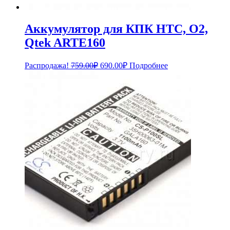
Аккумулятор для КПК HTC, O2,
Qtek ARTE160
Первоначальная
Текущая
Распродажа!
759.00
₽
690.00
₽
Подробнее
цена
цена:
составляла
690.00₽.
759.00₽.