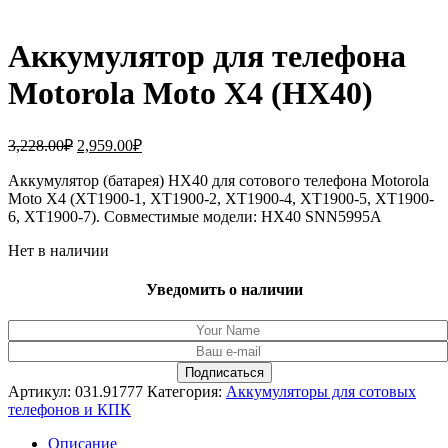
Аккумулятор для телефона
Motorola Moto X4 (HX40)
Первоначальная
Текущая
3,228.00
₽
2,959.00
₽
цена
цена:
составляла
Аккумулятор (батарея) HX40 для сотового телефона Motorola
2,959.00₽.
Moto X4 (XT1900-1, XT1900-2, XT1900-4, XT1900-5, XT1900-
3,228.00₽.
6, XT1900-7). Совместимые модели: HX40 SNN5995A
Нет в наличии
Уведомить о наличии
Артикул:
031.91777
Категория:
Аккумуляторы для сотовых
телефонов и КПК
Описание