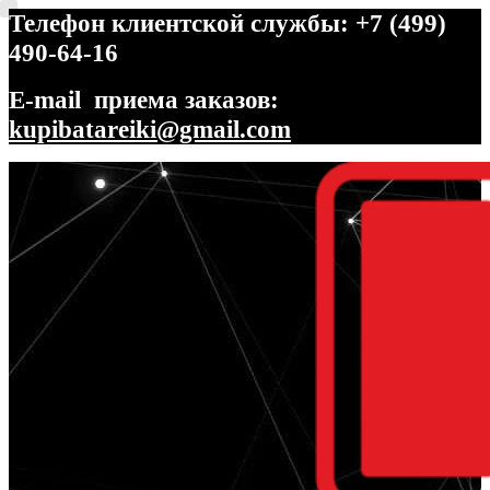
Телефон клиентской службы: +7 (499)
490-64-16
E-mail приема заказов:
kupibatareiki@gmail.com
Перейти
Перейти
к
к
навигации
содержимому