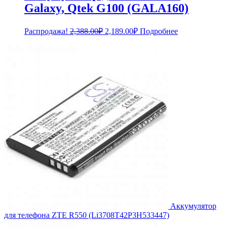
Galaxy, Qtek G100 (GALA160)
Первоначальная
Текущая
Распродажа!
2,388.00
₽
2,189.00
₽
Подробнее
цена
цена:
составляла
2,189.00₽.
2,388.00₽.
Аккумулятор
для телефона ZTE R550 (Li3708T42P3H533447)