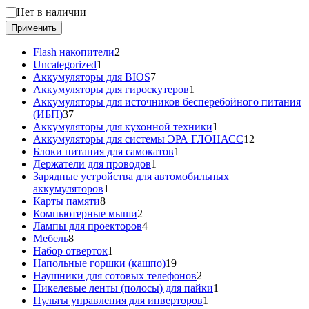
Статус
Нет в наличии
Применить
2
Flash накопители
2
1
товара
Uncategorized
1
товар
7
Аккумуляторы для BIOS
7
товаров
1
Аккумуляторы для гироскутеров
1
товар
Аккумуляторы для источников бесперебойного питания
37
(ИБП)
37
товаров
1
Аккумуляторы для кухонной техники
1
товар
12
Аккумуляторы для системы ЭРА ГЛОНАСС
12
1
товаров
Блоки питания для самокатов
1
1
товар
Держатели для проводов
1
товар
Зарядные устройства для автомобильных
1
аккумуляторов
1
8
товар
Карты памяти
8
товаров
2
Компьютерные мыши
2
товара
4
Лампы для проекторов
4
8
товара
Мебель
8
товаров
1
Набор отверток
1
товар
19
Напольные горшки (кашпо)
19
товаров
2
Наушники для сотовых телефонов
2
товара
1
Никелевые ленты (полосы) для пайки
1
1
товар
Пульты управления для инверторов
1