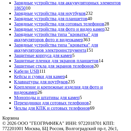
товаров
Зарядные устройства для аккумуляторных элементов
10
18650
10
товаров
232
Зарядные устройства для ноутбуков
232
40
товара
Зарядные устройства для планшетов
40
товаров
28
Зарядные устройства для сотовых телефонов
28
товаров
32
Зарядные устройства для фото и видео камер
32
товара
Зарядные устройства типа "кроватка" для
363
аккумуляторов фото и видеокамер
363
товара
Зарядные устройства типа "кроватка" для
151
аккумуляторов электроинструмента
151
5
товар
Защитные корпуса для камер
5
товаров
14
Защитные пленки для экранов планшетов
14
20
товаров
Защитные сткла для экранов телефонов
20
111
товаров
Кабели USB
111
товаров
4
Кейсы и сумки для камер
4
товара
235
Клавиатуры для ноутбуков
235
товаров
Крепление и крепежные изделия для фото и
26
видеокамер
26
товаров
5
Моноподы и штативы для камер
5
товаров
2
Переходники для сотовых телефонов
2
товара
69
Чехлы для КПК и сотовых телефонов
69
товаров
Корзина
© 2026 ООО "ГЕОГРАФИКА" ИНН: 9722018701 КПП:
772201001 Москва, БЦ Россия, Волгоградский пр-т, 26с1,