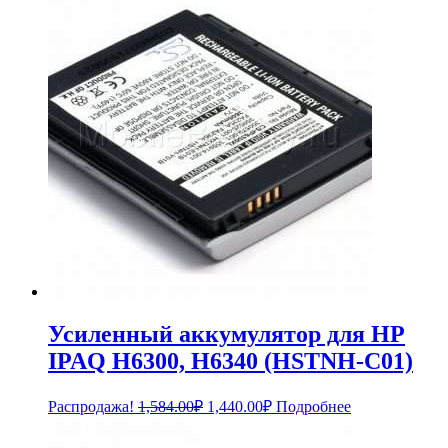
Усиленный аккумулятор для HP
IPAQ H6300, H6340 (HSTNH-C01)
Первоначальная
Текущая
Распродажа!
1,584.00
₽
1,440.00
₽
Подробнее
цена
цена:
составляла
1,440.00₽.