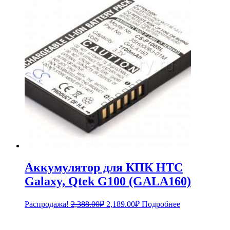
1,034.00₽.
Аккумулятор для КПК HTC
Galaxy, Qtek G100 (GALA160)
Первоначальная
Текущая
Распродажа!
2,388.00
₽
2,189.00
₽
Подробнее
цена
цена:
составляла
2,189.00₽.