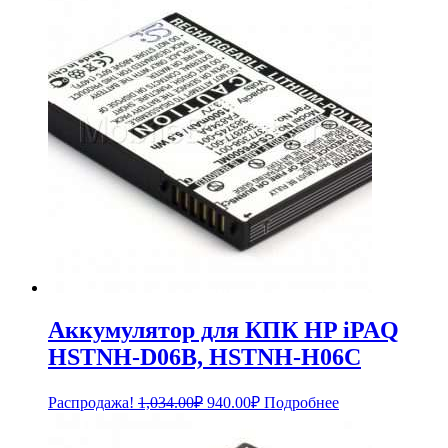
1,584.00₽.
Аккумулятор для КПК HP iPAQ
HSTNH-D06B, HSTNH-H06C
Первоначальная
Текущая
Распродажа!
1,034.00
₽
940.00
₽
Подробнее
цена
цена:
составляла
940.00₽.