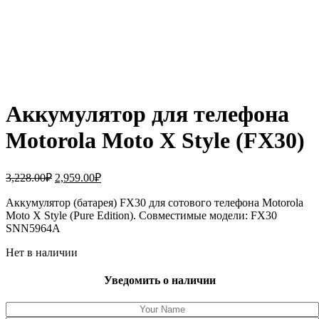
Аккумулятор для телефона
Motorola Moto X Style (FX30)
Первоначальная
Текущая
3,228.00
₽
2,959.00
₽
цена
цена:
составляла
Аккумулятор (батарея) FX30 для сотового телефона Motorola
2,959.00₽.
Moto X Style (Pure Edition). Совместимые модели: FX30
3,228.00₽.
SNN5964A
Нет в наличии
Уведомить о наличии