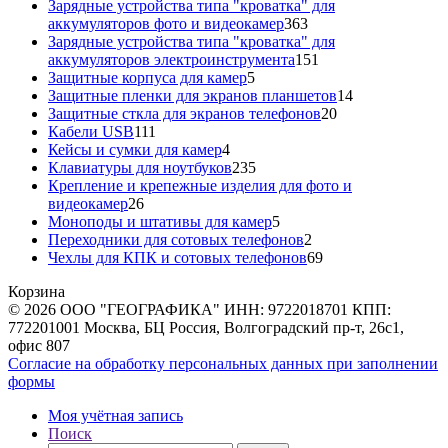
товара
Зарядные устройства типа "кроватка" для
363
аккумуляторов фото и видеокамер
363
товара
Зарядные устройства типа "кроватка" для
151
аккумуляторов электроинструмента
151
5
товар
Защитные корпуса для камер
5
товаров
14
Защитные пленки для экранов планшетов
14
20
товаров
Защитные сткла для экранов телефонов
20
111
товаров
Кабели USB
111
товаров
4
Кейсы и сумки для камер
4
товара
235
Клавиатуры для ноутбуков
235
товаров
Крепление и крепежные изделия для фото и
26
видеокамер
26
товаров
5
Моноподы и штативы для камер
5
товаров
2
Переходники для сотовых телефонов
2
товара
69
Чехлы для КПК и сотовых телефонов
69
товаров
Корзина
© 2026 ООО "ГЕОГРАФИКА" ИНН: 9722018701 КПП:
772201001 Москва, БЦ Россия, Волгоградский пр-т, 26с1,
офис 807
Согласие на обработку персональных данных при заполнении
формы
Моя учётная запись
Поиск