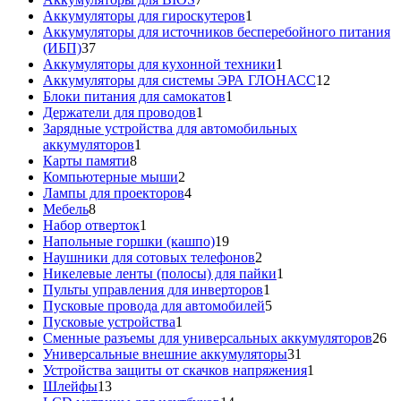
товаров
1
Аккумуляторы для гироскутеров
1
товар
Аккумуляторы для источников бесперебойного питания
37
(ИБП)
37
товаров
1
Аккумуляторы для кухонной техники
1
товар
12
Аккумуляторы для системы ЭРА ГЛОНАСС
12
1
товаров
Блоки питания для самокатов
1
1
товар
Держатели для проводов
1
товар
Зарядные устройства для автомобильных
1
аккумуляторов
1
8
товар
Карты памяти
8
товаров
2
Компьютерные мыши
2
товара
4
Лампы для проекторов
4
8
товара
Мебель
8
товаров
1
Набор отверток
1
товар
19
Напольные горшки (кашпо)
19
товаров
2
Наушники для сотовых телефонов
2
товара
1
Никелевые ленты (полосы) для пайки
1
1
товар
Пульты управления для инверторов
1
товар
5
Пусковые провода для автомобилей
5
1
товаров
Пусковые устройства
1
товар
26
Сменные разъемы для универсальных аккумуляторов
26
31
то
Универсальные внешние аккумуляторы
31
товар
1
Устройства защиты от скачков напряжения
1
13
товар
Шлейфы
13