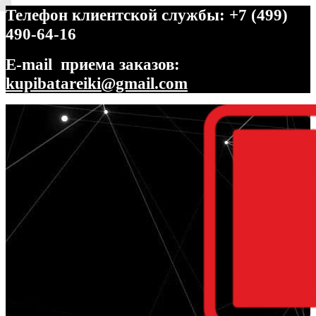
Телефон клиентской службы: +7 (499)
490-64-16
E-mail приема заказов:
kupibatareiki@gmail.com
Перейти
Перейти
к
к
навигации
содержимому