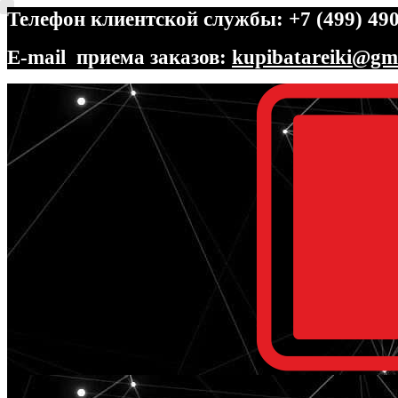
Телефон клиентской службы: +7 (499) 490
E-mail приема заказов:
kupibatareiki@gm
Перейти
Перейти
к
к
навигации
содержимому