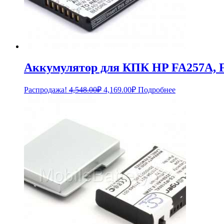
Аккумулятор для КПК HP FA257A, 
Первоначальная
Текущая
Распродажа!
4,548.00
₽
4,169.00
₽
Подробнее
цена
цена:
составляла
4,169.00₽.
4,548.00₽.