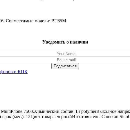
MX6. Совместимые модели: BT65M
Уведомить о наличии
ефонов и КПК
io MultiPhone 7500.Химический состав: Li-polymerВыходное напр
ый срок (мес.): 12Цвет товара: черныйИзготовитель: Cameron Sino