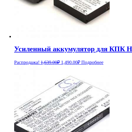
Усиленный аккумулятор для КПК H
Первоначальная
Текущая
Распродажа!
1,639.00
₽
1,490.00
₽
Подробнее
цена
цена:
составляла
1,490.00₽.
1,639.00₽.