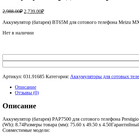
Первоначальная
Текущая
2,988.00
₽
2,739.00
₽
цена
цена:
составляла
Аккумулятор (батарея) BT65M для сотового телефона Meizu 
2,739.00₽.
2,988.00₽.
Нет в наличии
Артикул:
031.91685
Категория:
Аккумуляторы для сотовых тел
Описание
Отзывы (0)
Описание
Аккумулятор (батарея) PAP7500 для сотового телефона Prestig
(Wh): 8.74Размеры товара (мм): 75.60 x 49.50 x 4.50Гарантийн
Совместимые модели: