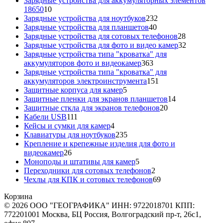
Зарядные устройства для аккумуляторных элементов
10
18650
10
товаров
232
Зарядные устройства для ноутбуков
232
40
товара
Зарядные устройства для планшетов
40
товаров
28
Зарядные устройства для сотовых телефонов
28
товаров
32
Зарядные устройства для фото и видео камер
32
товара
Зарядные устройства типа "кроватка" для
363
аккумуляторов фото и видеокамер
363
товара
Зарядные устройства типа "кроватка" для
151
аккумуляторов электроинструмента
151
5
товар
Защитные корпуса для камер
5
товаров
14
Защитные пленки для экранов планшетов
14
20
товаров
Защитные сткла для экранов телефонов
20
111
товаров
Кабели USB
111
товаров
4
Кейсы и сумки для камер
4
товара
235
Клавиатуры для ноутбуков
235
товаров
Крепление и крепежные изделия для фото и
26
видеокамер
26
товаров
5
Моноподы и штативы для камер
5
товаров
2
Переходники для сотовых телефонов
2
товара
69
Чехлы для КПК и сотовых телефонов
69
товаров
Корзина
© 2026 ООО "ГЕОГРАФИКА" ИНН: 9722018701 КПП:
772201001 Москва, БЦ Россия, Волгоградский пр-т, 26с1,