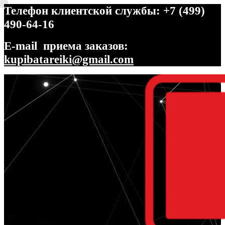
Телефон клиентской службы: +7 (499)
490-64-16
E-mail приема заказов:
kupibatareiki@gmail.com
Перейти
Перейти
к
к
навигации
содержимому