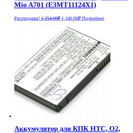
Mio A701 (E3MT11124X1)
Первоначальная
Текущая
Распродажа!
1,254.00
₽
1,140.00
₽
Подробнее
цена
цена:
составляла
1,140.00₽.
1,254.00₽.
Аккумулятор для КПК HTC, O2,