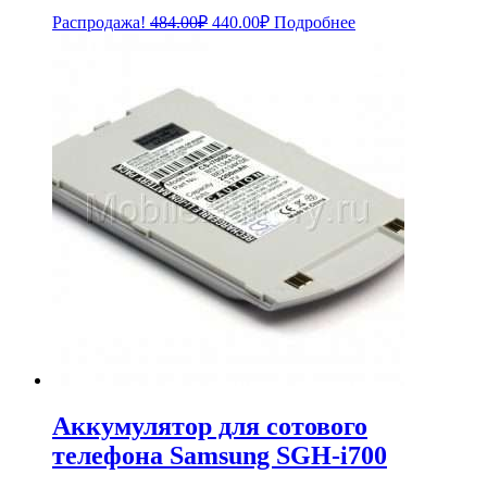
Первоначальная
Текущая
Распродажа!
484.00
₽
440.00
₽
Подробнее
цена
цена:
составляла
440.00₽.
484.00₽.
Аккумулятор для сотового
телефона Samsung SGH-i700