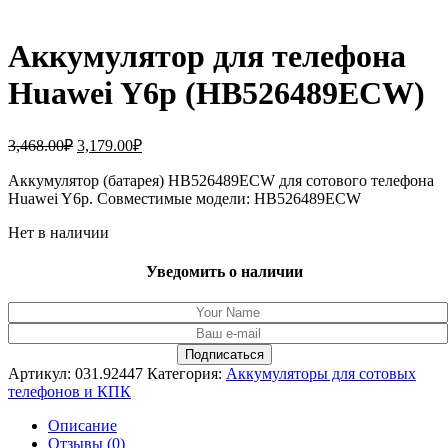
Аккумулятор для телефона
Huawei Y6p (HB526489ECW)
Первоначальная
Текущая
3,468.00
₽
3,179.00
₽
цена
цена:
составляла
Аккумулятор (батарея) HB526489ECW для сотового телефона
3,179.00₽.
Huawei Y6p. Совместимые модели: HB526489ECW
3,468.00₽.
Нет в наличии
Уведомить о наличии
Артикул:
031.92447
Категория:
Аккумуляторы для сотовых
телефонов и КПК
Описание
Отзывы (0)