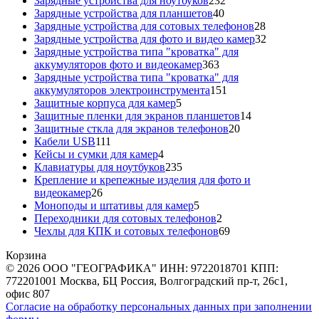
Зарядные устройства для ноутбуков
232
40
товара
Зарядные устройства для планшетов
40
товаров
28
Зарядные устройства для сотовых телефонов
28
товаров
32
Зарядные устройства для фото и видео камер
32
товара
Зарядные устройства типа "кроватка" для
363
аккумуляторов фото и видеокамер
363
товара
Зарядные устройства типа "кроватка" для
151
аккумуляторов электроинструмента
151
5
товар
Защитные корпуса для камер
5
товаров
14
Защитные пленки для экранов планшетов
14
20
товаров
Защитные сткла для экранов телефонов
20
111
товаров
Кабели USB
111
товаров
4
Кейсы и сумки для камер
4
товара
235
Клавиатуры для ноутбуков
235
товаров
Крепление и крепежные изделия для фото и
26
видеокамер
26
товаров
5
Моноподы и штативы для камер
5
товаров
2
Переходники для сотовых телефонов
2
товара
69
Чехлы для КПК и сотовых телефонов
69
товаров
Корзина
© 2026 ООО "ГЕОГРАФИКА" ИНН: 9722018701 КПП:
772201001 Москва, БЦ Россия, Волгоградский пр-т, 26с1,
офис 807
Согласие на обработку персональных данных при заполнении