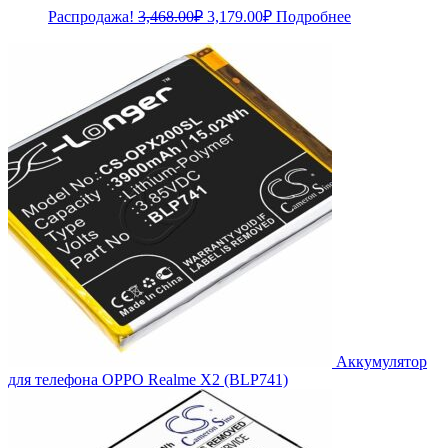
Первоначальная
Текущая
Распродажа!
3,468.00
₽
3,179.00
₽
Подробнее
цена
цена:
составляла
3,179.00₽.
3,468.00₽.
Аккумулятор
для телефона OPPO Realme X2 (BLP741)