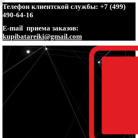
Телефон клиентской службы: +7 (499)
490-64-16
E-mail приема заказов:
kupibatareiki@gmail.com
Перейти
Перейти
к
к
навигации
содержимому