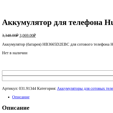
Аккумулятор для телефона H
Первоначальная
Текущая
3,348.00
₽
3,069.00
₽
цена
цена:
составляла
Аккумулятор (батарея) HB3665D2EBC для сотового телефона
3,069.00₽.
3,348.00₽.
Нет в наличии
Артикул:
031.91344
Категория:
Аккумуляторы для сотовых тел
Описание
Описание