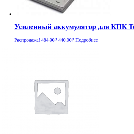
Усиленный аккумулятор для КПК T
Первоначальная
Текущая
Распродажа!
484.00
₽
440.00
₽
Подробнее
цена
цена:
составляла
440.00₽.
484.00₽.