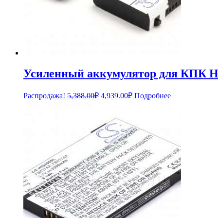
Усиленный аккумулятор для КПК HP
Первоначальная
Текущая
Распродажа!
5,388.00
₽
4,939.00
₽
Подробнее
цена
цена:
составляла
4,939.00₽.
5,388.00₽.