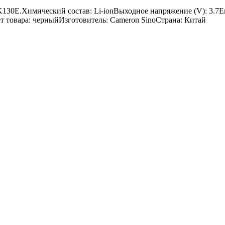
K130E.Химический состав: Li-ionВыходное напряжение (V): 3.7
вет товара: черныйИзготовитель: Cameron SinoСтрана: Китай