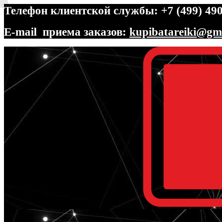
Телефон клиентской службы: +7 (499) 490
E-mail приема заказов:
kupibatareiki@gm
Перейти
Перейти
к
к
навигации
содержимому