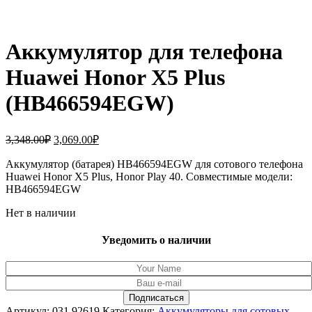
Аккумулятор для телефона
Huawei Honor X5 Plus
(HB466594EGW)
Первоначальная
Текущая
3,348.00
₽
3,069.00
₽
цена
цена:
составляла
Аккумулятор (батарея) HB466594EGW для сотового телефона
3,069.00₽.
Huawei Honor X5 Plus, Honor Play 40. Совместимые модели:
3,348.00₽.
HB466594EGW
Нет в наличии
Уведомить о наличии
Артикул:
031.92619
Категория:
Аккумуляторы для сотовых