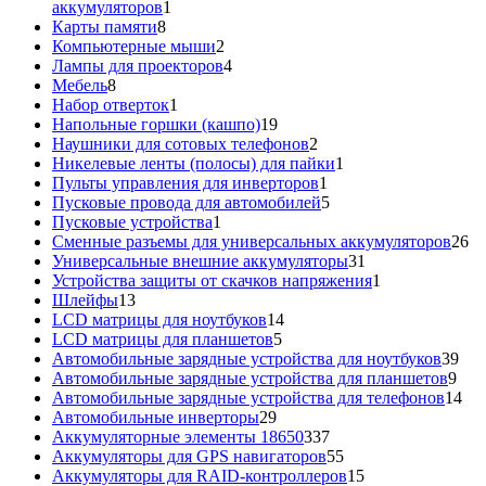
1
аккумуляторов
1
8
товар
Карты памяти
8
товаров
2
Компьютерные мыши
2
товара
4
Лампы для проекторов
4
8
товара
Мебель
8
товаров
1
Набор отверток
1
товар
19
Напольные горшки (кашпо)
19
товаров
2
Наушники для сотовых телефонов
2
товара
1
Никелевые ленты (полосы) для пайки
1
1
товар
Пульты управления для инверторов
1
товар
5
Пусковые провода для автомобилей
5
1
товаров
Пусковые устройства
1
товар
26
Сменные разъемы для универсальных аккумуляторов
26
31
то
Универсальные внешние аккумуляторы
31
товар
1
Устройства защиты от скачков напряжения
1
13
товар
Шлейфы
13
товаров
14
LCD матрицы для ноутбуков
14
5
товаров
LCD матрицы для планшетов
5
товаров
39
Автомобильные зарядные устройства для ноутбуков
39
9
тов
Автомобильные зарядные устройства для планшетов
9
тов
14
Автомобильные зарядные устройства для телефонов
14
29
то
Автомобильные инверторы
29
товаров
337
Аккумуляторные элементы 18650
337
товаров
55
Аккумуляторы для GPS навигаторов
55
товаров
15
Аккумуляторы для RAID-контроллеров
15