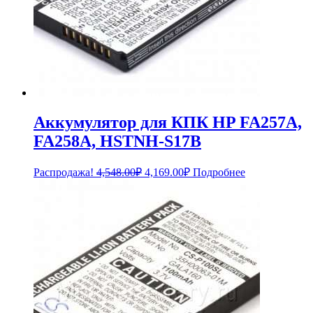
Аккумулятор для КПК HP FA257A,
FA258A, HSTNH-S17B
Первоначальная
Текущая
Распродажа!
4,548.00
₽
4,169.00
₽
Подробнее
цена
цена:
составляла
4,169.00₽.
4,548.00₽.