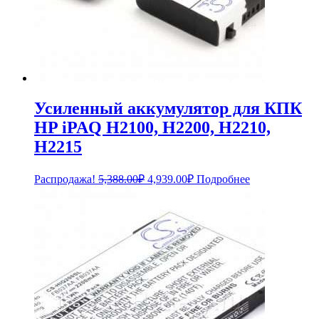
Усиленный аккумулятор для КПК
HP iPAQ H2100, H2200, H2210,
H2215
Первоначальная
Текущая
Распродажа!
5,388.00
₽
4,939.00
₽
Подробнее
цена
цена:
составляла
4,939.00₽.
5,388.00₽.