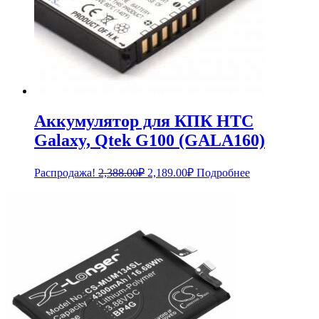
Аккумулятор для КПК HTC
Galaxy, Qtek G100 (GALA160)
Первоначальная
Текущая
Распродажа!
2,388.00
₽
2,189.00
₽
Подробнее
цена
цена:
составляла
2,189.00₽.
2,388.00₽.