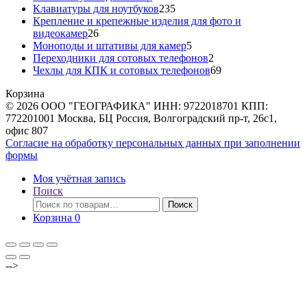
товара
235
Клавиатуры для ноутбуков
235
товаров
Крепление и крепежные изделия для фото и
26
видеокамер
26
товаров
5
Моноподы и штативы для камер
5
товаров
2
Переходники для сотовых телефонов
2
товара
69
Чехлы для КПК и сотовых телефонов
69
товаров
Корзина
© 2026 ООО "ГЕОГРАФИКА" ИНН: 9722018701 КПП:
772201001 Москва, БЦ Россия, Волгоградский пр-т, 26с1,
офис 807
Согласие на обработку персональных данных при заполнении
формы
Моя учётная запись
Поиск
Искать:
Поиск
Корзина
0
-->