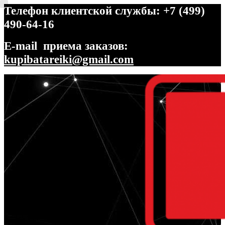
Телефон клиентской службы: +7 (499)
490-64-16
E-mail приема заказов:
kupibatareiki@gmail.com
Перейти
Перейти
к
к
навигации
содержимому