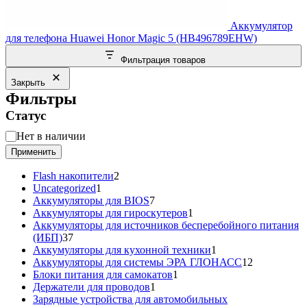
Аккумулятор
для телефона Huawei Honor Magic 5 (HB496789EHW)
Фильтрация товаров
Закрыть
Фильтры
Статус
Статус
Нет в наличии
Применить
2
Flash накопители
2
1
товара
Uncategorized
1
товар
7
Аккумуляторы для BIOS
7
товаров
1
Аккумуляторы для гироскутеров
1
товар
Аккумуляторы для источников бесперебойного питания
37
(ИБП)
37
товаров
1
Аккумуляторы для кухонной техники
1
товар
12
Аккумуляторы для системы ЭРА ГЛОНАСС
12
1
товаров
Блоки питания для самокатов
1
1
товар
Держатели для проводов
1
товар
Зарядные устройства для автомобильных