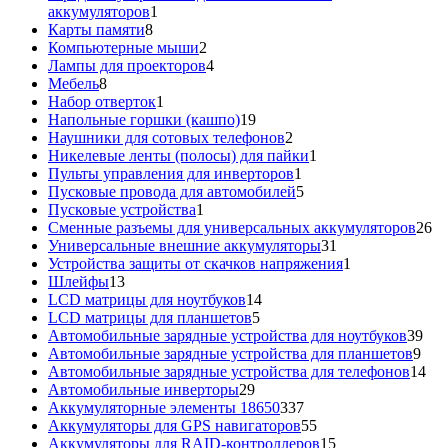
1
аккумуляторов
1
8
товар
Карты памяти
8
товаров
2
Компьютерные мыши
2
товара
4
Лампы для проекторов
4
8
товара
Мебель
8
товаров
1
Набор отверток
1
товар
19
Напольные горшки (кашпо)
19
товаров
2
Наушники для сотовых телефонов
2
товара
1
Никелевые ленты (полосы) для пайки
1
1
товар
Пульты управления для инверторов
1
товар
5
Пусковые провода для автомобилей
5
1
товаров
Пусковые устройства
1
товар
26
Сменные разъемы для универсальных аккумуляторов
26
31
то
Универсальные внешние аккумуляторы
31
товар
1
Устройства защиты от скачков напряжения
1
13
товар
Шлейфы
13
товаров
14
LCD матрицы для ноутбуков
14
5
товаров
LCD матрицы для планшетов
5
товаров
39
Автомобильные зарядные устройства для ноутбуков
39
9
тов
Автомобильные зарядные устройства для планшетов
9
тов
14
Автомобильные зарядные устройства для телефонов
14
29
то
Автомобильные инверторы
29
товаров
337
Аккумуляторные элементы 18650
337
товаров
55
Аккумуляторы для GPS навигаторов
55
товаров
15
Аккумуляторы для RAID-контроллеров
15