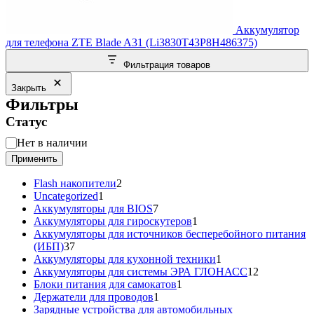
Аккумулятор
для телефона ZTE Blade A31 (Li3830T43P8H486375)
Фильтрация товаров
Закрыть
Фильтры
Статус
Статус
Нет в наличии
Применить
2
Flash накопители
2
1
товара
Uncategorized
1
товар
7
Аккумуляторы для BIOS
7
товаров
1
Аккумуляторы для гироскутеров
1
товар
Аккумуляторы для источников бесперебойного питания
37
(ИБП)
37
товаров
1
Аккумуляторы для кухонной техники
1
товар
12
Аккумуляторы для системы ЭРА ГЛОНАСС
12
1
товаров
Блоки питания для самокатов
1
1
товар
Держатели для проводов
1
товар
Зарядные устройства для автомобильных