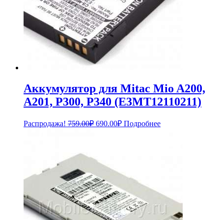
Аккумулятор для Mitac Mio A200,
A201, P300, P340 (E3MT12110211)
Первоначальная
Текущая
Распродажа!
759.00
₽
690.00
₽
Подробнее
цена
цена:
составляла
690.00₽.
759.00₽.