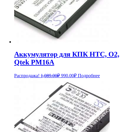
Аккумулятор для КПК HTC, O2,
Qtek PM16A
Первоначальная
Текущая
Распродажа!
1,089.00
₽
990.00
₽
Подробнее
цена
цена:
составляла
990.00₽.
1,089.00₽.