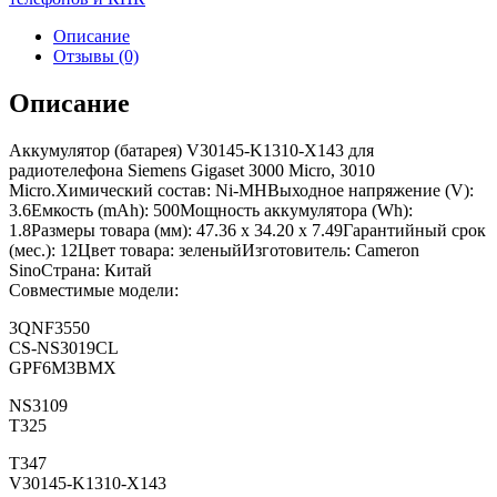
Описание
Отзывы (0)
Описание
Аккумулятор (батарея) V30145-K1310-X143 для
радиотелефона Siemens Gigaset 3000 Micro, 3010
Micro.Химический состав: Ni-MHВыходное напряжение (V):
3.6Емкость (mAh): 500Мощность аккумулятора (Wh):
1.8Размеры товара (мм): 47.36 x 34.20 x 7.49Гарантийный срок
(мес.): 12Цвет товара: зеленыйИзготовитель: Cameron
SinoСтрана: Китай
Совместимые модели:
3QNF3550
CS-NS3019CL
GPF6M3BMX
NS3109
T325
T347
V30145-K1310-X143