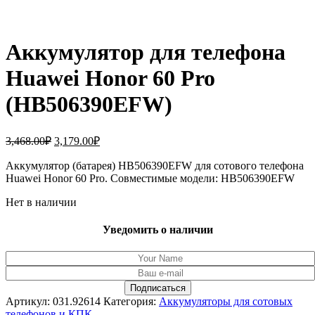
Аккумулятор для телефона
Huawei Honor 60 Pro
(HB506390EFW)
Первоначальная
Текущая
3,468.00
₽
3,179.00
₽
цена
цена:
составляла
Аккумулятор (батарея) HB506390EFW для сотового телефона
3,179.00₽.
Huawei Honor 60 Pro. Совместимые модели: HB506390EFW
3,468.00₽.
Нет в наличии
Уведомить о наличии
Артикул:
031.92614
Категория:
Аккумуляторы для сотовых
телефонов и КПК