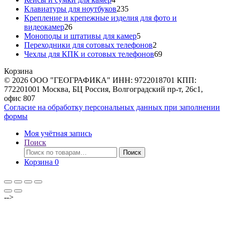
товара
235
Клавиатуры для ноутбуков
235
товаров
Крепление и крепежные изделия для фото и
26
видеокамер
26
товаров
5
Моноподы и штативы для камер
5
товаров
2
Переходники для сотовых телефонов
2
товара
69
Чехлы для КПК и сотовых телефонов
69
товаров
Корзина
© 2026 ООО "ГЕОГРАФИКА" ИНН: 9722018701 КПП:
772201001 Москва, БЦ Россия, Волгоградский пр-т, 26с1,
офис 807
Согласие на обработку персональных данных при заполнении
формы
Моя учётная запись
Поиск
Искать:
Поиск
Корзина
0
-->