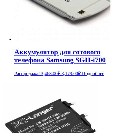
Аккумулятор для сотового
телефона Samsung SGH-i700
Первоначальная
Текущая
Распродажа!
3,468.00
₽
3,179.00
₽
Подробнее
цена
цена:
составляла
3,179.00₽.
3,468.00₽.