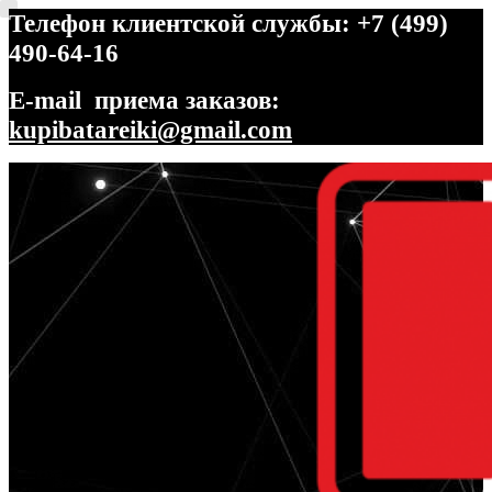
Телефон клиентской службы: +7 (499)
490-64-16
E-mail приема заказов:
kupibatareiki@gmail.com
Перейти
Перейти
к
к
навигации
содержимому