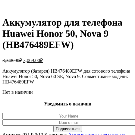
Аккумулятор для телефона
Huawei Honor 50, Nova 9
(HB476489EFW)
Первоначальная
Текущая
3,348.00
₽
3,069.00
₽
цена
цена:
составляла
Аккумулятор (батарея) HB476489EFW для сотового телефона
3,069.00₽.
Huawei Honor 50, Nova 60 SE, Nova 9. Совместимые модели:
3,348.00₽.
HB476489EFW
Нет в наличии
Уведомить о наличии
Артикул:
031.92610
Категория:
Аккумуляторы для сотовых