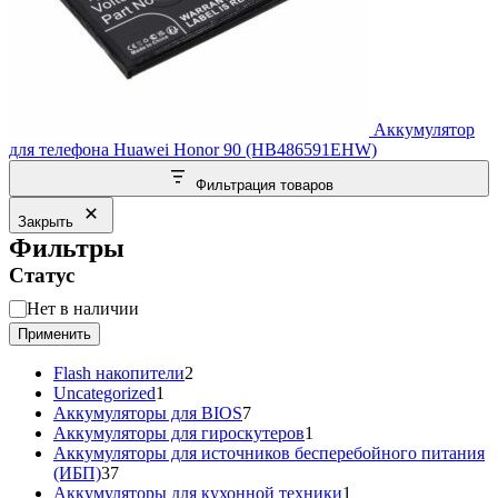
Аккумулятор
для телефона Huawei Honor 90 (HB486591EHW)
Фильтрация товаров
Закрыть
Фильтры
Статус
Статус
Нет в наличии
Применить
2
Flash накопители
2
1
товара
Uncategorized
1
товар
7
Аккумуляторы для BIOS
7
товаров
1
Аккумуляторы для гироскутеров
1
товар
Аккумуляторы для источников бесперебойного питания
37
(ИБП)
37
товаров
1
Аккумуляторы для кухонной техники
1