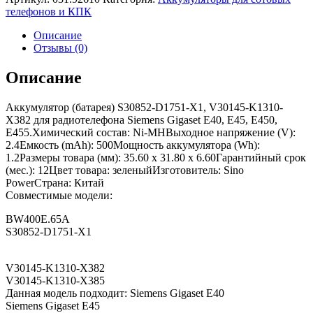
телефонов и КПК
Описание
Отзывы (0)
Описание
Аккумулятор (батарея) S30852-D1751-X1, V30145-K1310-
X382 для радиотелефона Siemens Gigaset E40, E45, E450,
E455.Химический состав: Ni-MHВыходное напряжение (V):
2.4Емкость (mAh): 500Мощность аккумулятора (Wh):
1.2Размеры товара (мм): 35.60 x 31.80 x 6.60Гарантийный срок
(мес.): 12Цвет товара: зеленыйИзготовитель: Sino
PowerСтрана: Китай
Совместимые модели:
BW400E.65A
S30852-D1751-X1
V30145-K1310-X382
V30145-K1310-X385
Данная модель подходит: Siemens Gigaset E40
Siemens Gigaset E45