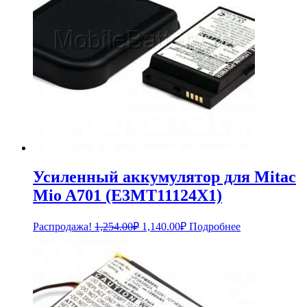
Усиленный аккумулятор для Mitac
Mio A701 (E3MT11124X1)
Первоначальная
Текущая
Распродажа!
1,254.00
₽
1,140.00
₽
Подробнее
цена
цена:
составляла
1,140.00₽.
1,254.00₽.