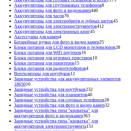
8
товара
Аккумуляторы для спутниковых телефонов
8
440
товаров
Аккумуляторы для фото и видеокамер
440
76
товаров
Аккумуляторы для часов
76
товаров
45
Аккумуляторы для электробритв и зубных щеток
45
412
товар
Аккумуляторы для электроинструментов
412
45
товаров
Аккумуляторы для электронных книг
45
4
товаров
Аксессуары для камер
4
товара
25
Батарейные ручки для фото и видео камер
25
товаров
28
Блоки питания для LCD мониторов и телевизоров
28
16
това
Блоки питания для WiFi роутеров
16
товаров
10
Блоки питания для игровых приставок
10
15
товаров
Блоки питания для принтеров
15
товаров
4
Блоки питания для радиотелефонов
4
12
товара
Вентиляторы для ноутбуков
12
товаров
Зарядные устройства для аккумуляторных элементов
10
18650
10
товаров
232
Зарядные устройства для ноутбуков
232
40
товара
Зарядные устройства для планшетов
40
товаров
28
Зарядные устройства для сотовых телефонов
28
товаров
32
Зарядные устройства для фото и видео камер
32
товара
Зарядные устройства типа "кроватка" для
363
аккумуляторов фото и видеокамер
363
товара
Зарядные устройства типа "кроватка" для
151
аккумуляторов электроинструмента
151