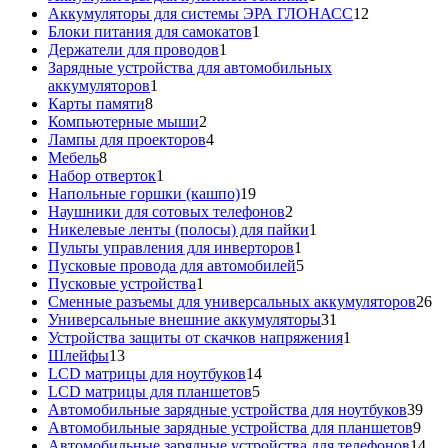
товар
12
Аккумуляторы для системы ЭРА ГЛОНАСС
12
1
товаров
Блоки питания для самокатов
1
1
товар
Держатели для проводов
1
товар
Зарядные устройства для автомобильных
1
аккумуляторов
1
8
товар
Карты памяти
8
товаров
2
Компьютерные мыши
2
товара
4
Лампы для проекторов
4
8
товара
Мебель
8
товаров
1
Набор отверток
1
товар
19
Напольные горшки (кашпо)
19
товаров
2
Наушники для сотовых телефонов
2
товара
1
Никелевые ленты (полосы) для пайки
1
1
товар
Пульты управления для инверторов
1
товар
5
Пусковые провода для автомобилей
5
1
товаров
Пусковые устройства
1
товар
26
Сменные разъемы для универсальных аккумуляторов
26
31
то
Универсальные внешние аккумуляторы
31
товар
1
Устройства защиты от скачков напряжения
1
13
товар
Шлейфы
13
товаров
14
LCD матрицы для ноутбуков
14
5
товаров
LCD матрицы для планшетов
5
товаров
39
Автомобильные зарядные устройства для ноутбуков
39
9
тов
Автомобильные зарядные устройства для планшетов
9
тов
14
Автомобильные зарядные устройства для телефонов
14