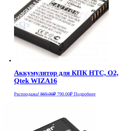
Аккумулятор для КПК HTC, O2,
Qtek WIZA16
Первоначальная
Текущая
Распродажа!
869.00
₽
790.00
₽
Подробнее
цена
цена:
составляла
790.00₽.
869.00₽.