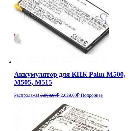
Аккумулятор для КПК Palm M500,
M505, M515
Первоначальная
Текущая
Распродажа!
2,868.00
₽
2,629.00
₽
Подробнее
цена
цена:
составляла
2,629.00₽.
2,868.00₽.