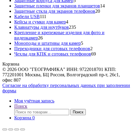
5
товар
Защитные корпуса для камер
5
товаров
14
Защитные пленки для экранов планшетов
14
20
товаров
Защитные сткла для экранов телефонов
20
111
товаров
Кабели USB
111
товаров
4
Кейсы и сумки для камер
4
товара
235
Клавиатуры для ноутбуков
235
товаров
Крепление и крепежные изделия для фото и
26
видеокамер
26
товаров
5
Моноподы и штативы для камер
5
товаров
2
Переходники для сотовых телефонов
2
товара
69
Чехлы для КПК и сотовых телефонов
69
товаров
Корзина
© 2026 ООО "ГЕОГРАФИКА" ИНН: 9722018701 КПП:
772201001 Москва, БЦ Россия, Волгоградский пр-т, 26с1,
офис 807
Согласие на обработку персональных данных при заполнении
формы
Моя учётная запись
Поиск
Искать:
Поиск
Корзина
0