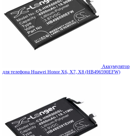
Аккумулятор
для телефона Huawei Honor X6, X7, X8 (HB496590EFW)