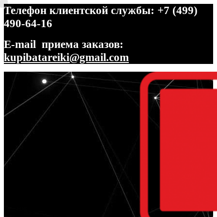
Телефон клиентской службы: +7 (499)
490-64-16
E-mail приема заказов:
kupibatareiki@gmail.com
Перейти
Перейти
к
к
навигации
содержимому