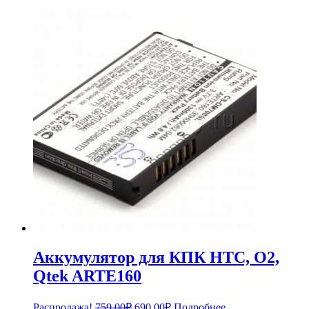
Аккумулятор для КПК HTC, O2,
Qtek ARTE160
Первоначальная
Текущая
Распродажа!
759.00
₽
690.00
₽
Подробнее