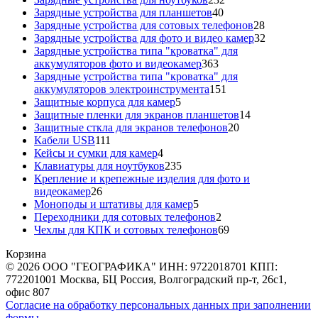
40
товара
Зарядные устройства для планшетов
40
товаров
28
Зарядные устройства для сотовых телефонов
28
товаров
32
Зарядные устройства для фото и видео камер
32
товара
Зарядные устройства типа "кроватка" для
363
аккумуляторов фото и видеокамер
363
товара
Зарядные устройства типа "кроватка" для
151
аккумуляторов электроинструмента
151
5
товар
Защитные корпуса для камер
5
товаров
14
Защитные пленки для экранов планшетов
14
20
товаров
Защитные сткла для экранов телефонов
20
111
товаров
Кабели USB
111
товаров
4
Кейсы и сумки для камер
4
товара
235
Клавиатуры для ноутбуков
235
товаров
Крепление и крепежные изделия для фото и
26
видеокамер
26
товаров
5
Моноподы и штативы для камер
5
товаров
2
Переходники для сотовых телефонов
2
товара
69
Чехлы для КПК и сотовых телефонов
69
товаров
Корзина
© 2026 ООО "ГЕОГРАФИКА" ИНН: 9722018701 КПП:
772201001 Москва, БЦ Россия, Волгоградский пр-т, 26с1,
офис 807
Согласие на обработку персональных данных при заполнении
формы