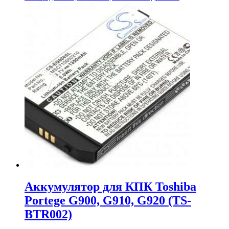
цена
цена:
составляла
1,740.00₽.
1,914.00₽.
Аккумулятор для КПК Toshiba
Portege G900, G910, G920 (TS-
BTR002)