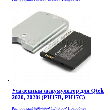
цена
цена:
составляла
690.00₽.
759.00₽.
Усиленный аккумулятор для Qtek
2020, 2020i (PH17B, PH17C)
Первоначальная
Текущая
Распродажа!
1,914.00
₽
1,740.00
₽
Подробнее