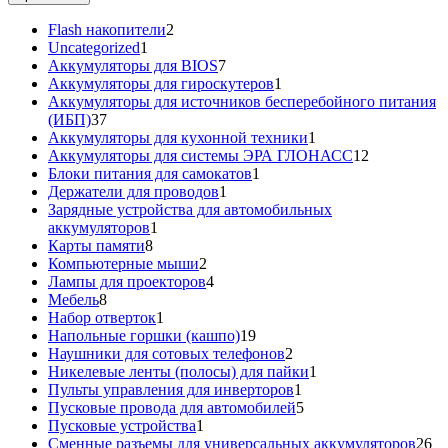
2
Flash накопители
2
1
товара
Uncategorized
1
товар
7
Аккумуляторы для BIOS
7
товаров
1
Аккумуляторы для гироскутеров
1
товар
Аккумуляторы для источников бесперебойного питания
37
(ИБП)
37
товаров
1
Аккумуляторы для кухонной техники
1
товар
12
Аккумуляторы для системы ЭРА ГЛОНАСС
12
1
товаров
Блоки питания для самокатов
1
1
товар
Держатели для проводов
1
товар
Зарядные устройства для автомобильных
1
аккумуляторов
1
8
товар
Карты памяти
8
товаров
2
Компьютерные мыши
2
товара
4
Лампы для проекторов
4
8
товара
Мебель
8
товаров
1
Набор отверток
1
товар
19
Напольные горшки (кашпо)
19
товаров
2
Наушники для сотовых телефонов
2
товара
1
Никелевые ленты (полосы) для пайки
1
1
товар
Пульты управления для инверторов
1
товар
5
Пусковые провода для автомобилей
5
1
товаров
Пусковые устройства
1
товар
26
Сменные разъемы для универсальных аккумуляторов
26