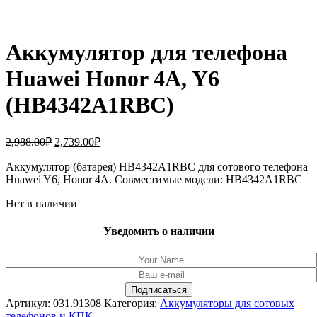
Аккумулятор для телефона
Huawei Honor 4A, Y6
(HB4342A1RBC)
Первоначальная
Текущая
2,988.00
₽
2,739.00
₽
цена
цена:
составляла
Аккумулятор (батарея) HB4342A1RBC для сотового телефона
2,739.00₽.
Huawei Y6, Honor 4A. Совместимые модели: HB4342A1RBC
2,988.00₽.
Нет в наличии
Уведомить о наличии
Артикул:
031.91308
Категория:
Аккумуляторы для сотовых
телефонов и КПК