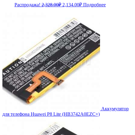
Первоначальная
Текущая
Распродажа!
2,328.00
₽
2,134.00
₽
Подробнее
цена
цена:
составляла
2,134.00₽.
2,328.00₽.
Аккумулятор
для телефона Huawei P8 Lite (HB3742A0EZC+)