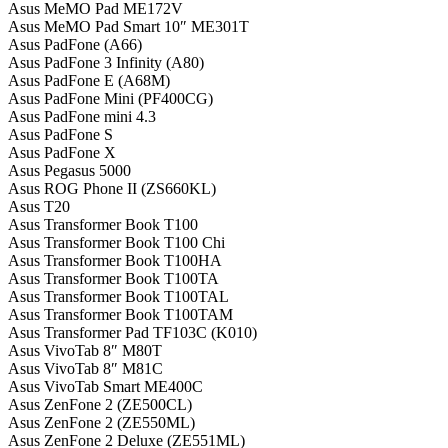
Asus MeMO Pad ME172V
Asus MeMO Pad Smart 10″ ME301T
Asus PadFone (A66)
Asus PadFone 3 Infinity (A80)
Asus PadFone E (A68M)
Asus PadFone Mini (PF400CG)
Asus PadFone mini 4.3
Asus PadFone S
Asus PadFone X
Asus Pegasus 5000
Asus ROG Phone II (ZS660KL)
Asus T20
Asus Transformer Book T100
Asus Transformer Book T100 Chi
Asus Transformer Book T100HA
Asus Transformer Book T100TA
Asus Transformer Book T100TAL
Asus Transformer Book T100TAM
Asus Transformer Pad TF103C (K010)
Asus VivoTab 8″ M80T
Asus VivoTab 8″ M81C
Asus VivoTab Smart ME400C
Asus ZenFone 2 (ZE500CL)
Asus ZenFone 2 (ZE550ML)
Asus ZenFone 2 Deluxe (ZE551ML)