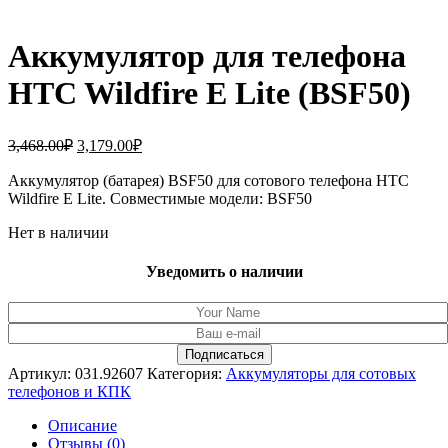
Аккумулятор для телефона
HTC Wildfire E Lite (BSF50)
Первоначальная
Текущая
3,468.00
₽
3,179.00
₽
цена
цена:
составляла
Аккумулятор (батарея) BSF50 для сотового телефона HTC
3,179.00₽.
Wildfire E Lite. Совместимые модели: BSF50
3,468.00₽.
Нет в наличии
Уведомить о наличии
Артикул:
031.92607
Категория:
Аккумуляторы для сотовых
телефонов и КПК
Описание
Отзывы (0)