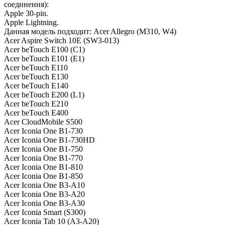
соединения):
Apple 30-pin.
Apple Lightning.
Данная модель подходит: Acer Allegro (M310, W4)
Acer Aspire Switch 10E (SW3-013)
Acer beTouch E100 (C1)
Acer beTouch E101 (E1)
Acer beTouch E110
Acer beTouch E130
Acer beTouch E140
Acer beTouch E200 (L1)
Acer beTouch E210
Acer beTouch E400
Acer CloudMobile S500
Acer Iconia One B1-730
Acer Iconia One B1-730HD
Acer Iconia One B1-750
Acer Iconia One B1-770
Acer Iconia One B1-810
Acer Iconia One B1-850
Acer Iconia One B3-A10
Acer Iconia One B3-A20
Acer Iconia One B3-A30
Acer Iconia Smart (S300)
Acer Iconia Tab 10 (A3-A20)