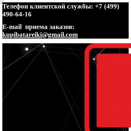
Телефон клиентской службы: +7 (499)
490-64-16
E-mail приема заказов:
kupibatareiki@gmail.com
Перейти
Перейти
к
к
навигации
содержимому