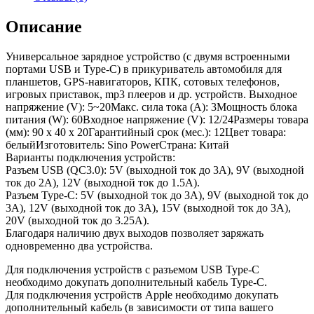
Описание
Универсальное зарядное устройство (с двумя встроенными
портами USB и Type-С) в прикуриватель автомобиля для
планшетов, GPS-навигаторов, КПК, сотовых телефонов,
игровых приставок, mp3 плееров и др. устройств. Выходное
напряжение (V): 5~20Макс. сила тока (A): 3Мощность блока
питания (W): 60Входное напряжение (V): 12/24Размеры товара
(мм): 90 x 40 x 20Гарантийный срок (мес.): 12Цвет товара:
белыйИзготовитель: Sino PowerСтрана: Китай
Варианты подключения устройств:
Разъем USB (QC3.0): 5V (выходной ток до 3A), 9V (выходной
ток до 2A), 12V (выходной ток до 1.5A).
Разъем Type-C: 5V (выходной ток до 3A), 9V (выходной ток до
3A), 12V (выходной ток до 3A), 15V (выходной ток до 3A),
20V (выходной ток до 3.25A).
Благодаря наличию двух выходов позволяет заряжать
одновременно два устройства.
Для подключения устройств с разъемом USB Type-C
необходимо докупать дополнительный кабель Type-C.
Для подключения устройств Apple необходимо докупать
дополнительный кабель (в зависимости от типа вашего