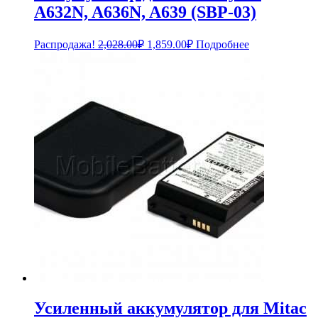
A632N, A636N, A639 (SBP-03)
Первоначальная
Текущая
Распродажа!
2,028.00
₽
1,859.00
₽
Подробнее
цена
цена:
составляла
1,859.00₽.
2,028.00₽.
Усиленный аккумулятор для Mitac