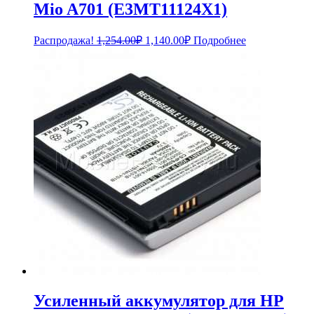
Mio A701 (E3MT11124X1)
Первоначальная
Текущая
Распродажа!
1,254.00
₽
1,140.00
₽
Подробнее
цена
цена:
составляла
1,140.00₽.
1,254.00₽.
Усиленный аккумулятор для HP