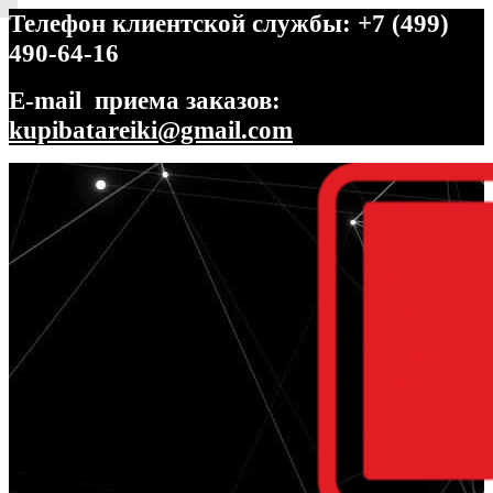
Телефон клиентской службы: +7 (499)
490-64-16
E-mail приема заказов:
kupibatareiki@gmail.com
Перейти
Перейти
к
к
навигации
содержимому