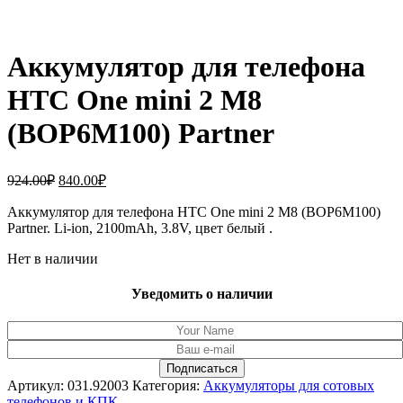
Аккумулятор для телефона
HTC One mini 2 M8
(BOP6M100) Partner
Первоначальная
Текущая
924.00
₽
840.00
₽
цена
цена:
составляла
Аккумулятор для телефона HTC One mini 2 M8 (BOP6M100)
840.00₽.
Partner. Li-ion, 2100mAh, 3.8V, цвет белый .
924.00₽.
Нет в наличии
Уведомить о наличии
Артикул:
031.92003
Категория:
Аккумуляторы для сотовых
телефонов и КПК