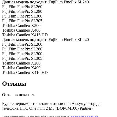
Данная модель подходит: FujiFilm FinePix SL240
FujiFilm FinePix SL260
FujiFilm FinePix SL280
FujiFilm FinePix SL300
FujiFilm FinePix SL305
Toshiba Camileo X200
Toshiba Camileo X400
Toshiba Camileo X416 HD
Данная модель подходит: FujiFilm FinePix SL240
FujiFilm FinePix SL260
FujiFilm FinePix SL280
FujiFilm FinePix SL300
FujiFilm FinePix SL305
Toshiba Camileo X200
Toshiba Camileo X400
Toshiba Camileo X416 HD
Отзывы
Отзывов пока нет.
Будьте первым, кто оставил отзыв на «Аккумулятор для
телефона HTC One mini 2 M8 (BOP6M100) Partner»