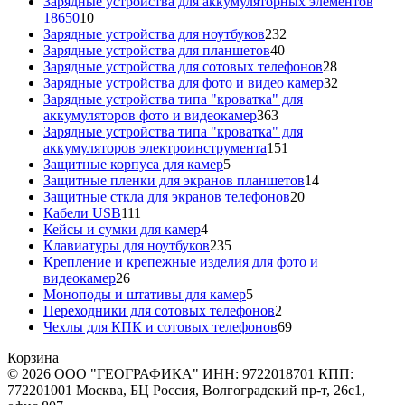
товаров
Зарядные устройства для аккумуляторных элементов
10
18650
10
товаров
232
Зарядные устройства для ноутбуков
232
40
товара
Зарядные устройства для планшетов
40
товаров
28
Зарядные устройства для сотовых телефонов
28
товаров
32
Зарядные устройства для фото и видео камер
32
товара
Зарядные устройства типа "кроватка" для
363
аккумуляторов фото и видеокамер
363
товара
Зарядные устройства типа "кроватка" для
151
аккумуляторов электроинструмента
151
5
товар
Защитные корпуса для камер
5
товаров
14
Защитные пленки для экранов планшетов
14
20
товаров
Защитные сткла для экранов телефонов
20
111
товаров
Кабели USB
111
товаров
4
Кейсы и сумки для камер
4
товара
235
Клавиатуры для ноутбуков
235
товаров
Крепление и крепежные изделия для фото и
26
видеокамер
26
товаров
5
Моноподы и штативы для камер
5
товаров
2
Переходники для сотовых телефонов
2
товара
69
Чехлы для КПК и сотовых телефонов
69
товаров
Корзина
© 2026 ООО "ГЕОГРАФИКА" ИНН: 9722018701 КПП:
772201001 Москва, БЦ Россия, Волгоградский пр-т, 26с1,