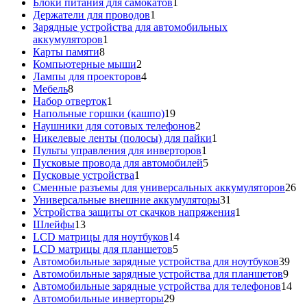
1
товаров
Блоки питания для самокатов
1
1
товар
Держатели для проводов
1
товар
Зарядные устройства для автомобильных
1
аккумуляторов
1
8
товар
Карты памяти
8
товаров
2
Компьютерные мыши
2
товара
4
Лампы для проекторов
4
8
товара
Мебель
8
товаров
1
Набор отверток
1
товар
19
Напольные горшки (кашпо)
19
товаров
2
Наушники для сотовых телефонов
2
товара
1
Никелевые ленты (полосы) для пайки
1
1
товар
Пульты управления для инверторов
1
товар
5
Пусковые провода для автомобилей
5
1
товаров
Пусковые устройства
1
товар
26
Сменные разъемы для универсальных аккумуляторов
26
31
то
Универсальные внешние аккумуляторы
31
товар
1
Устройства защиты от скачков напряжения
1
13
товар
Шлейфы
13
товаров
14
LCD матрицы для ноутбуков
14
5
товаров
LCD матрицы для планшетов
5
товаров
39
Автомобильные зарядные устройства для ноутбуков
39
9
тов
Автомобильные зарядные устройства для планшетов
9
тов
14
Автомобильные зарядные устройства для телефонов
14
29
то
Автомобильные инверторы
29