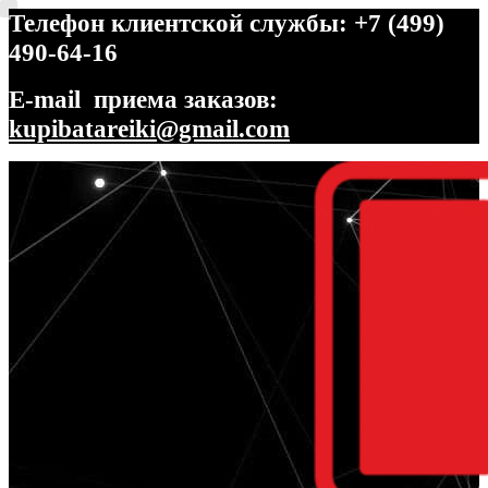
Телефон клиентской службы: +7 (499)
490-64-16
E-mail приема заказов:
kupibatareiki@gmail.com
Перейти
Перейти
к
к
навигации
содержимому