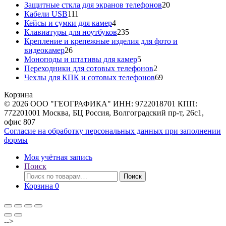
20
товаров
Защитные сткла для экранов телефонов
20
111
товаров
Кабели USB
111
товаров
4
Кейсы и сумки для камер
4
товара
235
Клавиатуры для ноутбуков
235
товаров
Крепление и крепежные изделия для фото и
26
видеокамер
26
товаров
5
Моноподы и штативы для камер
5
товаров
2
Переходники для сотовых телефонов
2
товара
69
Чехлы для КПК и сотовых телефонов
69
товаров
Корзина
© 2026 ООО "ГЕОГРАФИКА" ИНН: 9722018701 КПП:
772201001 Москва, БЦ Россия, Волгоградский пр-т, 26с1,
офис 807
Согласие на обработку персональных данных при заполнении
формы
Моя учётная запись
Поиск
Искать:
Поиск
Корзина
0
-->