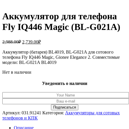
Аккумулятор для телефона
Fly IQ446 Magic (BL-G021A)
Первоначальная
Текущая
2,988.00
₽
2,739.00
₽
цена
цена:
составляла
Аккумулятор (батарея) BL4019, BL-G021A для сотового
2,739.00₽.
телефона Fly IQ446 Magic, Gionee Elegance 2. Совместимые
2,988.00₽.
модели: BL-G021A BL4019
Нет в наличии
Уведомить о наличии
Артикул:
031.91241
Категория:
Аккумуляторы для сотовых
телефонов и КПК
Описание