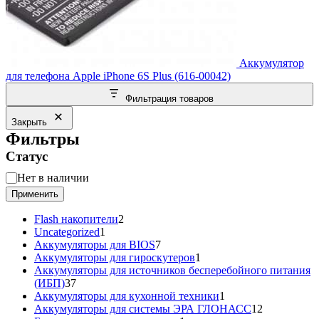
Аккумулятор
для телефона Apple iPhone 6S Plus (616-00042)
Фильтрация товаров
Закрыть
Фильтры
Статус
Статус
Нет в наличии
Применить
2
Flash накопители
2
1
товара
Uncategorized
1
товар
7
Аккумуляторы для BIOS
7
товаров
1
Аккумуляторы для гироскутеров
1
товар
Аккумуляторы для источников бесперебойного питания
37
(ИБП)
37
товаров
1
Аккумуляторы для кухонной техники
1
товар
12
Аккумуляторы для системы ЭРА ГЛОНАСС
12