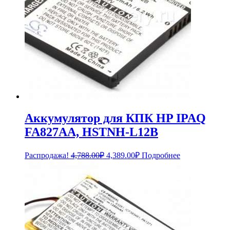
Аккумулятор для КПК HP IPAQ
FA827AA, HSTNH-L12B
Первоначальная
Текущая
Распродажа!
4,788.00
₽
4,389.00
₽
Подробнее
цена
цена:
составляла
4,389.00₽.
4,788.00₽.