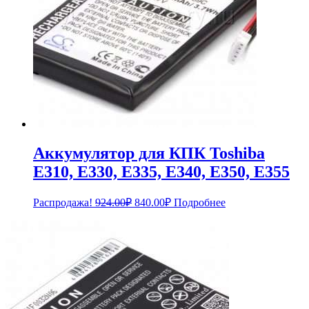
Аккумулятор для КПК Toshiba
E310, E330, E335, E340, E350, E355
Первоначальная
Текущая
Распродажа!
924.00
₽
840.00
₽
Подробнее
цена
цена:
составляла
840.00₽.
924.00₽.