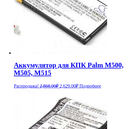
Аккумулятор для КПК Palm M500,
M505, M515
Первоначальная
Текущая
Распродажа!
2,868.00
₽
2,629.00
₽
Подробнее
цена
цена:
составляла
2,629.00₽.
2,868.00₽.