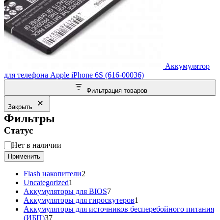
Аккумулятор
для телефона Apple iPhone 6S (616-00036)
Фильтрация товаров
Закрыть
Фильтры
Статус
Статус
Нет в наличии
Применить
2
Flash накопители
2
1
товара
Uncategorized
1
товар
7
Аккумуляторы для BIOS
7
товаров
1
Аккумуляторы для гироскутеров
1
товар
Аккумуляторы для источников бесперебойного питания
37
(ИБП)
37