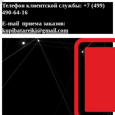
Телефон клиентской службы: +7 (499)
490-64-16
E-mail приема заказов:
kupibatareiki@gmail.com
Перейти
Перейти
к
к
навигации
содержимому