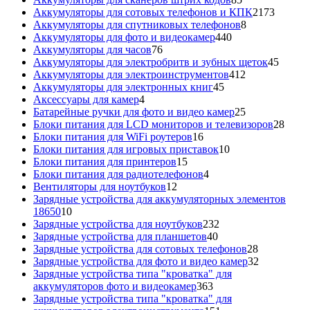
товаров
2173
Аккумуляторы для сотовых телефонов и КПК
2173
8
товара
Аккумуляторы для спутниковых телефонов
8
440
товаров
Аккумуляторы для фото и видеокамер
440
76
товаров
Аккумуляторы для часов
76
товаров
45
Аккумуляторы для электробритв и зубных щеток
45
412
товар
Аккумуляторы для электроинструментов
412
45
товаров
Аккумуляторы для электронных книг
45
4
товаров
Аксессуары для камер
4
товара
25
Батарейные ручки для фото и видео камер
25
товаров
28
Блоки питания для LCD мониторов и телевизоров
28
16
това
Блоки питания для WiFi роутеров
16
товаров
10
Блоки питания для игровых приставок
10
15
товаров
Блоки питания для принтеров
15
товаров
4
Блоки питания для радиотелефонов
4
12
товара
Вентиляторы для ноутбуков
12
товаров
Зарядные устройства для аккумуляторных элементов
10
18650
10
товаров
232
Зарядные устройства для ноутбуков
232
40
товара
Зарядные устройства для планшетов
40
товаров
28
Зарядные устройства для сотовых телефонов
28
товаров
32
Зарядные устройства для фото и видео камер
32
товара
Зарядные устройства типа "кроватка" для
363
аккумуляторов фото и видеокамер
363
товара
Зарядные устройства типа "кроватка" для