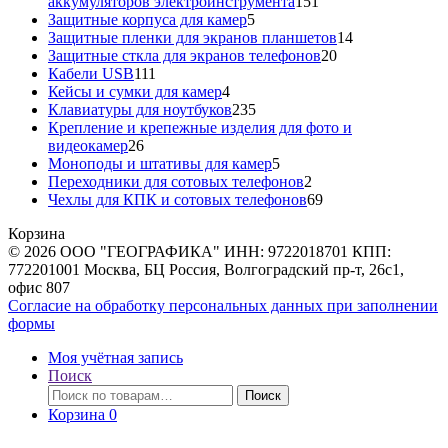
151
аккумуляторов электроинструмента
151
5
товар
Защитные корпуса для камер
5
товаров
14
Защитные пленки для экранов планшетов
14
20
товаров
Защитные сткла для экранов телефонов
20
111
товаров
Кабели USB
111
товаров
4
Кейсы и сумки для камер
4
товара
235
Клавиатуры для ноутбуков
235
товаров
Крепление и крепежные изделия для фото и
26
видеокамер
26
товаров
5
Моноподы и штативы для камер
5
товаров
2
Переходники для сотовых телефонов
2
товара
69
Чехлы для КПК и сотовых телефонов
69
товаров
Корзина
© 2026 ООО "ГЕОГРАФИКА" ИНН: 9722018701 КПП:
772201001 Москва, БЦ Россия, Волгоградский пр-т, 26с1,
офис 807
Согласие на обработку персональных данных при заполнении
формы
Моя учётная запись
Поиск
Искать:
Поиск
Корзина
0