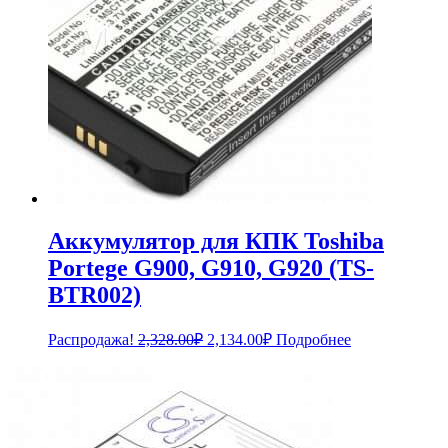
Аккумулятор для КПК Toshiba
Portege G900, G910, G920 (TS-
BTR002)
Первоначальная
Текущая
Распродажа!
2,328.00
₽
2,134.00
₽
Подробнее
цена
цена:
составляла
2,134.00₽.
2,328.00₽.