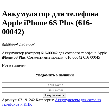
Аккумулятор для телефона
Apple iPhone 6S Plus (616-
00042)
Первоначальная
Текущая
3,228.00
₽
2,959.00
₽
цена
цена:
составляла
Аккумулятор (батарея) 616-00042 для сотового телефона Apple
2,959.00₽.
iPhone 6S Plus. Совместимые модели: 616-00042 616-00045
3,228.00₽.
Нет в наличии
Уведомить о наличии
Артикул:
031.91242
Категория:
Аккумуляторы для сотовых
телефонов и КПК