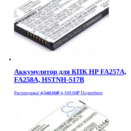
Аккумулятор для КПК HP FA257A,
FA258A, HSTNH-S17B
Первоначальная
Текущая
Распродажа!
4,548.00
₽
4,169.00
₽
Подробнее
цена
цена:
составляла
4,169.00₽.
4,548.00₽.