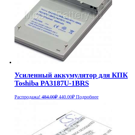
Усиленный аккумулятор для КПК
Toshiba PA3187U-1BRS
Первоначальная
Текущая
Распродажа!
484.00
₽
440.00
₽
Подробнее
цена
цена:
составляла
440.00₽.
484.00₽.