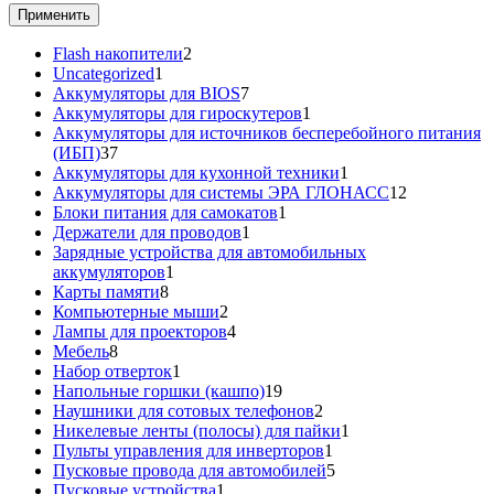
Применить
2
Flash накопители
2
1
товара
Uncategorized
1
товар
7
Аккумуляторы для BIOS
7
товаров
1
Аккумуляторы для гироскутеров
1
товар
Аккумуляторы для источников бесперебойного питания
37
(ИБП)
37
товаров
1
Аккумуляторы для кухонной техники
1
товар
12
Аккумуляторы для системы ЭРА ГЛОНАСС
12
1
товаров
Блоки питания для самокатов
1
1
товар
Держатели для проводов
1
товар
Зарядные устройства для автомобильных
1
аккумуляторов
1
8
товар
Карты памяти
8
товаров
2
Компьютерные мыши
2
товара
4
Лампы для проекторов
4
8
товара
Мебель
8
товаров
1
Набор отверток
1
товар
19
Напольные горшки (кашпо)
19
товаров
2
Наушники для сотовых телефонов
2
товара
1
Никелевые ленты (полосы) для пайки
1
1
товар
Пульты управления для инверторов
1
товар
5
Пусковые провода для автомобилей
5
1
товаров
Пусковые устройства
1