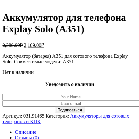
Аккумулятор для телефона
Explay Solo (A351)
Первоначальная
Текущая
2,388.00
₽
2,189.00
₽
цена
цена:
составляла
Аккумулятор (батарея) A351 для сотового телефона Explay
2,189.00₽.
Solo. Совместимые модели: A351
2,388.00₽.
Нет в наличии
Уведомить о наличии
Артикул:
031.91465
Категория:
Аккумуляторы для сотовых
телефонов и КПК
Описание
Отзывы (0)