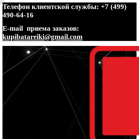
Телефон клиентской службы: +7 (499)
490-64-16
E-mail приема заказов:
kupibatareiki@gmail.com
Перейти
Перейти
к
к
навигации
содержимому