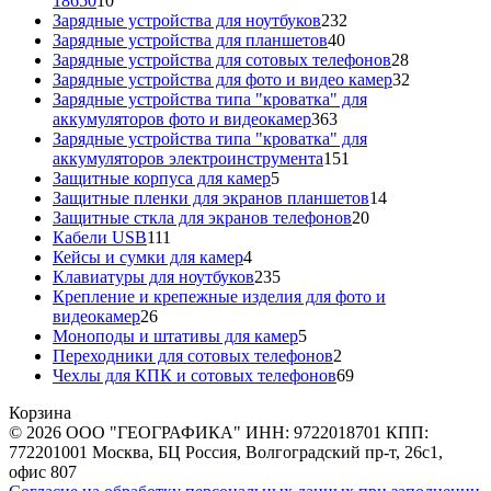
18650
10
товаров
232
Зарядные устройства для ноутбуков
232
40
товара
Зарядные устройства для планшетов
40
товаров
28
Зарядные устройства для сотовых телефонов
28
товаров
32
Зарядные устройства для фото и видео камер
32
товара
Зарядные устройства типа "кроватка" для
363
аккумуляторов фото и видеокамер
363
товара
Зарядные устройства типа "кроватка" для
151
аккумуляторов электроинструмента
151
5
товар
Защитные корпуса для камер
5
товаров
14
Защитные пленки для экранов планшетов
14
20
товаров
Защитные сткла для экранов телефонов
20
111
товаров
Кабели USB
111
товаров
4
Кейсы и сумки для камер
4
товара
235
Клавиатуры для ноутбуков
235
товаров
Крепление и крепежные изделия для фото и
26
видеокамер
26
товаров
5
Моноподы и штативы для камер
5
товаров
2
Переходники для сотовых телефонов
2
товара
69
Чехлы для КПК и сотовых телефонов
69
товаров
Корзина
© 2026 ООО "ГЕОГРАФИКА" ИНН: 9722018701 КПП:
772201001 Москва, БЦ Россия, Волгоградский пр-т, 26с1,
офис 807