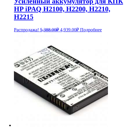
Усиленный аккумулятор для КПК
HP iPAQ H2100, H2200, H2210,
H2215
Первоначальная
Текущая
Распродажа!
5,388.00
₽
4,939.00
₽
Подробнее
цена
цена:
составляла
4,939.00₽.
5,388.00₽.