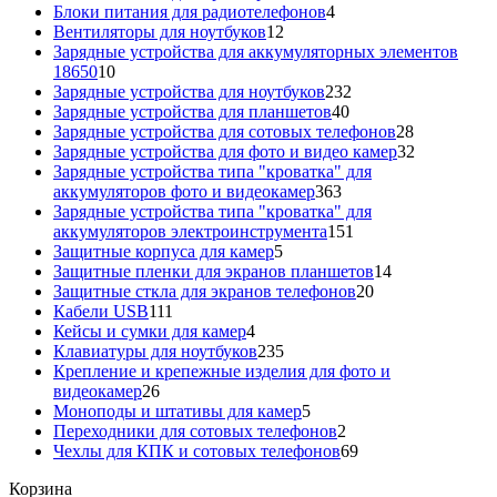
товаров
4
Блоки питания для радиотелефонов
4
12
товара
Вентиляторы для ноутбуков
12
товаров
Зарядные устройства для аккумуляторных элементов
10
18650
10
товаров
232
Зарядные устройства для ноутбуков
232
40
товара
Зарядные устройства для планшетов
40
товаров
28
Зарядные устройства для сотовых телефонов
28
товаров
32
Зарядные устройства для фото и видео камер
32
товара
Зарядные устройства типа "кроватка" для
363
аккумуляторов фото и видеокамер
363
товара
Зарядные устройства типа "кроватка" для
151
аккумуляторов электроинструмента
151
5
товар
Защитные корпуса для камер
5
товаров
14
Защитные пленки для экранов планшетов
14
20
товаров
Защитные сткла для экранов телефонов
20
111
товаров
Кабели USB
111
товаров
4
Кейсы и сумки для камер
4
товара
235
Клавиатуры для ноутбуков
235
товаров
Крепление и крепежные изделия для фото и
26
видеокамер
26
товаров
5
Моноподы и штативы для камер
5
товаров
2
Переходники для сотовых телефонов
2
товара
69
Чехлы для КПК и сотовых телефонов
69
товаров
Корзина