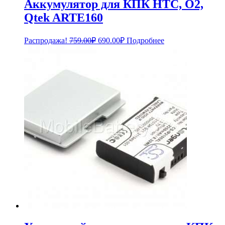
Аккумулятор для КПК HTC, O2,
Qtek ARTE160
Первоначальная
Текущая
Распродажа!
759.00
₽
690.00
₽
Подробнее
цена
цена:
составляла
690.00₽.
759.00₽.