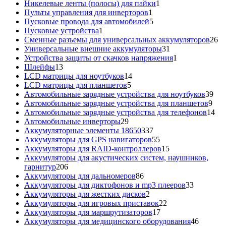
товара
1
Никелевые ленты (полосы) для пайки
1
1
товар
Пульты управления для инверторов
1
товар
5
Пусковые провода для автомобилей
5
1
товаров
Пусковые устройства
1
товар
26
Сменные разъемы для универсальных аккумуляторов
26
31
то
Универсальные внешние аккумуляторы
31
товар
1
Устройства защиты от скачков напряжения
1
13
товар
Шлейфы
13
товаров
14
LCD матрицы для ноутбуков
14
5
товаров
LCD матрицы для планшетов
5
товаров
39
Автомобильные зарядные устройства для ноутбуков
39
9
тов
Автомобильные зарядные устройства для планшетов
9
тов
14
Автомобильные зарядные устройства для телефонов
14
29
то
Автомобильные инверторы
29
товаров
337
Аккумуляторные элементы 18650
337
товаров
55
Аккумуляторы для GPS навигаторов
55
товаров
15
Аккумуляторы для RAID-контроллеров
15
товаров
Аккумуляторы для акустических систем, наушников,
206
гарнитур
206
товаров
86
Аккумуляторы для дальномеров
86
товаров
33
Аккумуляторы для диктофонов и mp3 плееров
33
2
товара
Аккумуляторы для жестких дисков
2
товара
22
Аккумуляторы для игровых приставок
22
17
товара
Аккумуляторы для маршрутизаторов
17
товаров
46
Аккумуляторы для медицинского оборудования
46