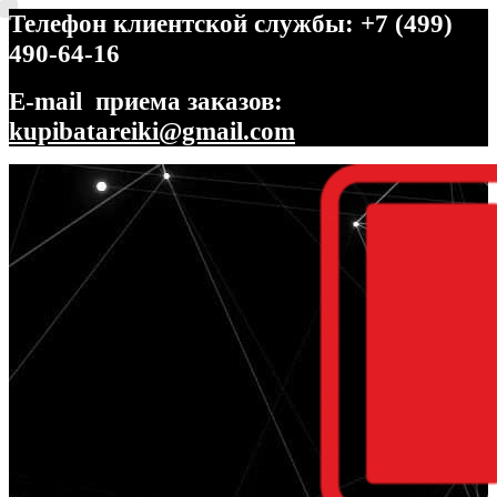
Телефон клиентской службы: +7 (499)
490-64-16
E-mail приема заказов:
kupibatareiki@gmail.com
Перейти
Перейти
к
к
навигации
содержимому