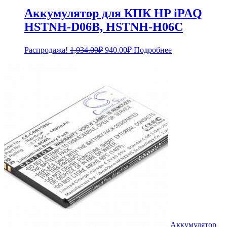
Аккумулятор для КПК HP iPAQ
HSTNH-D06B, HSTNH-H06C
Первоначальная
Текущая
Распродажа!
1,034.00
₽
940.00
₽
Подробнее
цена
цена:
составляла
940.00₽.
1,034.00₽.
Аккумулятор