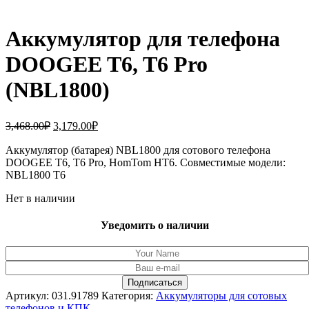
Аккумулятор для телефона
DOOGEE T6, T6 Pro
(NBL1800)
Первоначальная
Текущая
3,468.00
₽
3,179.00
₽
цена
цена:
составляла
Аккумулятор (батарея) NBL1800 для сотового телефона
3,179.00₽.
DOOGEE T6, T6 Pro, HomTom HT6. Совместимые модели:
3,468.00₽.
NBL1800 T6
Нет в наличии
Уведомить о наличии
Артикул:
031.91789
Категория:
Аккумуляторы для сотовых
телефонов и КПК