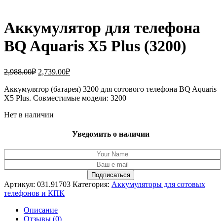
Аккумулятор для телефона
BQ Aquaris X5 Plus (3200)
Первоначальная
Текущая
2,988.00
₽
2,739.00
₽
цена
цена:
составляла
Аккумулятор (батарея) 3200 для сотового телефона BQ Aquaris
2,739.00₽.
X5 Plus. Совместимые модели: 3200
2,988.00₽.
Нет в наличии
Уведомить о наличии
Артикул:
031.91703
Категория:
Аккумуляторы для сотовых
телефонов и КПК
Описание
Отзывы (0)