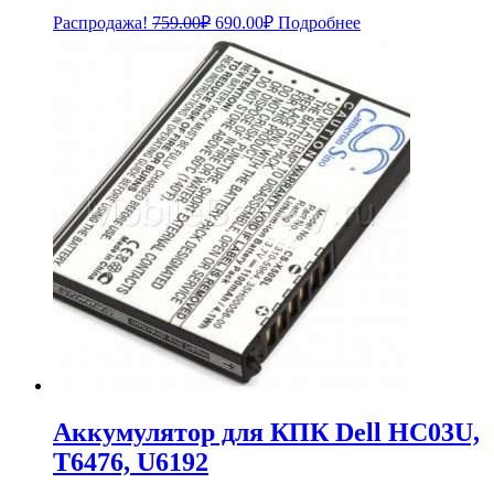
Первоначальная
Текущая
Распродажа!
759.00
₽
690.00
₽
Подробнее
цена
цена:
составляла
690.00₽.
759.00₽.
Аккумулятор для КПК Dell HC03U,
T6476, U6192