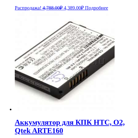
Первоначальная
Текущая
Распродажа!
4,788.00
₽
4,389.00
₽
Подробнее
цена
цена:
составляла
4,389.00₽.
4,788.00₽.
Аккумулятор для КПК HTC, O2,
Qtek ARTE160