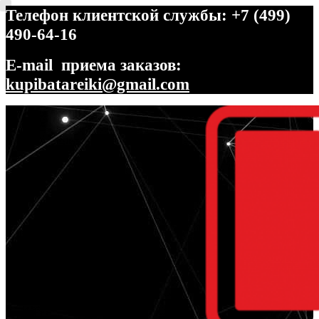
Телефон клиентской службы: +7 (499)
490-64-16
E-mail приема заказов:
kupibatareiki@gmail.com
Перейти
Перейти
к
к
навигации
содержимому