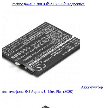
Первоначальная
Текущая
Распродажа!
2,388.00
₽
2,189.00
₽
Подробнее
цена
цена:
составляла
2,189.00₽.
2,388.00₽.
Аккумулятор
для телефона BQ Aquaris U Lite, Plus (3080)