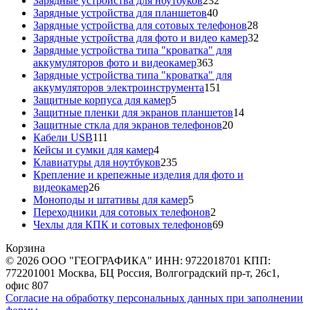
Зарядные устройства для ноутбуков
232
40
товара
Зарядные устройства для планшетов
40
товаров
28
Зарядные устройства для сотовых телефонов
28
товаров
32
Зарядные устройства для фото и видео камер
32
товара
Зарядные устройства типа "кроватка" для
363
аккумуляторов фото и видеокамер
363
товара
Зарядные устройства типа "кроватка" для
151
аккумуляторов электроинструмента
151
5
товар
Защитные корпуса для камер
5
товаров
14
Защитные пленки для экранов планшетов
14
20
товаров
Защитные сткла для экранов телефонов
20
111
товаров
Кабели USB
111
товаров
4
Кейсы и сумки для камер
4
товара
235
Клавиатуры для ноутбуков
235
товаров
Крепление и крепежные изделия для фото и
26
видеокамер
26
товаров
5
Моноподы и штативы для камер
5
товаров
2
Переходники для сотовых телефонов
2
товара
69
Чехлы для КПК и сотовых телефонов
69
товаров
Корзина
© 2026 ООО "ГЕОГРАФИКА" ИНН: 9722018701 КПП:
772201001 Москва, БЦ Россия, Волгоградский пр-т, 26с1,
офис 807
Согласие на обработку персональных данных при заполнении