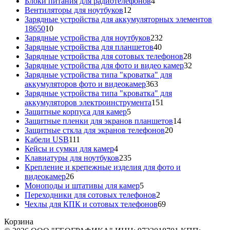
товаров
4
Блоки питания для радиотелефонов
4
12
товара
Вентиляторы для ноутбуков
12
товаров
Зарядные устройства для аккумуляторных элементов
10
18650
10
товаров
232
Зарядные устройства для ноутбуков
232
40
товара
Зарядные устройства для планшетов
40
товаров
28
Зарядные устройства для сотовых телефонов
28
товаров
32
Зарядные устройства для фото и видео камер
32
товара
Зарядные устройства типа "кроватка" для
363
аккумуляторов фото и видеокамер
363
товара
Зарядные устройства типа "кроватка" для
151
аккумуляторов электроинструмента
151
5
товар
Защитные корпуса для камер
5
товаров
14
Защитные пленки для экранов планшетов
14
20
товаров
Защитные сткла для экранов телефонов
20
111
товаров
Кабели USB
111
товаров
4
Кейсы и сумки для камер
4
товара
235
Клавиатуры для ноутбуков
235
товаров
Крепление и крепежные изделия для фото и
26
видеокамер
26
товаров
5
Моноподы и штативы для камер
5
товаров
2
Переходники для сотовых телефонов
2
товара
69
Чехлы для КПК и сотовых телефонов
69
товаров
Корзина