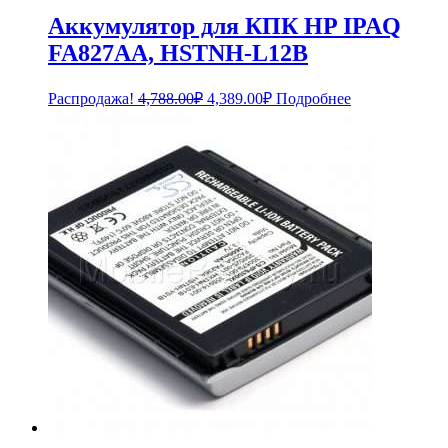
Аккумулятор для КПК HP IPAQ
FA827AA, HSTNH-L12B
Первоначальная
Текущая
Распродажа!
4,788.00
₽
4,389.00
₽
Подробнее
цена
цена:
составляла
4,389.00₽.
4,788.00₽.