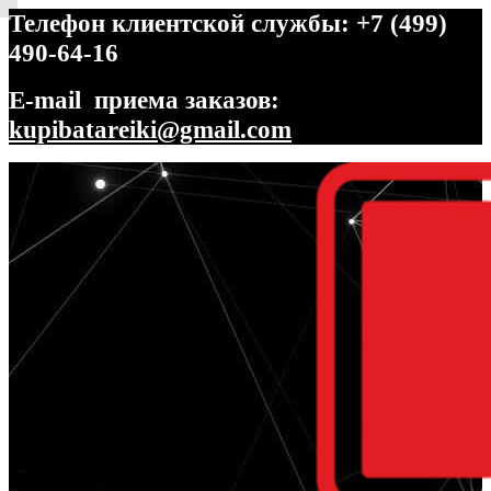
Телефон клиентской службы: +7 (499)
490-64-16
E-mail приема заказов:
kupibatareiki@gmail.com
Перейти
Перейти
к
к
навигации
содержимому