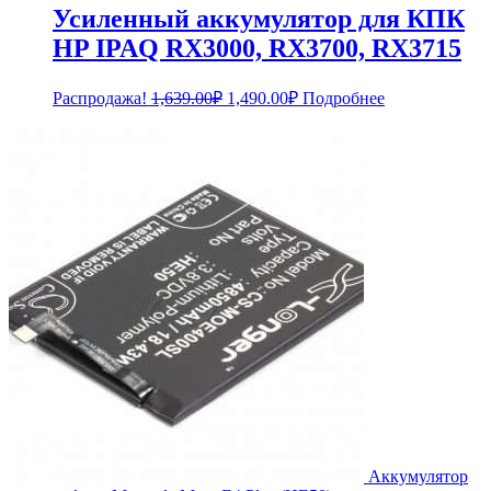
Усиленный аккумулятор для КПК
HP IPAQ RX3000, RX3700, RX3715
Первоначальная
Текущая
Распродажа!
1,639.00
₽
1,490.00
₽
Подробнее
цена
цена:
составляла
1,490.00₽.
1,639.00₽.
Аккумулятор