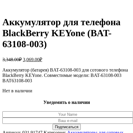
Аккумулятор для телефона
BlackBerry KEYone (BAT-
63108-003)
Первоначальная
Текущая
3,348.00
₽
3,069.00
₽
цена
цена:
составляла
Аккумулятор (батарея) BAT-63108-003 для сотового телефона
3,069.00₽.
BlackBerry KEYone. Совместимые модели: BAT-63108-003
3,348.00₽.
BAT63108-003
Нет в наличии
Уведомить о наличии
Артикул:
031.91747
Категория:
Аккумуляторы для сотовых