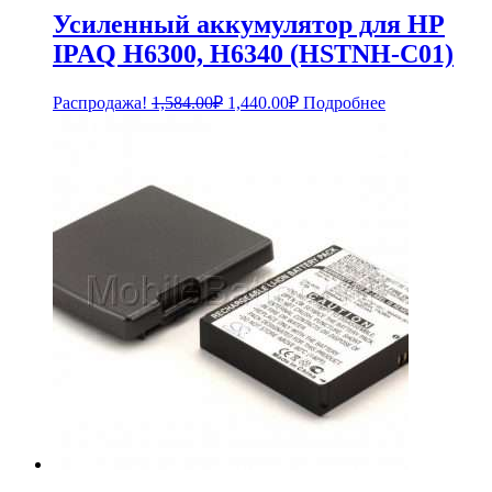
Усиленный аккумулятор для HP
IPAQ H6300, H6340 (HSTNH-C01)
Первоначальная
Текущая
Распродажа!
1,584.00
₽
1,440.00
₽
Подробнее
цена
цена:
составляла
1,440.00₽.
1,584.00₽.