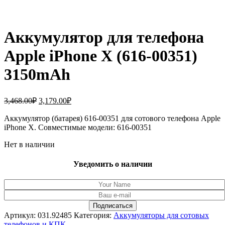
Аккумулятор для телефона
Apple iPhone X (616-00351)
3150mAh
Первоначальная
Текущая
3,468.00
₽
3,179.00
₽
цена
цена:
составляла
Аккумулятор (батарея) 616-00351 для сотового телефона Apple
3,179.00₽.
iPhone X. Совместимые модели: 616-00351
3,468.00₽.
Нет в наличии
Уведомить о наличии
Артикул:
031.92485
Категория:
Аккумуляторы для сотовых
телефонов и КПК