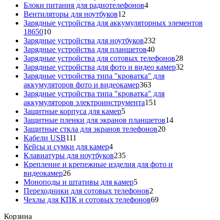
товаров
4
Блоки питания для радиотелефонов
4
12
товара
Вентиляторы для ноутбуков
12
товаров
Зарядные устройства для аккумуляторных элементов
10
18650
10
товаров
232
Зарядные устройства для ноутбуков
232
40
товара
Зарядные устройства для планшетов
40
товаров
28
Зарядные устройства для сотовых телефонов
28
товаров
32
Зарядные устройства для фото и видео камер
32
товара
Зарядные устройства типа "кроватка" для
363
аккумуляторов фото и видеокамер
363
товара
Зарядные устройства типа "кроватка" для
151
аккумуляторов электроинструмента
151
5
товар
Защитные корпуса для камер
5
товаров
14
Защитные пленки для экранов планшетов
14
20
товаров
Защитные сткла для экранов телефонов
20
111
товаров
Кабели USB
111
товаров
4
Кейсы и сумки для камер
4
товара
235
Клавиатуры для ноутбуков
235
товаров
Крепление и крепежные изделия для фото и
26
видеокамер
26
товаров
5
Моноподы и штативы для камер
5
товаров
2
Переходники для сотовых телефонов
2
товара
69
Чехлы для КПК и сотовых телефонов
69
товаров
Корзина