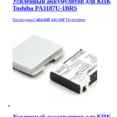
Усиленный аккумулятор для КПК
Toshiba PA3187U-1BRS
Первоначальная
Текущая
Распродажа!
484.00
₽
440.00
₽
Подробнее
цена
цена:
составляла
440.00₽.
484.00₽.
Усиленный аккумулятор для КПК