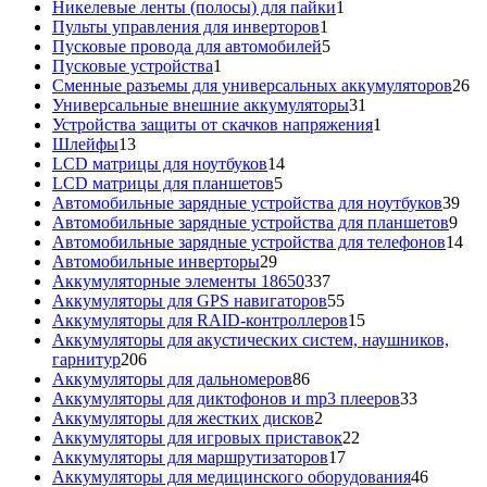
товара
1
Никелевые ленты (полосы) для пайки
1
1
товар
Пульты управления для инверторов
1
товар
5
Пусковые провода для автомобилей
5
1
товаров
Пусковые устройства
1
товар
26
Сменные разъемы для универсальных аккумуляторов
26
31
то
Универсальные внешние аккумуляторы
31
товар
1
Устройства защиты от скачков напряжения
1
13
товар
Шлейфы
13
товаров
14
LCD матрицы для ноутбуков
14
5
товаров
LCD матрицы для планшетов
5
товаров
39
Автомобильные зарядные устройства для ноутбуков
39
9
тов
Автомобильные зарядные устройства для планшетов
9
тов
14
Автомобильные зарядные устройства для телефонов
14
29
то
Автомобильные инверторы
29
товаров
337
Аккумуляторные элементы 18650
337
товаров
55
Аккумуляторы для GPS навигаторов
55
товаров
15
Аккумуляторы для RAID-контроллеров
15
товаров
Аккумуляторы для акустических систем, наушников,
206
гарнитур
206
товаров
86
Аккумуляторы для дальномеров
86
товаров
33
Аккумуляторы для диктофонов и mp3 плееров
33
2
товара
Аккумуляторы для жестких дисков
2
товара
22
Аккумуляторы для игровых приставок
22
17
товара
Аккумуляторы для маршрутизаторов
17
товаров
46
Аккумуляторы для медицинского оборудования
46