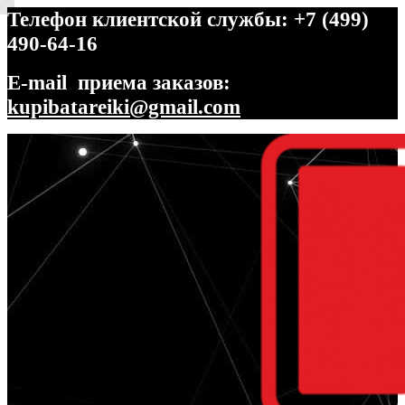
Телефон клиентской службы: +7 (499)
490-64-16
E-mail приема заказов:
kupibatareiki@gmail.com
Перейти
Перейти
к
к
навигации
содержимому