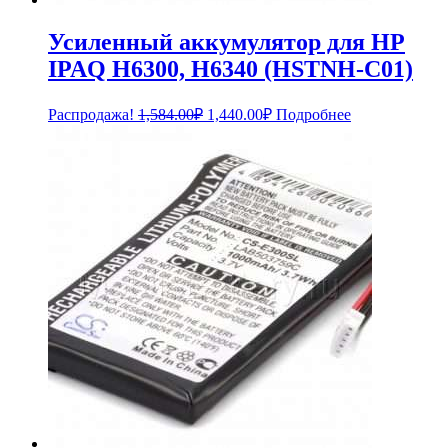
Усиленный аккумулятор для HP
IPAQ H6300, H6340 (HSTNH-C01)
Первоначальная
Текущая
Распродажа!
1,584.00
₽
1,440.00
₽
Подробнее
цена
цена:
составляла
1,440.00₽.
1,584.00₽.