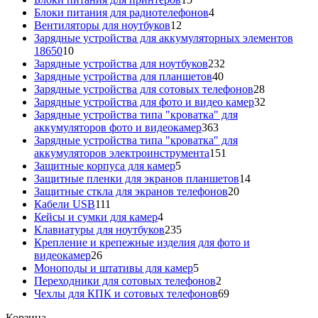
товаров
4
Блоки питания для радиотелефонов
4
12
товара
Вентиляторы для ноутбуков
12
товаров
Зарядные устройства для аккумуляторных элементов
10
18650
10
товаров
232
Зарядные устройства для ноутбуков
232
40
товара
Зарядные устройства для планшетов
40
товаров
28
Зарядные устройства для сотовых телефонов
28
товаров
32
Зарядные устройства для фото и видео камер
32
товара
Зарядные устройства типа "кроватка" для
363
аккумуляторов фото и видеокамер
363
товара
Зарядные устройства типа "кроватка" для
151
аккумуляторов электроинструмента
151
5
товар
Защитные корпуса для камер
5
товаров
14
Защитные пленки для экранов планшетов
14
20
товаров
Защитные сткла для экранов телефонов
20
111
товаров
Кабели USB
111
товаров
4
Кейсы и сумки для камер
4
товара
235
Клавиатуры для ноутбуков
235
товаров
Крепление и крепежные изделия для фото и
26
видеокамер
26
товаров
5
Моноподы и штативы для камер
5
товаров
2
Переходники для сотовых телефонов
2
товара
69
Чехлы для КПК и сотовых телефонов
69
товаров
Корзина