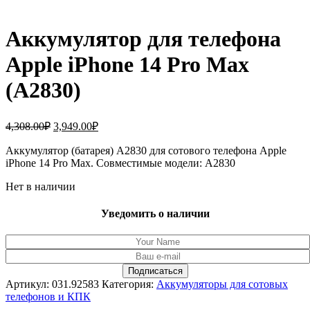
Аккумулятор для телефона
Apple iPhone 14 Pro Max
(A2830)
Первоначальная
Текущая
4,308.00
₽
3,949.00
₽
цена
цена:
составляла
Аккумулятор (батарея) A2830 для сотового телефона Apple
3,949.00₽.
iPhone 14 Pro Max. Совместимые модели: A2830
4,308.00₽.
Нет в наличии
Уведомить о наличии
Артикул:
031.92583
Категория:
Аккумуляторы для сотовых
телефонов и КПК