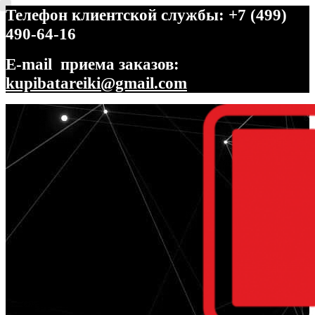
Телефон клиентской службы: +7 (499)
490-64-16
E-mail приема заказов:
kupibatareiki@gmail.com
Перейти
Перейти
к
к
навигации
содержимому