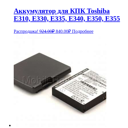
Аккумулятор для КПК Toshiba
E310, E330, E335, E340, E350, E355
Первоначальная
Текущая
Распродажа!
924.00
₽
840.00
₽
Подробнее
цена
цена:
составляла
840.00₽.
924.00₽.