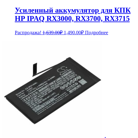
Усиленный аккумулятор для КПК
HP IPAQ RX3000, RX3700, RX3715
Первоначальная
Текущая
Распродажа!
1,639.00
₽
1,490.00
₽
Подробнее
цена
цена:
составляла
1,490.00₽.
1,639.00₽.