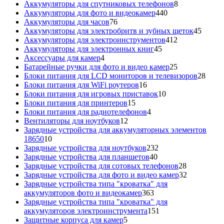
8
товара
Аккумуляторы для спутниковых телефонов
8
440
товаров
Аккумуляторы для фото и видеокамер
440
76
товаров
Аккумуляторы для часов
76
товаров
45
Аккумуляторы для электробритв и зубных щеток
45
412
товар
Аккумуляторы для электроинструментов
412
45
товаров
Аккумуляторы для электронных книг
45
4
товаров
Аксессуары для камер
4
товара
25
Батарейные ручки для фото и видео камер
25
товаров
28
Блоки питания для LCD мониторов и телевизоров
28
16
това
Блоки питания для WiFi роутеров
16
товаров
10
Блоки питания для игровых приставок
10
15
товаров
Блоки питания для принтеров
15
товаров
4
Блоки питания для радиотелефонов
4
12
товара
Вентиляторы для ноутбуков
12
товаров
Зарядные устройства для аккумуляторных элементов
10
18650
10
товаров
232
Зарядные устройства для ноутбуков
232
40
товара
Зарядные устройства для планшетов
40
товаров
28
Зарядные устройства для сотовых телефонов
28
товаров
32
Зарядные устройства для фото и видео камер
32
товара
Зарядные устройства типа "кроватка" для
363
аккумуляторов фото и видеокамер
363
товара
Зарядные устройства типа "кроватка" для
151
аккумуляторов электроинструмента
151
5
товар
Защитные корпуса для камер
5