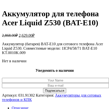
Аккумулятор для телефона
Acer Liquid Z530 (BAT-E10)
Первоначальная
Текущая
2,868.00
₽
2,629.00
₽
цена
цена:
составляла
Аккумулятор (батарея) BAT-E10 для сотового телефона Acer
2,629.00₽.
Liquid Z530. Совместимые модели: 1ICP4/58/71 BAT-E10
2,868.00₽.
KT.0010K.009
Нет в наличии
Уведомить о наличии
Артикул:
031.91302
Категория:
Аккумуляторы для сотовых
телефонов и КПК
Описание