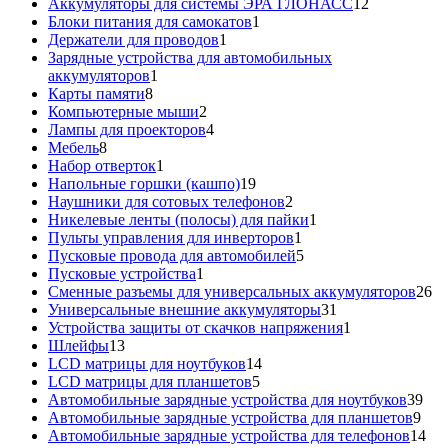
товар
12
Аккумуляторы для системы ЭРА ГЛОНАСС
12
1
товаров
Блоки питания для самокатов
1
1
товар
Держатели для проводов
1
товар
Зарядные устройства для автомобильных
1
аккумуляторов
1
8
товар
Карты памяти
8
товаров
2
Компьютерные мыши
2
товара
4
Лампы для проекторов
4
8
товара
Мебель
8
товаров
1
Набор отверток
1
товар
19
Напольные горшки (кашпо)
19
товаров
2
Наушники для сотовых телефонов
2
товара
1
Никелевые ленты (полосы) для пайки
1
1
товар
Пульты управления для инверторов
1
товар
5
Пусковые провода для автомобилей
5
1
товаров
Пусковые устройства
1
товар
26
Сменные разъемы для универсальных аккумуляторов
26
31
то
Универсальные внешние аккумуляторы
31
товар
1
Устройства защиты от скачков напряжения
1
13
товар
Шлейфы
13
товаров
14
LCD матрицы для ноутбуков
14
5
товаров
LCD матрицы для планшетов
5
товаров
39
Автомобильные зарядные устройства для ноутбуков
39
9
тов
Автомобильные зарядные устройства для планшетов
9
тов
14
Автомобильные зарядные устройства для телефонов
14