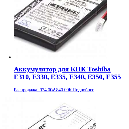
Аккумулятор для КПК Toshiba
E310, E330, E335, E340, E350, E355
Первоначальная
Текущая
Распродажа!
924.00
₽
840.00
₽
Подробнее
цена
цена:
составляла
840.00₽.
924.00₽.