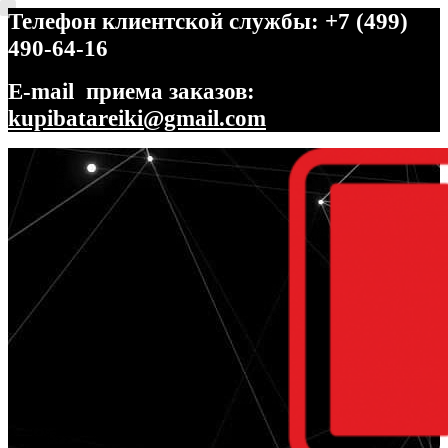
Телефон клиентской службы: +7 (499)
490-64-16
E-mail приема заказов:
kupibatareiki@gmail.com
Перейти
Перейти
к
к
навигации
содержимому