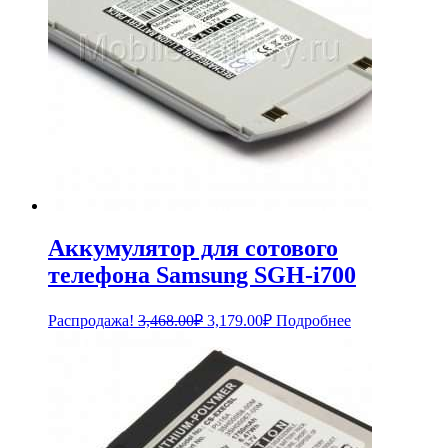
Аккумулятор для сотового
телефона Samsung SGH-i700
Первоначальная
Текущая
Распродажа!
3,468.00
₽
3,179.00
₽
Подробнее
цена
цена:
составляла
3,179.00₽.
3,468.00₽.