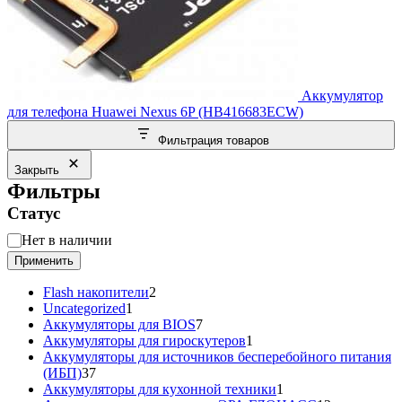
Аккумулятор
для телефона Huawei Nexus 6P (HB416683ECW)
Фильтрация товаров
Закрыть
Фильтры
Статус
Статус
Нет в наличии
Применить
2
Flash накопители
2
1
товара
Uncategorized
1
товар
7
Аккумуляторы для BIOS
7
товаров
1
Аккумуляторы для гироскутеров
1
товар
Аккумуляторы для источников бесперебойного питания
37
(ИБП)
37
товаров
1
Аккумуляторы для кухонной техники
1