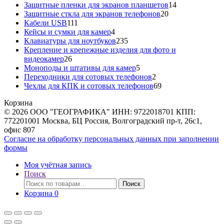
товаров
14
Защитные пленки для экранов планшетов
14
20
товаров
Защитные сткла для экранов телефонов
20
111
товаров
Кабели USB
111
товаров
4
Кейсы и сумки для камер
4
товара
235
Клавиатуры для ноутбуков
235
товаров
Крепление и крепежные изделия для фото и
26
видеокамер
26
товаров
5
Моноподы и штативы для камер
5
товаров
2
Переходники для сотовых телефонов
2
товара
69
Чехлы для КПК и сотовых телефонов
69
товаров
Корзина
© 2026 ООО "ГЕОГРАФИКА" ИНН: 9722018701 КПП:
772201001 Москва, БЦ Россия, Волгоградский пр-т, 26с1,
офис 807
Согласие на обработку персональных данных при заполнении
формы
Моя учётная запись
Поиск
Искать:
Поиск
Корзина
0