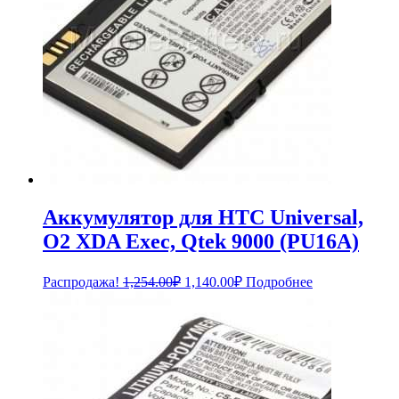
Аккумулятор для HTC Universal,
O2 XDA Exec, Qtek 9000 (PU16A)
Первоначальная
Текущая
Распродажа!
1,254.00
₽
1,140.00
₽
Подробнее
цена
цена:
составляла
1,140.00₽.
1,254.00₽.