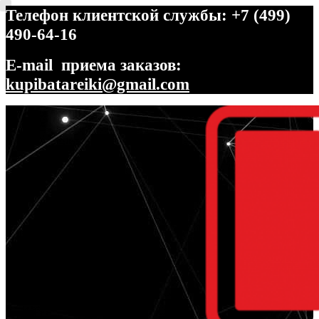
Телефон клиентской службы: +7 (499)
490-64-16
E-mail приема заказов:
kupibatareiki@gmail.com
Перейти
Перейти
к
к
навигации
содержимому