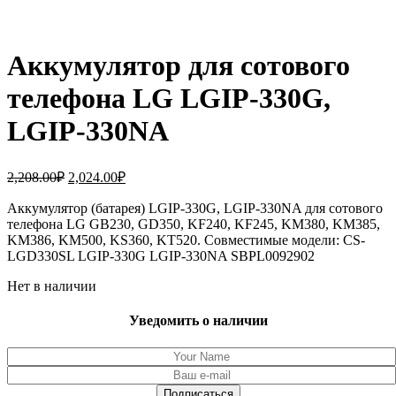
Аккумулятор для сотового
телефона LG LGIP-330G,
LGIP-330NA
Первоначальная
Текущая
2,208.00
₽
2,024.00
₽
цена
цена:
составляла
Аккумулятор (батарея) LGIP-330G, LGIP-330NA для сотового
2,024.00₽.
телефона LG GB230, GD350, KF240, KF245, KM380, KM385,
2,208.00₽.
KM386, KM500, KS360, KT520. Совместимые модели: CS-
LGD330SL LGIP-330G LGIP-330NA SBPL0092902
Нет в наличии
Уведомить о наличии