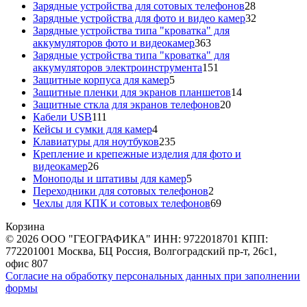
товаров
28
Зарядные устройства для сотовых телефонов
28
товаров
32
Зарядные устройства для фото и видео камер
32
товара
Зарядные устройства типа "кроватка" для
363
аккумуляторов фото и видеокамер
363
товара
Зарядные устройства типа "кроватка" для
151
аккумуляторов электроинструмента
151
5
товар
Защитные корпуса для камер
5
товаров
14
Защитные пленки для экранов планшетов
14
20
товаров
Защитные сткла для экранов телефонов
20
111
товаров
Кабели USB
111
товаров
4
Кейсы и сумки для камер
4
товара
235
Клавиатуры для ноутбуков
235
товаров
Крепление и крепежные изделия для фото и
26
видеокамер
26
товаров
5
Моноподы и штативы для камер
5
товаров
2
Переходники для сотовых телефонов
2
товара
69
Чехлы для КПК и сотовых телефонов
69
товаров
Корзина
© 2026 ООО "ГЕОГРАФИКА" ИНН: 9722018701 КПП:
772201001 Москва, БЦ Россия, Волгоградский пр-т, 26с1,
офис 807
Согласие на обработку персональных данных при заполнении
формы