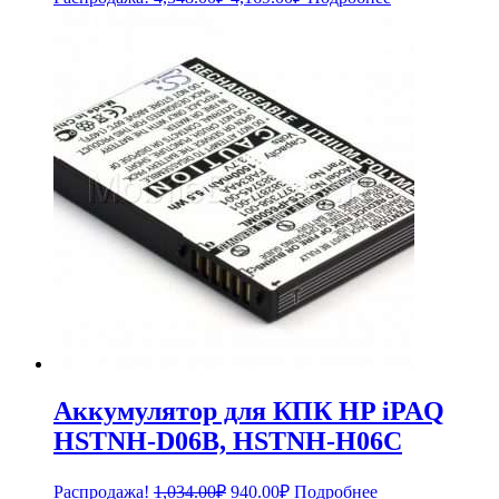
цена
цена:
составляла
4,169.00₽.
4,548.00₽.
Аккумулятор для КПК HP iPAQ
HSTNH-D06B, HSTNH-H06C
Первоначальная
Текущая
Распродажа!
1,034.00
₽
940.00
₽
Подробнее