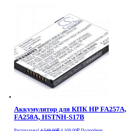
Аккумулятор для КПК HP FA257A,
FA258A, HSTNH-S17B
Первоначальная
Текущая
Распродажа!
4,548.00
₽
4,169.00
₽
Подробнее