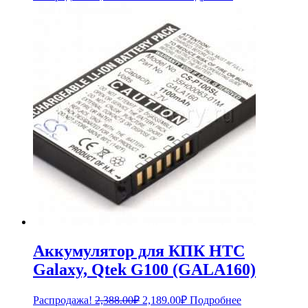
цена
цена:
составляла
940.00₽.
1,034.00₽.
Аккумулятор для КПК HTC
Galaxy, Qtek G100 (GALA160)
Первоначальная
Текущая
Распродажа!
2,388.00
₽
2,189.00
₽
Подробнее