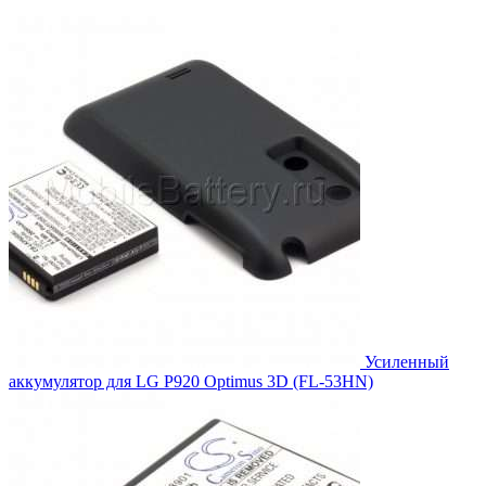
цена
цена:
составляла
2,189.00₽.
2,388.00₽.
Усиленный
аккумулятор для LG P920 Optimus 3D (FL-53HN)