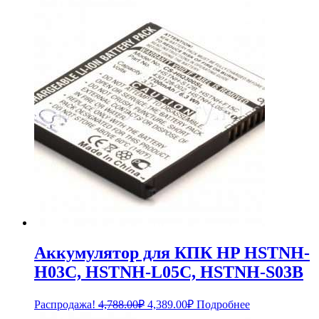
Аккумулятор для КПК HP HSTNH-
H03C, HSTNH-L05C, HSTNH-S03B
Первоначальная
Текущая
Распродажа!
4,788.00
₽
4,389.00
₽
Подробнее
цена
цена: