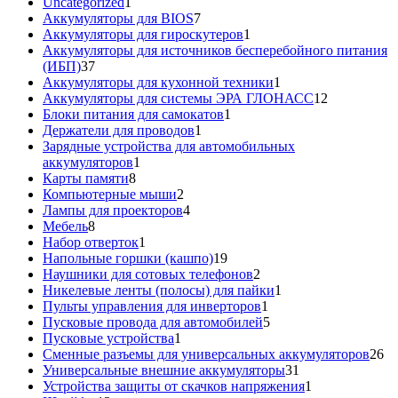
1
товара
Uncategorized
1
товар
7
Аккумуляторы для BIOS
7
товаров
1
Аккумуляторы для гироскутеров
1
товар
Аккумуляторы для источников бесперебойного питания
37
(ИБП)
37
товаров
1
Аккумуляторы для кухонной техники
1
товар
12
Аккумуляторы для системы ЭРА ГЛОНАСС
12
1
товаров
Блоки питания для самокатов
1
1
товар
Держатели для проводов
1
товар
Зарядные устройства для автомобильных
1
аккумуляторов
1
8
товар
Карты памяти
8
товаров
2
Компьютерные мыши
2
товара
4
Лампы для проекторов
4
8
товара
Мебель
8
товаров
1
Набор отверток
1
товар
19
Напольные горшки (кашпо)
19
товаров
2
Наушники для сотовых телефонов
2
товара
1
Никелевые ленты (полосы) для пайки
1
1
товар
Пульты управления для инверторов
1
товар
5
Пусковые провода для автомобилей
5
1
товаров
Пусковые устройства
1
товар
26
Сменные разъемы для универсальных аккумуляторов
26
31
то
Универсальные внешние аккумуляторы
31
товар
1
Устройства защиты от скачков напряжения
1