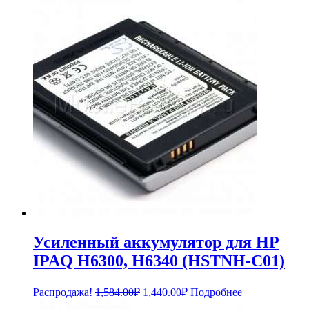
составляла
4,389.00₽.
4,788.00₽.
Усиленный аккумулятор для HP
IPAQ H6300, H6340 (HSTNH-C01)
Первоначальная
Текущая
Распродажа!
1,584.00
₽
1,440.00
₽
Подробнее
цена
цена: