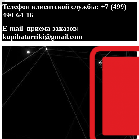
Телефон клиентской службы: +7 (499)
490-64-16
E-mail приема заказов:
kupibatareiki@gmail.com
Перейти
Перейти
к
к
навигации
содержимому