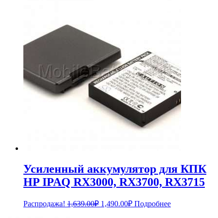
составляла
1,440.00₽.
1,584.00₽.
Усиленный аккумулятор для КПК
HP IPAQ RX3000, RX3700, RX3715
Первоначальная
Текущая
Распродажа!
1,639.00
₽
1,490.00
₽
Подробнее
цена
цена: