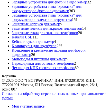
товаров
32
Зарядные устройства для фото и видео камер
32
товара
Зарядные устройства типа "кроватка" для
363
аккумуляторов фото и видеокамер
363
товара
Зарядные устройства типа "кроватка" для
151
аккумуляторов электроинструмента
151
5
товар
Защитные корпуса для камер
5
товаров
14
Защитные пленки для экранов планшетов
14
20
товаров
Защитные сткла для экранов телефонов
20
111
товаров
Кабели USB
111
товаров
4
Кейсы и сумки для камер
4
товара
235
Клавиатуры для ноутбуков
235
товаров
Крепление и крепежные изделия для фото и
26
видеокамер
26
товаров
5
Моноподы и штативы для камер
5
товаров
2
Переходники для сотовых телефонов
2
товара
69
Чехлы для КПК и сотовых телефонов
69
товаров
Корзина
© 2026 ООО "ГЕОГРАФИКА" ИНН: 9722018701 КПП:
772201001 Москва, БЦ Россия, Волгоградский пр-т, 26с1,
офис 807
Согласие на обработку персональных данных при заполнении
формы
Моя учётная запись