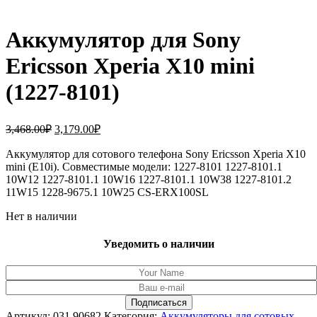
Аккумулятор для Sony
Ericsson Xperia X10 mini
(1227-8101)
Первоначальная
Текущая
3,468.00
₽
3,179.00
₽
цена
цена:
составляла
Аккумулятор для сотового телефона Sony Ericsson Xperia X10
3,179.00₽.
mini (E10i). Совместимые модели: 1227-8101 1227-8101.1
3,468.00₽.
10W12 1227-8101.1 10W16 1227-8101.1 10W38 1227-8101.2
11W15 1228-9675.1 10W25 CS-ERX100SL
Нет в наличии
Уведомить о наличии
Артикул:
031.90682
Категория:
Аккумуляторы для сотовых