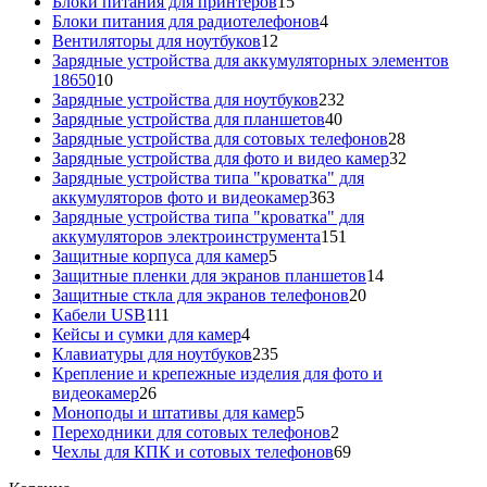
15
товаров
Блоки питания для принтеров
15
товаров
4
Блоки питания для радиотелефонов
4
12
товара
Вентиляторы для ноутбуков
12
товаров
Зарядные устройства для аккумуляторных элементов
10
18650
10
товаров
232
Зарядные устройства для ноутбуков
232
40
товара
Зарядные устройства для планшетов
40
товаров
28
Зарядные устройства для сотовых телефонов
28
товаров
32
Зарядные устройства для фото и видео камер
32
товара
Зарядные устройства типа "кроватка" для
363
аккумуляторов фото и видеокамер
363
товара
Зарядные устройства типа "кроватка" для
151
аккумуляторов электроинструмента
151
5
товар
Защитные корпуса для камер
5
товаров
14
Защитные пленки для экранов планшетов
14
20
товаров
Защитные сткла для экранов телефонов
20
111
товаров
Кабели USB
111
товаров
4
Кейсы и сумки для камер
4
товара
235
Клавиатуры для ноутбуков
235
товаров
Крепление и крепежные изделия для фото и
26
видеокамер
26
товаров
5
Моноподы и штативы для камер
5
товаров
2
Переходники для сотовых телефонов
2
товара
69
Чехлы для КПК и сотовых телефонов
69
товаров