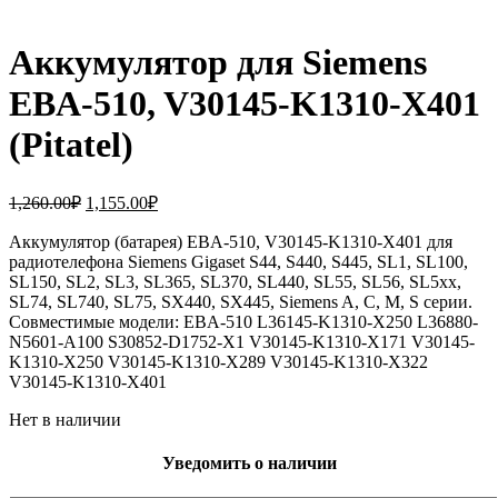
Аккумулятор для Siemens
EBA-510, V30145-K1310-X401
(Pitatel)
Первоначальная
Текущая
1,260.00
₽
1,155.00
₽
цена
цена:
составляла
Аккумулятор (батарея) EBA-510, V30145-K1310-X401 для
1,155.00₽.
радиотелефона Siemens Gigaset S44, S440, S445, SL1, SL100,
1,260.00₽.
SL150, SL2, SL3, SL365, SL370, SL440, SL55, SL56, SL5xx,
SL74, SL740, SL75, SX440, SX445, Siemens A, C, M, S серии.
Совместимые модели: EBA-510 L36145-K1310-X250 L36880-
N5601-A100 S30852-D1752-X1 V30145-K1310-X171 V30145-
K1310-X250 V30145-K1310-X289 V30145-K1310-X322
V30145-K1310-X401
Нет в наличии
Уведомить о наличии