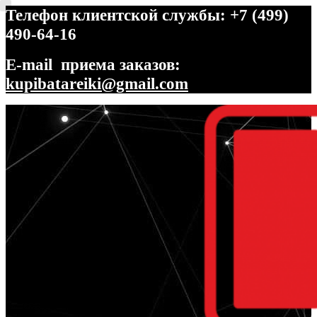
Телефон клиентской службы: +7 (499)
490-64-16
E-mail приема заказов:
kupibatareiki@gmail.com
Перейти
Перейти
к
к
навигации
содержимому