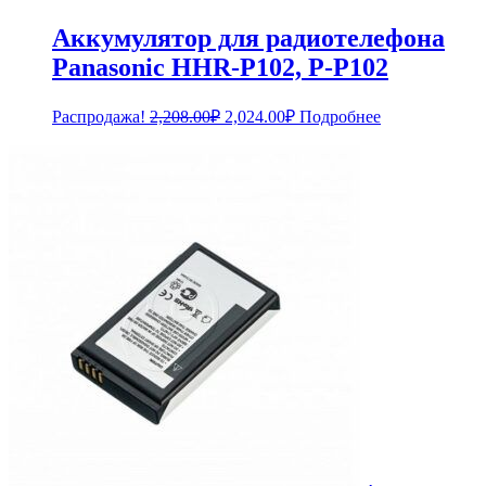
Аккумулятор для радиотелефона
Panasonic HHR-P102, P-P102
Первоначальная
Текущая
Распродажа!
2,208.00
₽
2,024.00
₽
Подробнее
цена
цена:
составляла
2,024.00₽.
2,208.00₽.