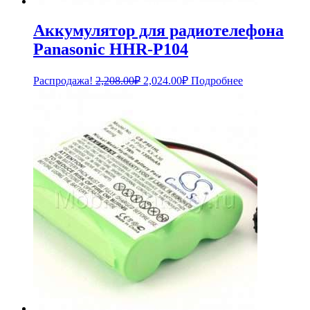
Аккумулятор для радиотелефона
Panasonic HHR-P104
Первоначальная
Текущая
Распродажа!
2,208.00
₽
2,024.00
₽
Подробнее
цена
цена:
составляла
2,024.00₽.
2,208.00₽.