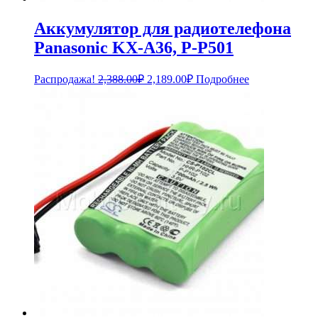
Аккумулятор для радиотелефона
Panasonic KX-A36, P-P501
Первоначальная
Текущая
Распродажа!
2,388.00
₽
2,189.00
₽
Подробнее
цена
цена:
составляла
2,189.00₽.
2,388.00₽.