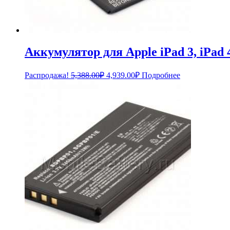
Аккумулятор для Apple iPad 3, iPad 4
Первоначальная
Текущая
Распродажа!
5,388.00
₽
4,939.00
₽
Подробнее
цена
цена:
составляла
4,939.00₽.
5,388.00₽.