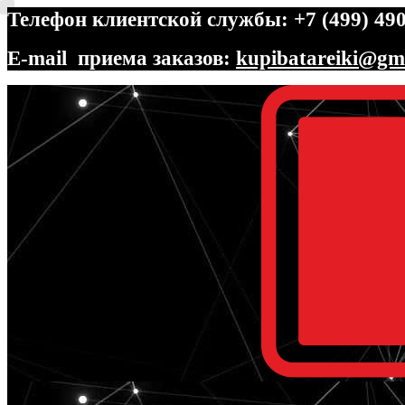
Телефон клиентской службы: +7 (499) 490
E-mail приема заказов:
kupibatareiki@gm
Перейти
Перейти
к
к
навигации
содержимому