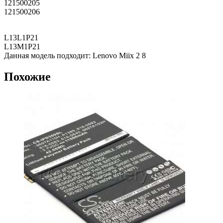
121500205
121500206
L13L1P21
L13M1P21
Данная модель подходит: Lenovo Miix 2 8
Похожие