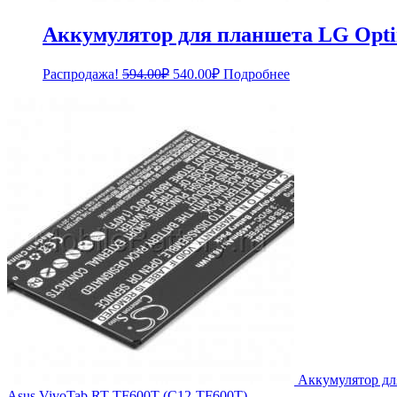
Аккумулятор для планшета LG Optim
Первоначальная
Текущая
Распродажа!
594.00
₽
540.00
₽
Подробнее
цена
цена:
составляла
540.00₽.
594.00₽.
Аккумулятор дл
Asus VivoTab RT TF600T (C12-TF600T)