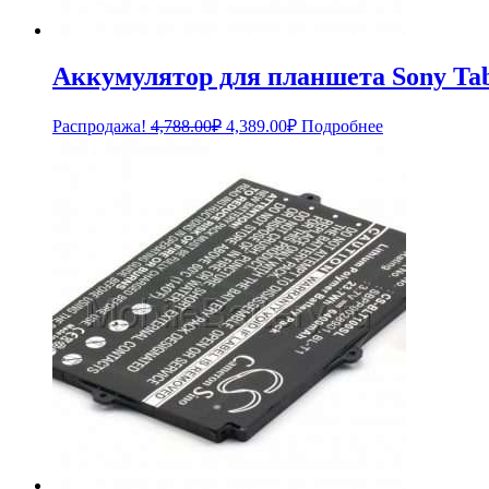
Аккумулятор для планшета Sony Tab
Первоначальная
Текущая
Распродажа!
4,788.00
₽
4,389.00
₽
Подробнее
цена
цена:
составляла
4,389.00₽.
4,788.00₽.