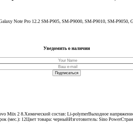
Galaxy Note Pro 12.2 SM-P905, SM-P9000, SM-P9010, SM-P9050, 
Уведомить о наличии
vo Miix 2 8.Химический состав: Li-polymerВыходное напряжение
срок (мес.): 12Цвет товара: черныйИзготовитель: Sino PowerСтра