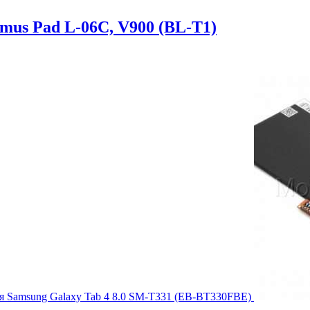
us Pad L-06C, V900 (BL-T1)
я Samsung Galaxy Tab 4 8.0 SM-T331 (EB-BT330FBE)