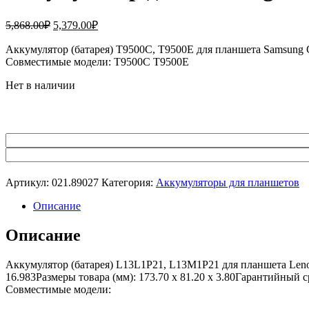
Первоначальная
Текущая
5,868.00
₽
5,379.00
₽
цена
цена:
составляла
Аккумулятор (батарея) T9500C, T9500E для планшета Samsung 
5,379.00₽.
Совместимые модели: T9500C T9500E
5,868.00₽.
Нет в наличии
Артикул:
021.89027
Категория:
Аккумуляторы для планшетов
Описание
Описание
Аккумулятор (батарея) L13L1P21, L13M1P21 для планшета Leno
16.983Размеры товара (мм): 173.70 x 81.20 x 3.80Гарантийный 
Совместимые модели: