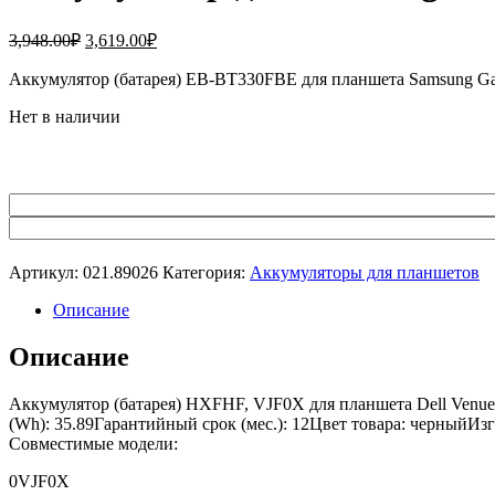
Первоначальная
Текущая
3,948.00
₽
3,619.00
₽
цена
цена:
составляла
Аккумулятор (батарея) EB-BT330FBE для планшета Samsung G
3,619.00₽.
3,948.00₽.
Нет в наличии
Артикул:
021.89026
Категория:
Аккумуляторы для планшетов
Описание
Описание
Аккумулятор (батарея) HXFHF, VJF0X для планшета Dell Venue 
(Wh): 35.89Гарантийный срок (мес.): 12Цвет товара: черныйИз
Совместимые модели:
0VJF0X