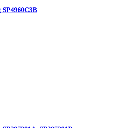
g SP4960C3B