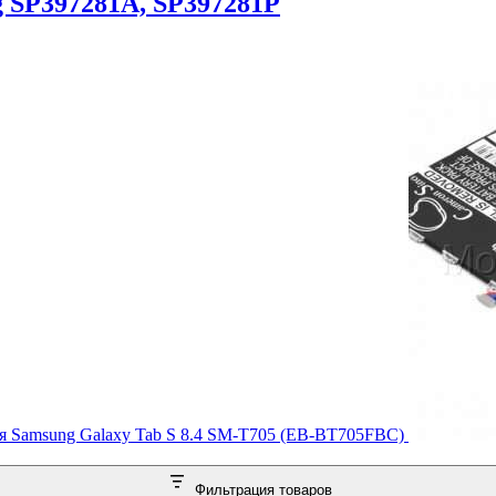
 SP397281A, SP397281P
я Samsung Galaxy Tab S 8.4 SM-T705 (EB-BT705FBC)
Фильтрация товаров