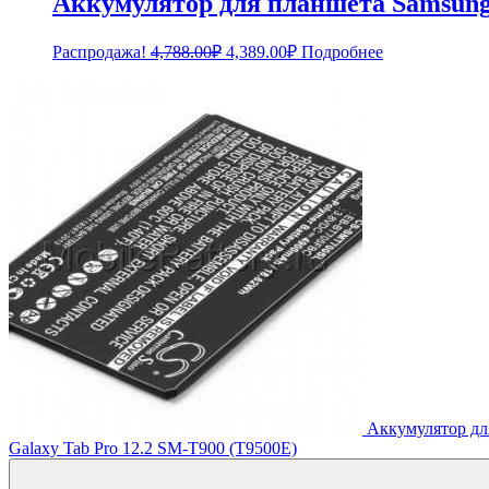
Аккумулятор для планшета Samsung
Первоначальная
Текущая
Распродажа!
4,788.00
₽
4,389.00
₽
Подробнее
цена
цена:
составляла
4,389.00₽.
4,788.00₽.
Аккумулятор дл
Galaxy Tab Pro 12.2 SM-T900 (T9500E)