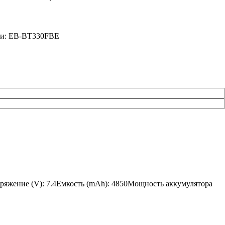
ели: EB-BT330FBE
пряжение (V): 7.4Емкость (mAh): 4850Мощность аккумулятора