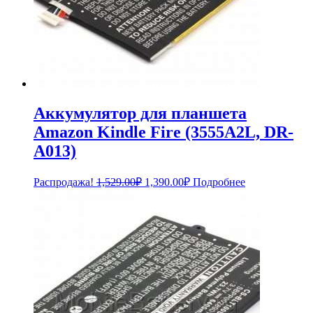
Аккумулятор для планшета
Amazon Kindle Fire (3555A2L, DR-
A013)
Первоначальная
Текущая
Распродажа!
1,529.00
₽
1,390.00
₽
Подробнее
цена
цена:
составляла
1,390.00₽.
1,529.00₽.