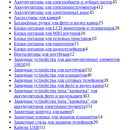
товаров
45
Аккумуляторы для электробритв и зубных щеток
45
412
товар
Аккумуляторы для электроинструментов
412
45
товаров
Аккумуляторы для электронных книг
45
4
товаров
Аксессуары для камер
4
товара
25
Батарейные ручки для фото и видео камер
25
товаров
28
Блоки питания для LCD мониторов и телевизоров
28
16
това
Блоки питания для WiFi роутеров
16
товаров
10
Блоки питания для игровых приставок
10
15
товаров
Блоки питания для принтеров
15
товаров
4
Блоки питания для радиотелефонов
4
12
товара
Вентиляторы для ноутбуков
12
товаров
Зарядные устройства для аккумуляторных элементов
10
18650
10
товаров
232
Зарядные устройства для ноутбуков
232
40
товара
Зарядные устройства для планшетов
40
товаров
28
Зарядные устройства для сотовых телефонов
28
товаров
32
Зарядные устройства для фото и видео камер
32
товара
Зарядные устройства типа "кроватка" для
363
аккумуляторов фото и видеокамер
363
товара
Зарядные устройства типа "кроватка" для
151
аккумуляторов электроинструмента
151
5
товар
Защитные корпуса для камер
5
товаров
14
Защитные пленки для экранов планшетов
14
20
товаров
Защитные сткла для экранов телефонов
20
111
товаров
Кабели USB
111