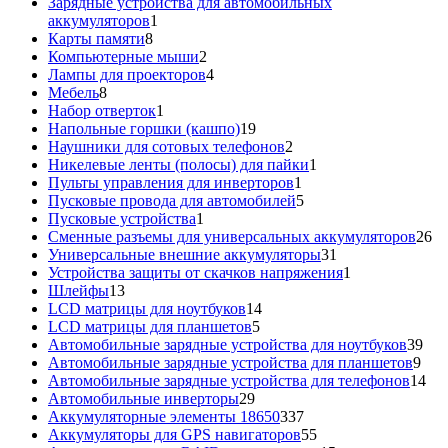
товар
Зарядные устройства для автомобильных
1
аккумуляторов
1
8
товар
Карты памяти
8
товаров
2
Компьютерные мыши
2
товара
4
Лампы для проекторов
4
8
товара
Мебель
8
товаров
1
Набор отверток
1
товар
19
Напольные горшки (кашпо)
19
товаров
2
Наушники для сотовых телефонов
2
товара
1
Никелевые ленты (полосы) для пайки
1
1
товар
Пульты управления для инверторов
1
товар
5
Пусковые провода для автомобилей
5
1
товаров
Пусковые устройства
1
товар
26
Сменные разъемы для универсальных аккумуляторов
26
31
то
Универсальные внешние аккумуляторы
31
товар
1
Устройства защиты от скачков напряжения
1
13
товар
Шлейфы
13
товаров
14
LCD матрицы для ноутбуков
14
5
товаров
LCD матрицы для планшетов
5
товаров
39
Автомобильные зарядные устройства для ноутбуков
39
9
тов
Автомобильные зарядные устройства для планшетов
9
тов
14
Автомобильные зарядные устройства для телефонов
14
29
то
Автомобильные инверторы
29
товаров
337
Аккумуляторные элементы 18650
337
товаров
55
Аккумуляторы для GPS навигаторов
55