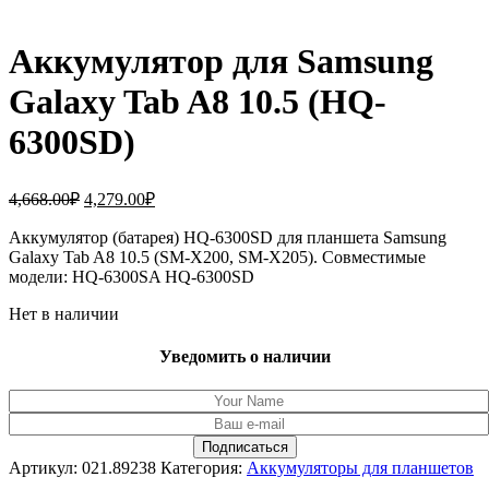
Аккумулятор для Samsung
Galaxy Tab A8 10.5 (HQ-
6300SD)
Первоначальная
Текущая
4,668.00
₽
4,279.00
₽
цена
цена:
составляла
Аккумулятор (батарея) HQ-6300SD для планшета Samsung
4,279.00₽.
Galaxy Tab A8 10.5 (SM-X200, SM-X205). Совместимые
4,668.00₽.
модели: HQ-6300SA HQ-6300SD
Нет в наличии
Уведомить о наличии
Артикул:
021.89238
Категория:
Аккумуляторы для планшетов