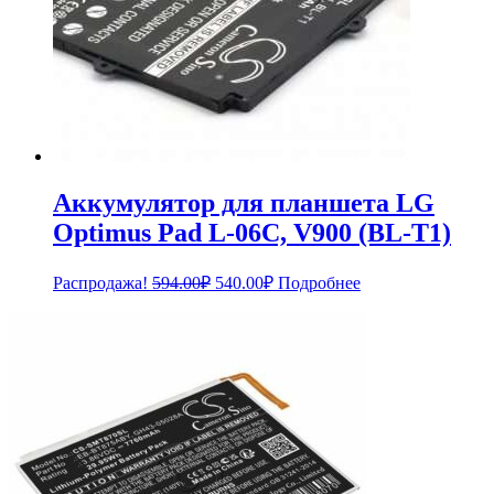
Аккумулятор для планшета LG
Optimus Pad L-06C, V900 (BL-T1)
Первоначальная
Текущая
Распродажа!
594.00
₽
540.00
₽
Подробнее
цена
цена:
составляла
540.00₽.
594.00₽.