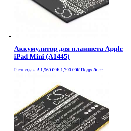
Аккумулятор для планшета Apple
iPad Mini (A1445)
Первоначальная
Текущая
Распродажа!
1,969.00
₽
1,790.00
₽
Подробнее
цена
цена:
составляла
1,790.00₽.
1,969.00₽.