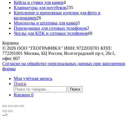
товаров
4
Кейсы и сумки для камер
4
товара
235
Клавиатуры для ноутбуков
235
товаров
Крепление и крепежные изделия для фото и
26
видеокамер
26
товаров
5
Моноподы и штативы для камер
5
товаров
2
Переходники для сотовых телефонов
2
товара
69
Чехлы для КПК и сотовых телефонов
69
товаров
Корзина
© 2026 ООО "ГЕОГРАФИКА" ИНН: 9722018701 КПП:
772201001 Москва, БЦ Россия, Волгоградский пр-т, 26с1,
офис 807
Согласие на обработку персональных данных при заполнении
формы
Моя учётная запись
Поиск
Искать:
Поиск
Корзина
0
-->