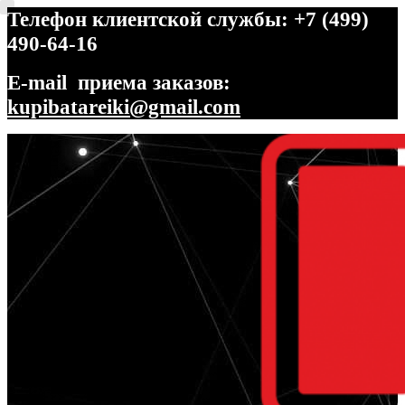
Телефон клиентской службы: +7 (499)
490-64-16
E-mail приема заказов:
kupibatareiki@gmail.com
Перейти
Перейти
к
к
навигации
содержимому