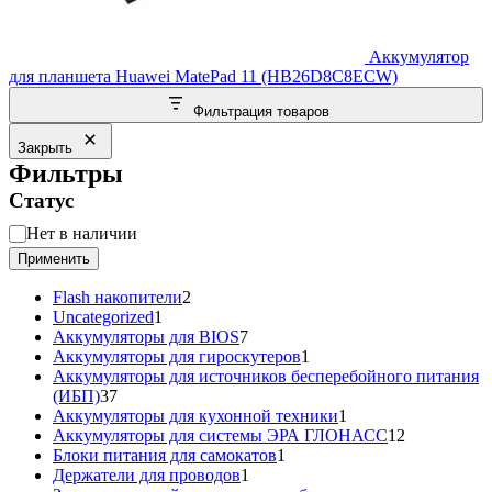
Аккумулятор
для планшета Huawei MatePad 11 (HB26D8C8ECW)
Фильтрация товаров
Закрыть
Фильтры
Статус
Статус
Нет в наличии
Применить
2
Flash накопители
2
1
товара
Uncategorized
1
товар
7
Аккумуляторы для BIOS
7
товаров
1
Аккумуляторы для гироскутеров
1
товар
Аккумуляторы для источников бесперебойного питания
37
(ИБП)
37
товаров
1
Аккумуляторы для кухонной техники
1
товар
12
Аккумуляторы для системы ЭРА ГЛОНАСС
12
1
товаров
Блоки питания для самокатов
1
1
товар
Держатели для проводов
1