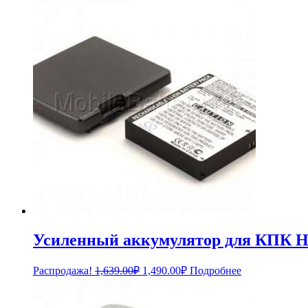
составляла
690.00₽.
759.00₽.
Усиленный аккумулятор для КПК H
Первоначальная
Текущая
Распродажа!
1,639.00
₽
1,490.00
₽
Подробнее
цена
цена:
составляла
1,490.00₽.
1,639.00₽.