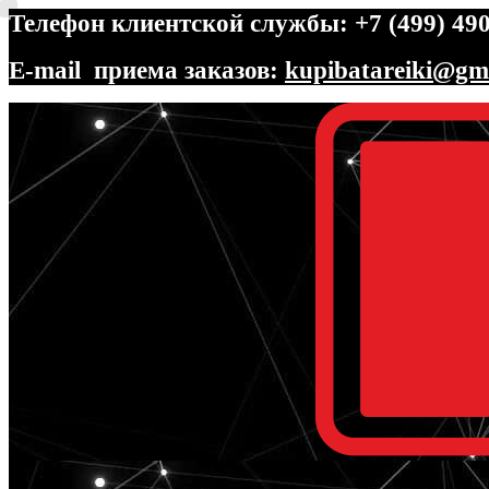
Телефон клиентской службы: +7 (499) 490
E-mail приема заказов:
kupibatareiki@gm
Перейти
Перейти
к
к
навигации
содержимому