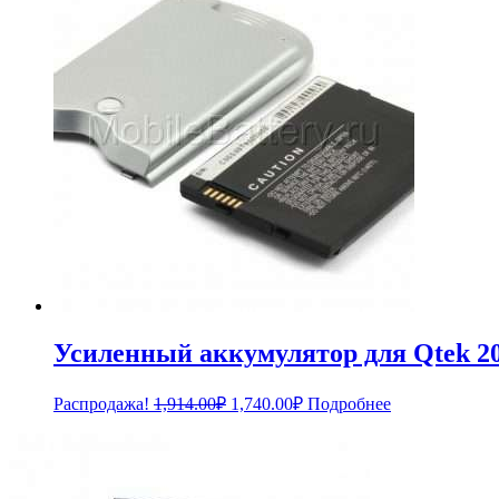
Усиленный аккумулятор для Qtek 20
Первоначальная
Текущая
Распродажа!
1,914.00
₽
1,740.00
₽
Подробнее
цена
цена:
составляла
1,740.00₽.
1,914.00₽.