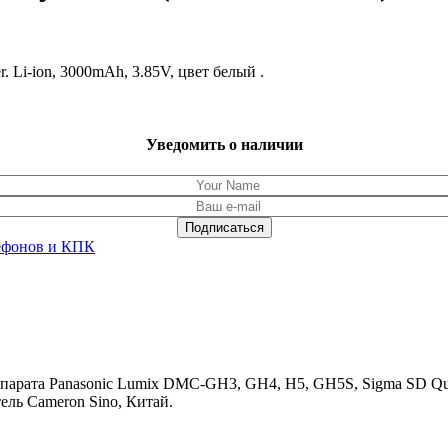
 Li-ion, 3000mAh, 3.85V, цвет белый .
Уведомить о наличии
ефонов и КПК
рата Panasonic Lumix DMC-GH3, GH4, H5, GH5S, Sigma SD Quat
тель Cameron Sino, Китай.