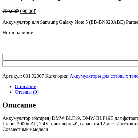
Первоначальная
Текущая
759.00
₽
690.00
₽
цена
цена:
составляла
Аккумулятор для Samsung Galaxy Note 5 (EB-BN920ABE) Partner.
690.00₽.
759.00₽.
Нет в наличии
Артикул:
031.92007
Категория:
Аккумуляторы для сотовых тел
Описание
Отзывы (0)
Описание
Аккумулятор (батарея) DMW-BLF19, DMW-BLF19E для фотоаппа
Li-ion, 2000mAh, 7.4V, цвет черный, гарантия 12 мес. Изготови
Совместимые модели: