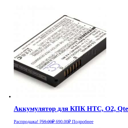
Аккумулятор для КПК HTC, O2, Qt
Первоначальная
Текущая
Распродажа!
759.00
₽
690.00
₽
Подробнее
цена
цена: