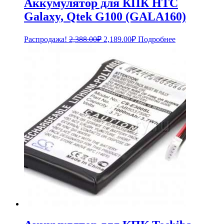
Аккумулятор для КПК HTC
Galaxy, Qtek G100 (GALA160)
Первоначальная
Текущая
Распродажа!
2,388.00
₽
2,189.00
₽
Подробнее
цена
цена:
составляла
2,189.00₽.
2,388.00₽.