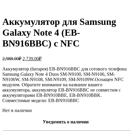
Аккумулятор для Samsung
Galaxy Note 4 (EB-
BN916BBC) с NFC
Первоначальная
Текущая
2,988.00
₽
2,739.00
₽
цена
цена:
составляла
Аккумулятор (батарея) EB-BN916BBC для сотового телефона
2,739.00₽.
Samsung Galaxy Note 4 Duos SM-N9100, SM-N9106, SM-
2,988.00₽.
N9106W, SM-N9108, SM-N9109, SM-N9109W.Оснащен NFC
модулем. Обратите внимание на название вашего
аккумулятора, аккумулятор EB-BN916BBC не совместим с
аккумуляторами EB-BN910BBE, EB-BN910BBK.
Совместимые модели: EB-BN916BBC
Нет в наличии
Уведомить о наличии