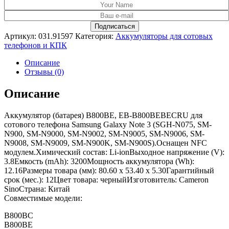
Артикул:
031.91597
Категория:
Аккумуляторы для сотовых
телефонов и КПК
Описание
Отзывы (0)
Описание
Аккумулятор (батарея) B800BE, EB-B800BEBECRU для
сотового телефона Samsung Galaxy Note 3 (SGH-N075, SM-
N900, SM-N9000, SM-N9002, SM-N9005, SM-N9006, SM-
N9008, SM-N9009, SM-N900K, SM-N900S).Оснащен NFC
модулем.Химический состав: Li-ionВыходное напряжение (V):
3.8Емкость (mAh): 3200Мощность аккумулятора (Wh):
12.16Размеры товара (мм): 80.60 x 53.40 x 5.30Гарантийный
срок (мес.): 12Цвет товара: черныйИзготовитель: Cameron
SinoСтрана: Китай
Совместимые модели:
B800BC
B800BE