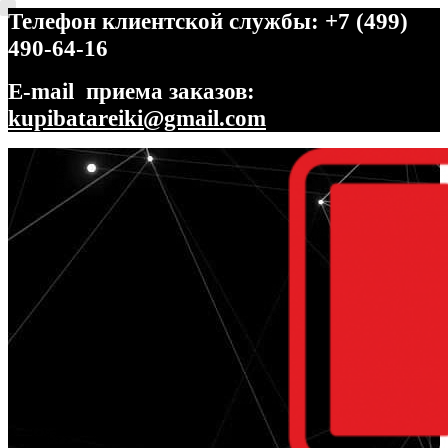
Телефон клиентской службы: +7 (499)
490-64-16
E-mail приема заказов:
kupibatareiki@gmail.com
Перейти
Перейти
к
к
навигации
содержимому