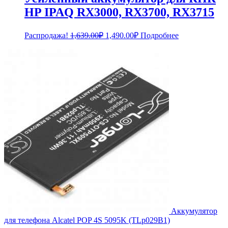
HP IPAQ RX3000, RX3700, RX3715
Первоначальная
Текущая
Распродажа!
1,639.00
₽
1,490.00
₽
Подробнее
цена
цена:
составляла
1,490.00₽.
1,639.00₽.
Аккумулятор
для телефона Alcatel POP 4S 5095K (TLp029B1)