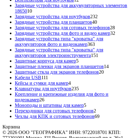
товаров
Зарядные устройства для аккумуляторных элементов
10
18650
10
товаров
232
Зарядные устройства для ноутбуков
232
40
товара
Зарядные устройства для планшетов
40
товаров
28
Зарядные устройства для сотовых телефонов
28
товаров
32
Зарядные устройства для фото и видео камер
32
товара
Зарядные устройства типа "кроватка" для
363
аккумуляторов фото и видеокамер
363
товара
Зарядные устройства типа "кроватка" для
151
аккумуляторов электроинструмента
151
5
товар
Защитные корпуса для камер
5
товаров
14
Защитные пленки для экранов планшетов
14
20
товаров
Защитные сткла для экранов телефонов
20
111
товаров
Кабели USB
111
товаров
4
Кейсы и сумки для камер
4
товара
235
Клавиатуры для ноутбуков
235
товаров
Крепление и крепежные изделия для фото и
26
видеокамер
26
товаров
5
Моноподы и штативы для камер
5
товаров
2
Переходники для сотовых телефонов
2
товара
69
Чехлы для КПК и сотовых телефонов
69
товаров
Корзина
© 2026 ООО "ГЕОГРАФИКА" ИНН: 9722018701 КПП:
772201001 Москва, БЦ Россия, Волгоградский пр-т, 26с1,